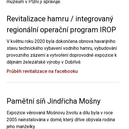
muzeum v Plzni ji spravuje.
Revitalizace hamru / integrovaný
regionální operační program IROP
V květnu roku 2020 byla dokončena obnova havarijního
stavu technického vybavení vodního hamru, vybudování
provozního zázemí a vytvoření doprovodné expozice k
dějinám železářské výroby v Dobřívě.
Průběh revitalizace na facebooku
Pamětní síň Jindřicha Mošny
Expozice věnovaná Mošnovu životu a dílu byla v roce
2005 nainstalována v domě, který dříve obývala rodina
jeho manželky.