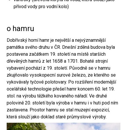
přívod vody pro vodní kolo)
o hamru
Dobřívský horní hamr je největší a nejvýznamnější
památka svého druhu v ČR. Dnešní zděná budova byla
postavena začátkem 19. století na místě starších
dřevěných hamrů z let 1658 a 1701. Bohaté strojní
vybavení pochází z 19. století. Původně se v hamru
zkujňovalo vysokopecní surové železo, ze kterého se
vykovávaly tyčové polotovary. Po rozšíření modernější
ocelářské technologie přešel hamr koncem 60. let 19.
stol. na výrobu těžkého kovaného nářadí. Ve druhé
polovině 20. století byla výroba v hamru i v huti pod ním
zastavena. Prostor hamru se stal muzejní expozicí,
která slouží jako doklad staré průmyslové výroby.