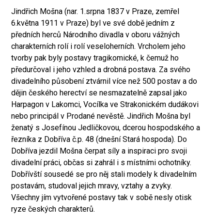
Jindřich Mošna (nar. 1.srpna 1837 v Praze, zemřel
6.května 1911 v Praze) byl ve své době jedním z
předních herců Národního divadla v oboru vážných
charakterních rolí i rolí veseloherních. Vrcholem jeho
tvorby pak byly postavy tragikomické, k čemuž ho
předurčoval i jeho vzhled a drobná postava. Za svého
divadelního působení ztvárnil více než 500 postav a do
dějin českého herectví se nesmazatelně zapsal jako
Harpagon v Lakomci, Vocílka ve Strakonickém dudákovi
nebo principál v Prodané nevěstě. Jindřich Mošna byl
ženatý s Josefínou Jedličkovou, dcerou hospodského a
řezníka z Dobříva č.p. 48 (dnešní Stará hospoda). Do
Dobříva jezdil Mošna čerpat síly a inspiraci pro svoji
divadelní práci, občas si zahrál i s místními ochotníky.
Dobřívští sousedé se pro něj stali modely k divadelním
postavám, studoval jejich mravy, vztahy a zvyky.
Všechny jím vytvořené postavy tak v sobě nesly otisk
ryze českých charakterů.