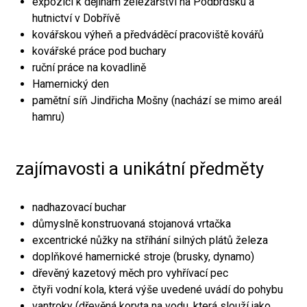
expozici k dějinám železářství na Podbrdsku a
hutnictví v Dobřívě
kovářskou výheň a předváděcí pracoviště kovářů
kovářské práce pod buchary
ruční práce na kovadlině
Hamernický den
pamětní síň Jindřicha Mošny (nachází se mimo areál
hamru)
zajímavosti a unikátní předměty
nadhazovací buchar
důmyslně konstruovaná stojanová vrtačka
excentrické nůžky na stříhání silných plátů železa
doplňkové hamernické stroje (brusky, dynamo)
dřevěný kazetový měch pro vyhřívací pec
čtyři vodní kola, která výše uvedené uvádí do pohybu
vantroky (dřevěná koryta na vodu, která slouží jako