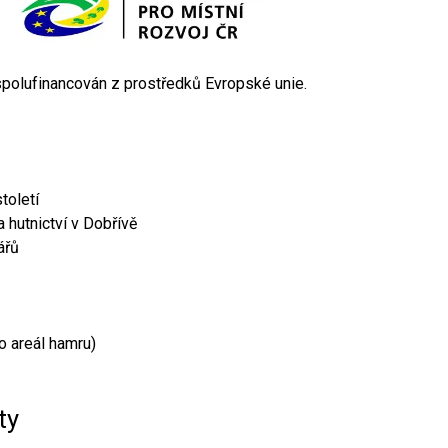
 spolufinancován z prostředků Evropské unie.
toletí
 hutnictví v Dobřívě
ářů
o areál hamru)
ty