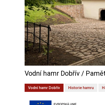
Vodní hamr Dobřív / Pamět
Vodní hamr Dobřív
Historie hamru
H