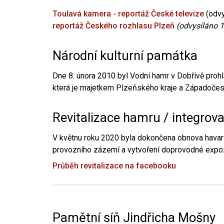
Toulavá kamera - reportáž České televize
(odvy
reportáž Českého rozhlasu Plzeň
(odvysíláno 1
Národní kulturní památka
Dne 8. února 2010 byl Vodní hamr v Dobřívě prohl
která je majetkem Plzeňského kraje a Západočesk
Revitalizace hamru / integrov
V květnu roku 2020 byla dokončena obnova havari
provozního zázemí a vytvoření doprovodné expoz
Průběh revitalizace na facebooku
Pamětní síň Jindřicha Mošny