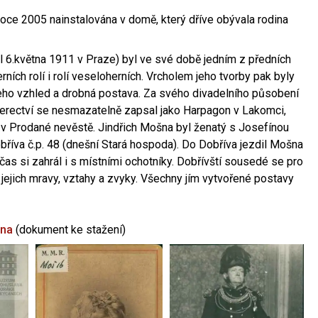
oce 2005 nainstalována v domě, který dříve obývala rodina
l 6.května 1911 v Praze) byl ve své době jedním z předních
ních rolí i rolí veseloherních. Vrcholem jeho tvorby pak byly
jeho vzhled a drobná postava. Za svého divadelního působení
 herectví se nesmazatelně zapsal jako Harpagon v Lakomci,
 v Prodané nevěstě. Jindřich Mošna byl ženatý s Josefínou
říva č.p. 48 (dnešní Stará hospoda). Do Dobříva jezdil Mošna
občas si zahrál i s místními ochotníky. Dobřívští sousedé se pro
 jejich mravy, vztahy a zvyky. Všechny jím vytvořené postavy
šna
(dokument ke stažení)