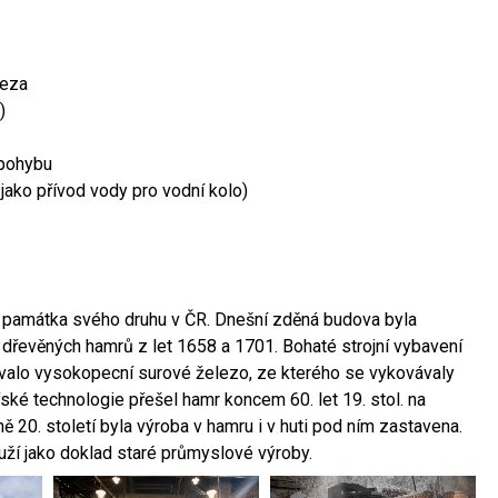
leza
)
 pohybu
 jako přívod vody pro vodní kolo)
ší památka svého druhu v ČR. Dnešní zděná budova byla
 dřevěných hamrů z let 1658 a 1701. Bohaté strojní vybavení
ovalo vysokopecní surové železo, ze kterého se vykovávaly
ské technologie přešel hamr koncem 60. let 19. stol. na
 20. století byla výroba v hamru i v huti pod ním zastavena.
ouží jako doklad staré průmyslové výroby.