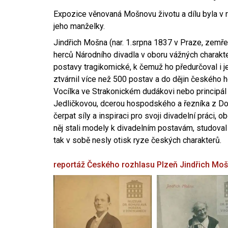
Expozice věnovaná Mošnovu životu a dílu byla v r
jeho manželky.
Jindřich Mošna (nar. 1.srpna 1837 v Praze, zemře
herců Národního divadla v oboru vážných charakter
postavy tragikomické, k čemuž ho předurčoval i 
ztvárnil více než 500 postav a do dějin českého
Vocílka ve Strakonickém dudákovi nebo principál
Jedličkovou, dcerou hospodského a řezníka z Dob
čerpat síly a inspiraci pro svoji divadelní práci, 
něj stali modely k divadelním postavám, studoval
tak v sobě nesly otisk ryze českých charakterů.
reportáž Českého rozhlasu Plzeň
Jindřich Mo