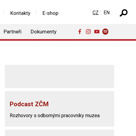
Zvolte jazyk
CZ
EN
Kontakty
E-shop
Partneři
Dokumenty
Podcast ZČM
Rozhovory s odbornými pracovníky muzea.