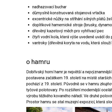
nadhazovací buchar
důmyslně konstruovaná stojanová vrtačka
excentrické nůžky na stříhání silných plátů že
doplňkové hamernické stroje (brusky, dynamo
dřevěný kazetový měch pro vyhřívací pec
čtyři vodní kola, která výše uvedené uvádí do
vantroky (dřevěná koryta na vodu, která slouží
o hamru
Dobřívský horní hamr je největší a nejvýznamněj
postavena začátkem 19. století na místě starších
pochází z 19. století. Původně se v hamru zkujň
tyčové polotovary. Po rozšíření modernější ocelář
výrobu těžkého kovaného nářadí. Ve druhé polovině
Prostor hamru se stal muzejní expozicí, která sl