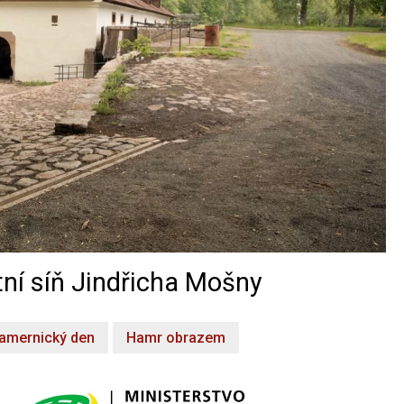
ní síň Jindřicha Mošny
amernický den
Hamr obrazem