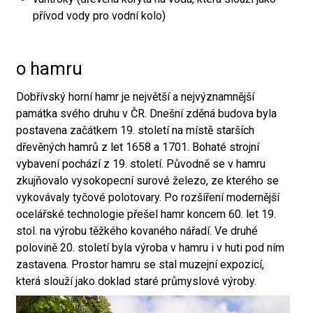
přívod vody pro vodní kolo)
o hamru
Dobřívský horní hamr je největší a nejvýznamnější
památka svého druhu v ČR. Dnešní zděná budova byla
postavena začátkem 19. století na místě starších
dřevěných hamrů z let 1658 a 1701. Bohaté strojní
vybavení pochází z 19. století. Původně se v hamru
zkujňovalo vysokopecní surové železo, ze kterého se
vykovávaly tyčové polotovary. Po rozšíření modernější
ocelářské technologie přešel hamr koncem 60. let 19.
stol. na výrobu těžkého kovaného nářadí. Ve druhé
polovině 20. století byla výroba v hamru i v huti pod ním
zastavena. Prostor hamru se stal muzejní expozicí,
která slouží jako doklad staré průmyslové výroby.