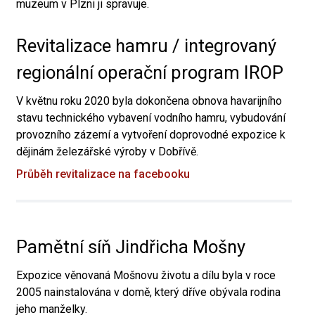
muzeum v Plzni ji spravuje.
Revitalizace hamru / integrovaný
regionální operační program IROP
V květnu roku 2020 byla dokončena obnova havarijního
stavu technického vybavení vodního hamru, vybudování
provozního zázemí a vytvoření doprovodné expozice k
dějinám železářské výroby v Dobřívě.
Průběh revitalizace na facebooku
Pamětní síň Jindřicha Mošny
Expozice věnovaná Mošnovu životu a dílu byla v roce
2005 nainstalována v domě, který dříve obývala rodina
jeho manželky.