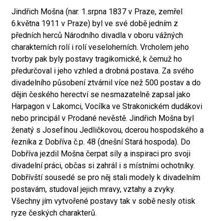
Jindřich Mošna (nar. 1.srpna 1837 v Praze, zemřel
6.května 1911 v Praze) byl ve své době jedním z
předních herců Národního divadla v oboru vážných
charakterních rolí i rolí veseloherních. Vrcholem jeho
tvorby pak byly postavy tragikomické, k čemuž ho
předurčoval i jeho vzhled a drobná postava. Za svého
divadelního působení ztvárnil více než 500 postav a do
dějin českého herectví se nesmazatelně zapsal jako
Harpagon v Lakomci, Vocílka ve Strakonickém dudákovi
nebo principál v Prodané nevěstě. Jindřich Mošna byl
ženatý s Josefínou Jedličkovou, dcerou hospodského a
řezníka z Dobříva č.p. 48 (dnešní Stará hospoda). Do
Dobříva jezdil Mošna čerpat síly a inspiraci pro svoji
divadelní práci, občas si zahrál i s místními ochotníky.
Dobřívští sousedé se pro něj stali modely k divadelním
postavám, studoval jejich mravy, vztahy a zvyky.
Všechny jím vytvořené postavy tak v sobě nesly otisk
ryze českých charakterů.