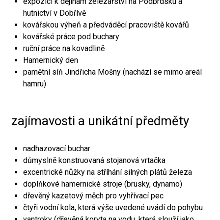
expozici k dějinám železářství na Podbrdsku a
hutnictví v Dobřívě
kovářskou výheň a předváděcí pracoviště kovářů
kovářské práce pod buchary
ruční práce na kovadlině
Hamernický den
pamětní síň Jindřicha Mošny (nachází se mimo areál
hamru)
zajímavosti a unikátní předměty
nadhazovací buchar
důmyslně konstruovaná stojanová vrtačka
excentrické nůžky na stříhání silných plátů železa
doplňkové hamernické stroje (brusky, dynamo)
dřevěný kazetový měch pro vyhřívací pec
čtyři vodní kola, která výše uvedené uvádí do pohybu
vantroky (dřevěná koryta na vodu, která slouží jako