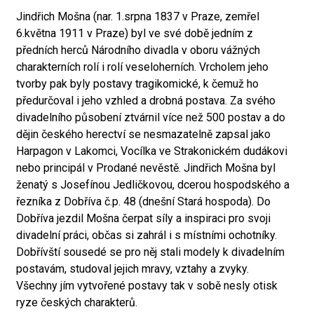
Jindřich Mošna (nar. 1.srpna 1837 v Praze, zemřel
6.května 1911 v Praze) byl ve své době jedním z
předních herců Národního divadla v oboru vážných
charakterních rolí i rolí veseloherních. Vrcholem jeho
tvorby pak byly postavy tragikomické, k čemuž ho
předurčoval i jeho vzhled a drobná postava. Za svého
divadelního působení ztvárnil více než 500 postav a do
dějin českého herectví se nesmazatelně zapsal jako
Harpagon v Lakomci, Vocílka ve Strakonickém dudákovi
nebo principál v Prodané nevěstě. Jindřich Mošna byl
ženatý s Josefínou Jedličkovou, dcerou hospodského a
řezníka z Dobříva č.p. 48 (dnešní Stará hospoda). Do
Dobříva jezdil Mošna čerpat síly a inspiraci pro svoji
divadelní práci, občas si zahrál i s místními ochotníky.
Dobřívští sousedé se pro něj stali modely k divadelním
postavám, studoval jejich mravy, vztahy a zvyky.
Všechny jím vytvořené postavy tak v sobě nesly otisk
ryze českých charakterů.