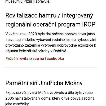
muzeum v Plzni ji spravuje.
Revitalizace hamru / integrovaný
regionální operační program IROP
V květnu roku 2020 byla dokončena obnova havarijního
stavu technického vybavení vodního hamru, vybudování
provozního zázemí a vytvoření doprovodné expozice k
dějinám železářské výroby v Dobřívě.
Průběh revitalizace na facebooku
Pamětní síň Jindřicha Mošny
Expozice věnovaná Mošnovu životu a dílu byla v roce
2005 nainstalována v domě, který dříve obývala rodina
jeho manželky.