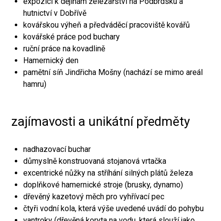
expozici k dějinám železářství na Podbrdsku a
hutnictví v Dobřívě
kovářskou výheň a předváděcí pracoviště kovářů
kovářské práce pod buchary
ruční práce na kovadlině
Hamernický den
pamětní síň Jindřicha Mošny (nachází se mimo areál
hamru)
zajímavosti a unikátní předměty
nadhazovací buchar
důmyslně konstruovaná stojanová vrtačka
excentrické nůžky na stříhání silných plátů železa
doplňkové hamernické stroje (brusky, dynamo)
dřevěný kazetový měch pro vyhřívací pec
čtyři vodní kola, která výše uvedené uvádí do pohybu
vantroky (dřevěná koryta na vodu, která slouží jako