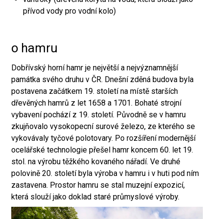
přívod vody pro vodní kolo)
o hamru
Dobřívský horní hamr je největší a nejvýznamnější
památka svého druhu v ČR. Dnešní zděná budova byla
postavena začátkem 19. století na místě starších
dřevěných hamrů z let 1658 a 1701. Bohaté strojní
vybavení pochází z 19. století. Původně se v hamru
zkujňovalo vysokopecní surové železo, ze kterého se
vykovávaly tyčové polotovary. Po rozšíření modernější
ocelářské technologie přešel hamr koncem 60. let 19.
stol. na výrobu těžkého kovaného nářadí. Ve druhé
polovině 20. století byla výroba v hamru i v huti pod ním
zastavena. Prostor hamru se stal muzejní expozicí,
která slouží jako doklad staré průmyslové výroby.