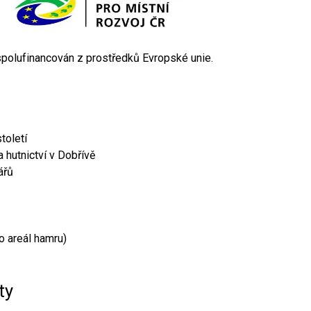
 spolufinancován z prostředků Evropské unie.
toletí
 hutnictví v Dobřívě
ářů
o areál hamru)
ty