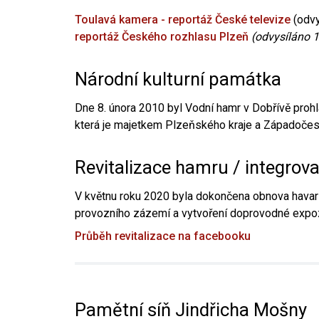
Toulavá kamera - reportáž České televize
(odvy
reportáž Českého rozhlasu Plzeň
(odvysíláno 1
Národní kulturní památka
Dne 8. února 2010 byl Vodní hamr v Dobřívě prohl
která je majetkem Plzeňského kraje a Západočesk
Revitalizace hamru / integrov
V květnu roku 2020 byla dokončena obnova havari
provozního zázemí a vytvoření doprovodné expoz
Průběh revitalizace na facebooku
Pamětní síň Jindřicha Mošny