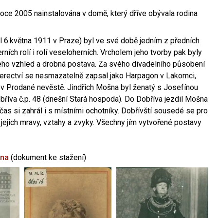
oce 2005 nainstalována v domě, který dříve obývala rodina
l 6.května 1911 v Praze) byl ve své době jedním z předních
ních rolí i rolí veseloherních. Vrcholem jeho tvorby pak byly
jeho vzhled a drobná postava. Za svého divadelního působení
 herectví se nesmazatelně zapsal jako Harpagon v Lakomci,
 v Prodané nevěstě. Jindřich Mošna byl ženatý s Josefínou
říva č.p. 48 (dnešní Stará hospoda). Do Dobříva jezdil Mošna
občas si zahrál i s místními ochotníky. Dobřívští sousedé se pro
 jejich mravy, vztahy a zvyky. Všechny jím vytvořené postavy
šna
(dokument ke stažení)