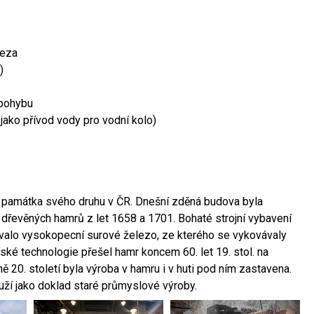
leza
)
 pohybu
 jako přívod vody pro vodní kolo)
ší památka svého druhu v ČR. Dnešní zděná budova byla
 dřevěných hamrů z let 1658 a 1701. Bohaté strojní vybavení
ovalo vysokopecní surové železo, ze kterého se vykovávaly
ské technologie přešel hamr koncem 60. let 19. stol. na
 20. století byla výroba v hamru i v huti pod ním zastavena.
ouží jako doklad staré průmyslové výroby.