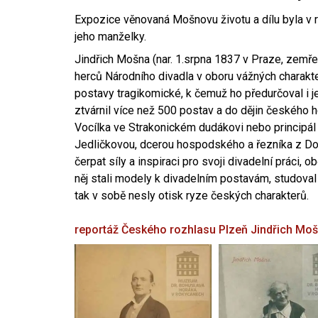
Expozice věnovaná Mošnovu životu a dílu byla v r
jeho manželky.
Jindřich Mošna (nar. 1.srpna 1837 v Praze, zemře
herců Národního divadla v oboru vážných charakter
postavy tragikomické, k čemuž ho předurčoval i 
ztvárnil více než 500 postav a do dějin českého
Vocílka ve Strakonickém dudákovi nebo principál
Jedličkovou, dcerou hospodského a řezníka z Dob
čerpat síly a inspiraci pro svoji divadelní práci, 
něj stali modely k divadelním postavám, studoval
tak v sobě nesly otisk ryze českých charakterů.
reportáž Českého rozhlasu Plzeň
Jindřich Mo