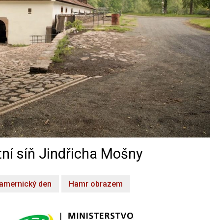
ní síň Jindřicha Mošny
amernický den
Hamr obrazem