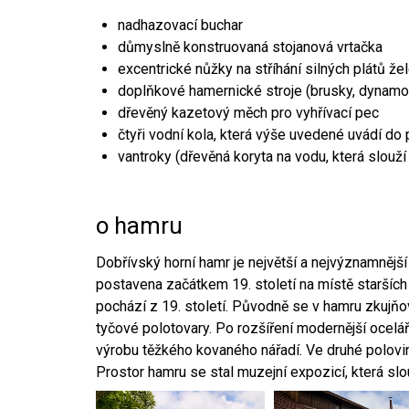
nadhazovací buchar
důmyslně konstruovaná stojanová vrtačka
excentrické nůžky na stříhání silných plátů že
doplňkové hamernické stroje (brusky, dynamo
dřevěný kazetový měch pro vyhřívací pec
čtyři vodní kola, která výše uvedené uvádí do
vantroky (dřevěná koryta na vodu, která slouží
o hamru
Dobřívský horní hamr je největší a nejvýznamněj
postavena začátkem 19. století na místě starších
pochází z 19. století. Původně se v hamru zkujň
tyčové polotovary. Po rozšíření modernější ocelář
výrobu těžkého kovaného nářadí. Ve druhé polovině
Prostor hamru se stal muzejní expozicí, která sl