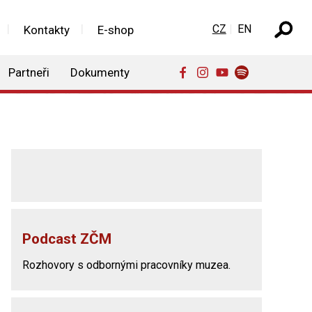
Zvolte jazyk
CZ
EN
Kontakty
E-shop
Partneři
Dokumenty
Podcast ZČM
Rozhovory s odbornými pracovníky muzea.