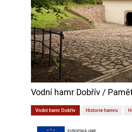
Vodní hamr Dobřív / Pamět
Vodní hamr Dobřív
Historie hamru
H