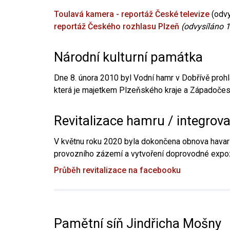
Toulavá kamera - reportáž České televize
(odvy
reportáž Českého rozhlasu Plzeň
(odvysíláno 1
Národní kulturní památka
Dne 8. února 2010 byl Vodní hamr v Dobřívě prohl
která je majetkem Plzeňského kraje a Západočesk
Revitalizace hamru / integrov
V květnu roku 2020 byla dokončena obnova havari
provozního zázemí a vytvoření doprovodné expoz
Průběh revitalizace na facebooku
Pamětní síň Jindřicha Mošny