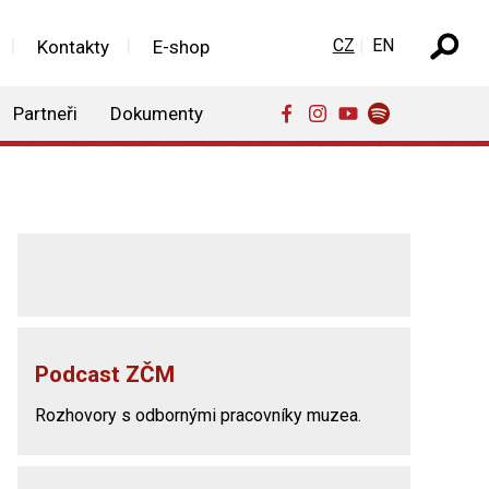
Zvolte jazyk
CZ
EN
Kontakty
E-shop
Partneři
Dokumenty
Podcast ZČM
Rozhovory s odbornými pracovníky muzea.