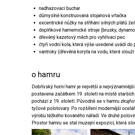
nadhazovací buchar
důmyslně konstruovaná stojanová vrtačka
excentrické nůžky na stříhání silných plátů že
doplňkové hamernické stroje (brusky, dynamo
dřevěný kazetový měch pro vyhřívací pec
čtyři vodní kola, která výše uvedené uvádí do
vantroky (dřevěná koryta na vodu, která slouží
o hamru
Dobřívský horní hamr je největší a nejvýznamněj
postavena začátkem 19. století na místě starších
pochází z 19. století. Původně se v hamru zkujň
tyčové polotovary. Po rozšíření modernější ocelář
výrobu těžkého kovaného nářadí. Ve druhé polovině
Prostor hamru se stal muzejní expozicí, která sl