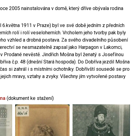
oce 2005 nainstalována v domě, který dříve obývala rodina
l 6.května 1911 v Praze) byl ve své době jedním z předních
ních rolí i rolí veseloherních. Vrcholem jeho tvorby pak byly
jeho vzhled a drobná postava. Za svého divadelního působení
 herectví se nesmazatelně zapsal jako Harpagon v Lakomci,
 v Prodané nevěstě. Jindřich Mošna byl ženatý s Josefínou
říva č.p. 48 (dnešní Stará hospoda). Do Dobříva jezdil Mošna
občas si zahrál i s místními ochotníky. Dobřívští sousedé se pro
 jejich mravy, vztahy a zvyky. Všechny jím vytvořené postavy
šna
(dokument ke stažení)