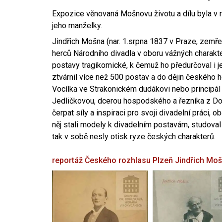
Expozice věnovaná Mošnovu životu a dílu byla v r
jeho manželky.
Jindřich Mošna (nar. 1.srpna 1837 v Praze, zemře
herců Národního divadla v oboru vážných charakter
postavy tragikomické, k čemuž ho předurčoval i 
ztvárnil více než 500 postav a do dějin českého
Vocílka ve Strakonickém dudákovi nebo principál
Jedličkovou, dcerou hospodského a řezníka z Dob
čerpat síly a inspiraci pro svoji divadelní práci, 
něj stali modely k divadelním postavám, studoval
tak v sobě nesly otisk ryze českých charakterů.
reportáž Českého rozhlasu Plzeň
Jindřich Mo