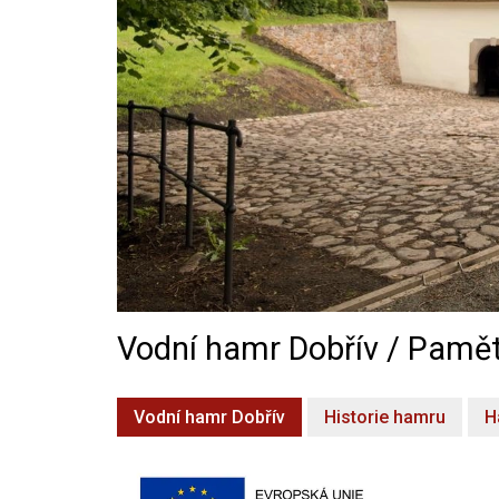
Vodní hamr Dobřív / Pamět
Vodní hamr Dobřív
Historie hamru
H