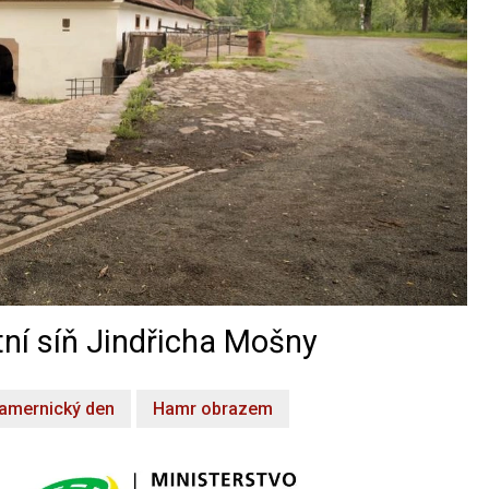
ní síň Jindřicha Mošny
amernický den
Hamr obrazem