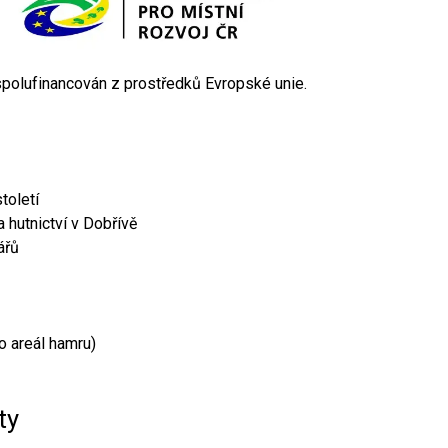
 spolufinancován z prostředků Evropské unie.
toletí
 hutnictví v Dobřívě
ářů
o areál hamru)
ty