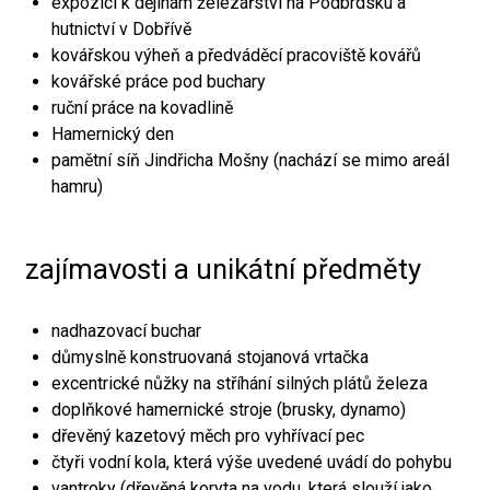
expozici k dějinám železářství na Podbrdsku a
hutnictví v Dobřívě
kovářskou výheň a předváděcí pracoviště kovářů
kovářské práce pod buchary
ruční práce na kovadlině
Hamernický den
pamětní síň Jindřicha Mošny (nachází se mimo areál
hamru)
zajímavosti a unikátní předměty
nadhazovací buchar
důmyslně konstruovaná stojanová vrtačka
excentrické nůžky na stříhání silných plátů železa
doplňkové hamernické stroje (brusky, dynamo)
dřevěný kazetový měch pro vyhřívací pec
čtyři vodní kola, která výše uvedené uvádí do pohybu
vantroky (dřevěná koryta na vodu, která slouží jako