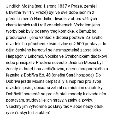
Jindřich Mošna (nar. 1.srpna 1837 v Praze, zemřel
6.května 1911 v Praze) byl ve své době jedním z
předních herců Národního divadla v oboru vážných
charakterních rolí i rolí veseloherních. Vrcholem jeho
tvorby pak byly postavy tragikomické, k čemuž ho
předurčoval i jeho vzhled a drobná postava. Za svého
divadelního působení ztvárnil více než 500 postav a do
dějin českého herectví se nesmazatelně zapsal jako
Harpagon v Lakomci, Vocílka ve Strakonickém dudákovi
nebo principál v Prodané nevěstě. Jindřich Mošna byl
ženatý s Josefínou Jedličkovou, dcerou hospodského a
řezníka z Dobříva č.p. 48 (dnešní Stará hospoda). Do
Dobříva jezdil Mošna čerpat síly a inspiraci pro svoji
divadelní práci, občas si zahrál i s místními ochotníky.
Dobřívští sousedé se pro něj stali modely k divadelním
postavám, studoval jejich mravy, vztahy a zvyky.
Všechny jím vytvořené postavy tak v sobě nesly otisk
ryze českých charakterů.