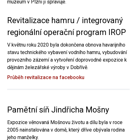
muzeum v Plzni ji spravuje.
Revitalizace hamru / integrovaný
regionální operační program IROP
V květnu roku 2020 byla dokončena obnova havarijního
stavu technického vybavení vodního hamru, vybudování
provozního zázemí a vytvoření doprovodné expozice k
dějinám železářské výroby v Dobřívě.
Průběh revitalizace na facebooku
Pamětní síň Jindřicha Mošny
Expozice věnovaná Mošnovu životu a dílu byla v roce
2005 nainstalována v domě, který dříve obývala rodina
jeho manželky.