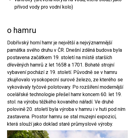
přívod vody pro vodní kolo)
o hamru
Dobřívský horní hamr je největší a nejvýznamnější
památka svého druhu v ČR. Dnešní zděná budova byla
postavena začátkem 19. století na místě starších
dřevěných hamrů z let 1658 a 1701. Bohaté strojní
vybavení pochází z 19. století. Původně se v hamru
zkujňovalo vysokopecní surové železo, ze kterého se
vykovávaly tyčové polotovary. Po rozšíření modernější
ocelářské technologie přešel hamr koncem 60. let 19.
stol. na výrobu těžkého kovaného nářadí. Ve druhé
polovině 20. století byla výroba v hamru i v huti pod ním
zastavena. Prostor hamru se stal muzejní expozicí,
která slouží jako doklad staré průmyslové výroby.