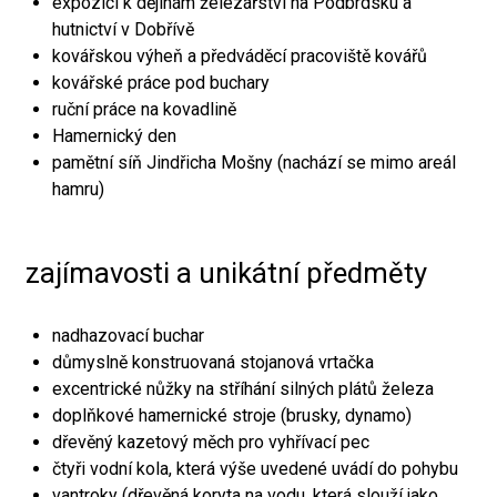
expozici k dějinám železářství na Podbrdsku a
hutnictví v Dobřívě
kovářskou výheň a předváděcí pracoviště kovářů
kovářské práce pod buchary
ruční práce na kovadlině
Hamernický den
pamětní síň Jindřicha Mošny (nachází se mimo areál
hamru)
zajímavosti a unikátní předměty
nadhazovací buchar
důmyslně konstruovaná stojanová vrtačka
excentrické nůžky na stříhání silných plátů železa
doplňkové hamernické stroje (brusky, dynamo)
dřevěný kazetový měch pro vyhřívací pec
čtyři vodní kola, která výše uvedené uvádí do pohybu
vantroky (dřevěná koryta na vodu, která slouží jako