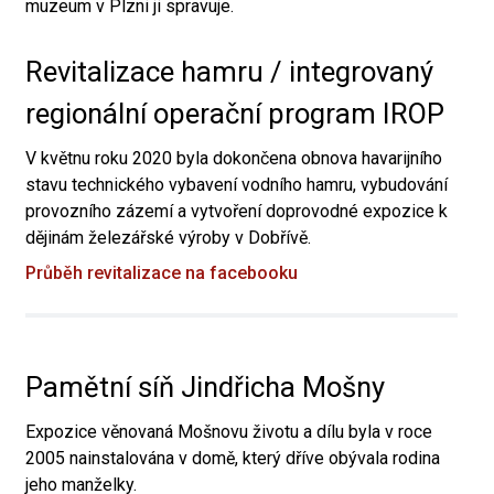
muzeum v Plzni ji spravuje.
Revitalizace hamru / integrovaný
regionální operační program IROP
V květnu roku 2020 byla dokončena obnova havarijního
stavu technického vybavení vodního hamru, vybudování
provozního zázemí a vytvoření doprovodné expozice k
dějinám železářské výroby v Dobřívě.
Průběh revitalizace na facebooku
Pamětní síň Jindřicha Mošny
Expozice věnovaná Mošnovu životu a dílu byla v roce
2005 nainstalována v domě, který dříve obývala rodina
jeho manželky.