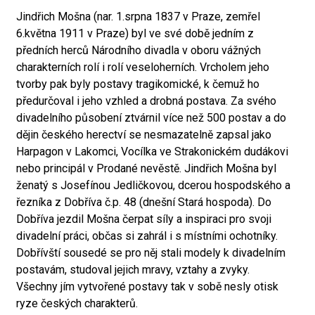
Jindřich Mošna (nar. 1.srpna 1837 v Praze, zemřel
6.května 1911 v Praze) byl ve své době jedním z
předních herců Národního divadla v oboru vážných
charakterních rolí i rolí veseloherních. Vrcholem jeho
tvorby pak byly postavy tragikomické, k čemuž ho
předurčoval i jeho vzhled a drobná postava. Za svého
divadelního působení ztvárnil více než 500 postav a do
dějin českého herectví se nesmazatelně zapsal jako
Harpagon v Lakomci, Vocílka ve Strakonickém dudákovi
nebo principál v Prodané nevěstě. Jindřich Mošna byl
ženatý s Josefínou Jedličkovou, dcerou hospodského a
řezníka z Dobříva č.p. 48 (dnešní Stará hospoda). Do
Dobříva jezdil Mošna čerpat síly a inspiraci pro svoji
divadelní práci, občas si zahrál i s místními ochotníky.
Dobřívští sousedé se pro něj stali modely k divadelním
postavám, studoval jejich mravy, vztahy a zvyky.
Všechny jím vytvořené postavy tak v sobě nesly otisk
ryze českých charakterů.