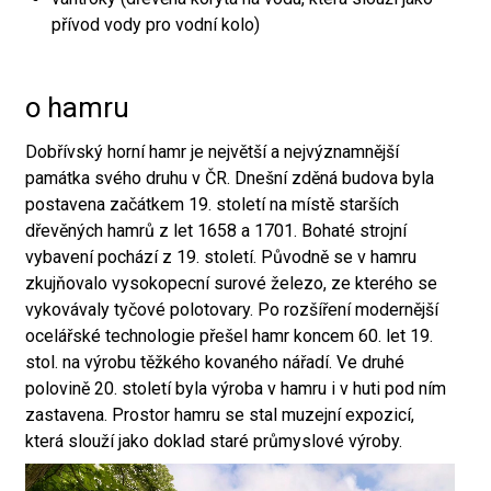
přívod vody pro vodní kolo)
o hamru
Dobřívský horní hamr je největší a nejvýznamnější
památka svého druhu v ČR. Dnešní zděná budova byla
postavena začátkem 19. století na místě starších
dřevěných hamrů z let 1658 a 1701. Bohaté strojní
vybavení pochází z 19. století. Původně se v hamru
zkujňovalo vysokopecní surové železo, ze kterého se
vykovávaly tyčové polotovary. Po rozšíření modernější
ocelářské technologie přešel hamr koncem 60. let 19.
stol. na výrobu těžkého kovaného nářadí. Ve druhé
polovině 20. století byla výroba v hamru i v huti pod ním
zastavena. Prostor hamru se stal muzejní expozicí,
která slouží jako doklad staré průmyslové výroby.