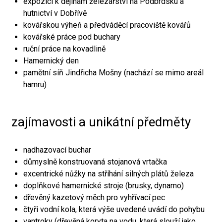
expozici k dějinám železářství na Podbrdsku a
hutnictví v Dobřívě
kovářskou výheň a předváděcí pracoviště kovářů
kovářské práce pod buchary
ruční práce na kovadlině
Hamernický den
pamětní síň Jindřicha Mošny (nachází se mimo areál
hamru)
zajímavosti a unikátní předměty
nadhazovací buchar
důmyslně konstruovaná stojanová vrtačka
excentrické nůžky na stříhání silných plátů železa
doplňkové hamernické stroje (brusky, dynamo)
dřevěný kazetový měch pro vyhřívací pec
čtyři vodní kola, která výše uvedené uvádí do pohybu
vantroky (dřevěná koryta na vodu, která slouží jako