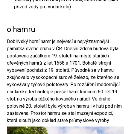
přívod vody pro vodní kolo)
o hamru
Dobřívský horní hamr je největší a nejvýznamnější
památka svého druhu v ČR. Dnešní zděná budova byla
postavena začátkem 19. století na místě starších
dřevěných hamrů z let 1658 a 1701. Bohaté strojní
vybavení pochází z 19. století. Původně se v hamru
zkujňovalo vysokopecní surové železo, ze kterého se
vykovávaly tyčové polotovary. Po rozšíření modernější
ocelářské technologie přešel hamr koncem 60. let 19.
stol. na výrobu těžkého kovaného nářadí. Ve druhé
polovině 20. století byla výroba v hamru i v huti pod ním
zastavena. Prostor hamru se stal muzejní expozicí,
která slouží jako doklad staré průmyslové výroby.