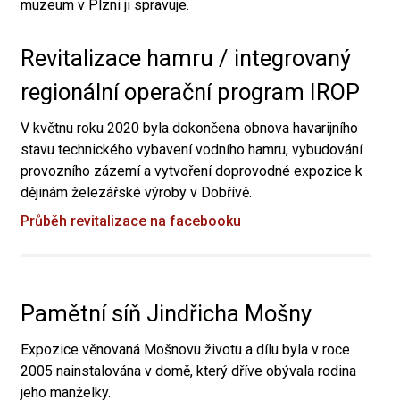
muzeum v Plzni ji spravuje.
Revitalizace hamru / integrovaný
regionální operační program IROP
V květnu roku 2020 byla dokončena obnova havarijního
stavu technického vybavení vodního hamru, vybudování
provozního zázemí a vytvoření doprovodné expozice k
dějinám železářské výroby v Dobřívě.
Průběh revitalizace na facebooku
Pamětní síň Jindřicha Mošny
Expozice věnovaná Mošnovu životu a dílu byla v roce
2005 nainstalována v domě, který dříve obývala rodina
jeho manželky.