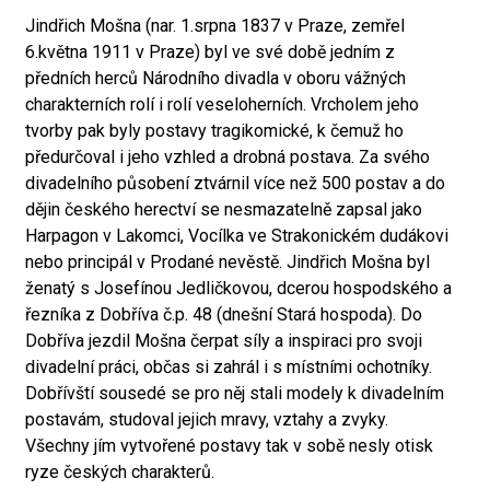
Jindřich Mošna (nar. 1.srpna 1837 v Praze, zemřel
6.května 1911 v Praze) byl ve své době jedním z
předních herců Národního divadla v oboru vážných
charakterních rolí i rolí veseloherních. Vrcholem jeho
tvorby pak byly postavy tragikomické, k čemuž ho
předurčoval i jeho vzhled a drobná postava. Za svého
divadelního působení ztvárnil více než 500 postav a do
dějin českého herectví se nesmazatelně zapsal jako
Harpagon v Lakomci, Vocílka ve Strakonickém dudákovi
nebo principál v Prodané nevěstě. Jindřich Mošna byl
ženatý s Josefínou Jedličkovou, dcerou hospodského a
řezníka z Dobříva č.p. 48 (dnešní Stará hospoda). Do
Dobříva jezdil Mošna čerpat síly a inspiraci pro svoji
divadelní práci, občas si zahrál i s místními ochotníky.
Dobřívští sousedé se pro něj stali modely k divadelním
postavám, studoval jejich mravy, vztahy a zvyky.
Všechny jím vytvořené postavy tak v sobě nesly otisk
ryze českých charakterů.