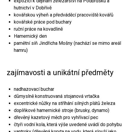
expozici k dějinám železářství na Podbrdsku a
hutnictví v Dobřívě
kovářskou výheň a předváděcí pracoviště kovářů
kovářské práce pod buchary
ruční práce na kovadlině
Hamernický den
pamětní síň Jindřicha Mošny (nachází se mimo areál
hamru)
zajímavosti a unikátní předměty
nadhazovací buchar
důmyslně konstruovaná stojanová vrtačka
excentrické nůžky na stříhání silných plátů železa
doplňkové hamernické stroje (brusky, dynamo)
dřevěný kazetový měch pro vyhřívací pec
čtyři vodní kola, která výše uvedené uvádí do pohybu
vantroky (dřevěná koryta na vodu, která slouží jako