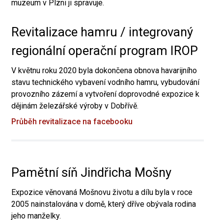
muzeum v Plzni ji spravuje.
Revitalizace hamru / integrovaný
regionální operační program IROP
V květnu roku 2020 byla dokončena obnova havarijního
stavu technického vybavení vodního hamru, vybudování
provozního zázemí a vytvoření doprovodné expozice k
dějinám železářské výroby v Dobřívě.
Průběh revitalizace na facebooku
Pamětní síň Jindřicha Mošny
Expozice věnovaná Mošnovu životu a dílu byla v roce
2005 nainstalována v domě, který dříve obývala rodina
jeho manželky.