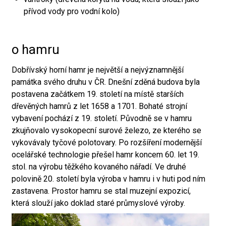
přívod vody pro vodní kolo)
o hamru
Dobřívský horní hamr je největší a nejvýznamnější
památka svého druhu v ČR. Dnešní zděná budova byla
postavena začátkem 19. století na místě starších
dřevěných hamrů z let 1658 a 1701. Bohaté strojní
vybavení pochází z 19. století. Původně se v hamru
zkujňovalo vysokopecní surové železo, ze kterého se
vykovávaly tyčové polotovary. Po rozšíření modernější
ocelářské technologie přešel hamr koncem 60. let 19.
stol. na výrobu těžkého kovaného nářadí. Ve druhé
polovině 20. století byla výroba v hamru i v huti pod ním
zastavena. Prostor hamru se stal muzejní expozicí,
která slouží jako doklad staré průmyslové výroby.