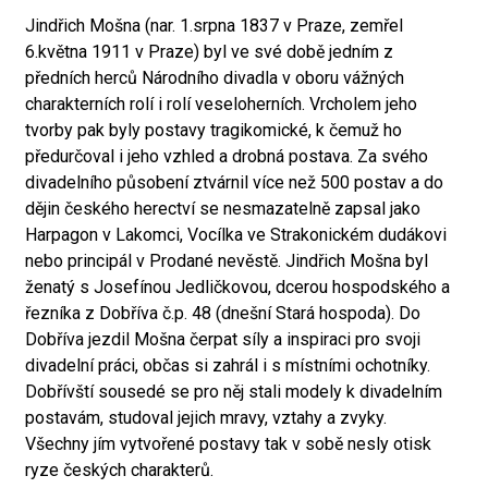
Jindřich Mošna (nar. 1.srpna 1837 v Praze, zemřel
6.května 1911 v Praze) byl ve své době jedním z
předních herců Národního divadla v oboru vážných
charakterních rolí i rolí veseloherních. Vrcholem jeho
tvorby pak byly postavy tragikomické, k čemuž ho
předurčoval i jeho vzhled a drobná postava. Za svého
divadelního působení ztvárnil více než 500 postav a do
dějin českého herectví se nesmazatelně zapsal jako
Harpagon v Lakomci, Vocílka ve Strakonickém dudákovi
nebo principál v Prodané nevěstě. Jindřich Mošna byl
ženatý s Josefínou Jedličkovou, dcerou hospodského a
řezníka z Dobříva č.p. 48 (dnešní Stará hospoda). Do
Dobříva jezdil Mošna čerpat síly a inspiraci pro svoji
divadelní práci, občas si zahrál i s místními ochotníky.
Dobřívští sousedé se pro něj stali modely k divadelním
postavám, studoval jejich mravy, vztahy a zvyky.
Všechny jím vytvořené postavy tak v sobě nesly otisk
ryze českých charakterů.