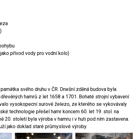
leza
)
 pohybu
 jako přívod vody pro vodní kolo)
ší památka svého druhu v ČR. Dnešní zděná budova byla
 dřevěných hamrů z let 1658 a 1701. Bohaté strojní vybavení
ovalo vysokopecní surové železo, ze kterého se vykovávaly
ské technologie přešel hamr koncem 60. let 19. stol. na
 20. století byla výroba v hamru i v huti pod ním zastavena.
ouží jako doklad staré průmyslové výroby.