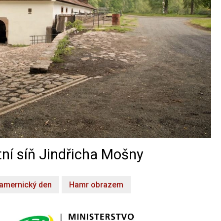
ní síň Jindřicha Mošny
amernický den
Hamr obrazem