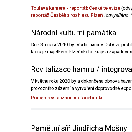
Toulavá kamera - reportáž České televize
(odvy
reportáž Českého rozhlasu Plzeň
(odvysíláno 1
Národní kulturní památka
Dne 8. února 2010 byl Vodní hamr v Dobřívě prohl
která je majetkem Plzeňského kraje a Západočesk
Revitalizace hamru / integrov
V květnu roku 2020 byla dokončena obnova havari
provozního zázemí a vytvoření doprovodné expoz
Průběh revitalizace na facebooku
Pamětní síň Jindřicha Mošny