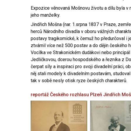
Expozice věnovaná Mošnovu životu a dílu byla v r
jeho manželky.
Jindřich Mošna (nar. 1.srpna 1837 v Praze, zemře
herců Národního divadla v oboru vážných charakter
postavy tragikomické, k čemuž ho předurčoval i 
ztvárnil více než 500 postav a do dějin českého
Vocílka ve Strakonickém dudákovi nebo principál
Jedličkovou, dcerou hospodského a řezníka z Dob
čerpat síly a inspiraci pro svoji divadelní práci, 
něj stali modely k divadelním postavám, studoval
tak v sobě nesly otisk ryze českých charakterů.
reportáž Českého rozhlasu Plzeň
Jindřich Mo