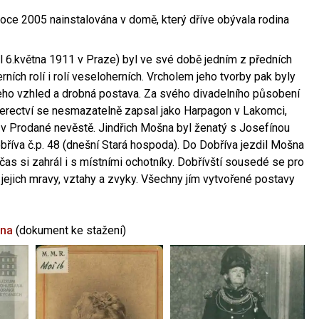
oce 2005 nainstalována v domě, který dříve obývala rodina
l 6.května 1911 v Praze) byl ve své době jedním z předních
ních rolí i rolí veseloherních. Vrcholem jeho tvorby pak byly
jeho vzhled a drobná postava. Za svého divadelního působení
 herectví se nesmazatelně zapsal jako Harpagon v Lakomci,
 v Prodané nevěstě. Jindřich Mošna byl ženatý s Josefínou
říva č.p. 48 (dnešní Stará hospoda). Do Dobříva jezdil Mošna
občas si zahrál i s místními ochotníky. Dobřívští sousedé se pro
 jejich mravy, vztahy a zvyky. Všechny jím vytvořené postavy
šna
(dokument ke stažení)