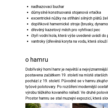
nadhazovací buchar
důmyslně konstruovaná stojanová vrtačka
excentrické nůžky na stříhání silných plátů že
doplňkové hamernické stroje (brusky, dynamo
dřevěný kazetový měch pro vyhřívací pec
čtyři vodní kola, která výše uvedené uvádí do
vantroky (dřevěná koryta na vodu, která slouží
o hamru
Dobřívský horní hamr je největší a nejvýznamněj
postavena začátkem 19. století na místě starších
pochází z 19. století. Původně se v hamru zkujň
tyčové polotovary. Po rozšíření modernější ocelář
výrobu těžkého kovaného nářadí. Ve druhé polovině
Prostor hamru se stal muzejní expozicí, která sl