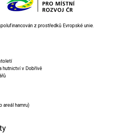
 spolufinancován z prostředků Evropské unie.
toletí
 hutnictví v Dobřívě
ářů
o areál hamru)
ty