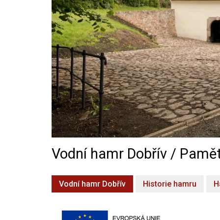
Vodní hamr Dobřív / Pamět
Vodní hamr Dobřív
Historie hamru
H