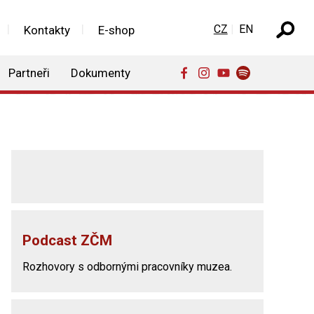
Zvolte jazyk
CZ
EN
Kontakty
E-shop
Partneři
Dokumenty
Podcast ZČM
Rozhovory s odbornými pracovníky muzea.