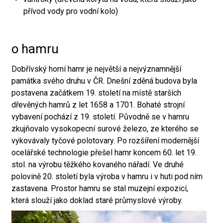
přívod vody pro vodní kolo)
o hamru
Dobřívský horní hamr je největší a nejvýznamnější
památka svého druhu v ČR. Dnešní zděná budova byla
postavena začátkem 19. století na místě starších
dřevěných hamrů z let 1658 a 1701. Bohaté strojní
vybavení pochází z 19. století. Původně se v hamru
zkujňovalo vysokopecní surové železo, ze kterého se
vykovávaly tyčové polotovary. Po rozšíření modernější
ocelářské technologie přešel hamr koncem 60. let 19.
stol. na výrobu těžkého kovaného nářadí. Ve druhé
polovině 20. století byla výroba v hamru i v huti pod ním
zastavena. Prostor hamru se stal muzejní expozicí,
která slouží jako doklad staré průmyslové výroby.