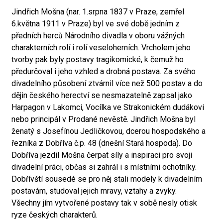
Jindřich Mošna (nar. 1.srpna 1837 v Praze, zemřel
6.května 1911 v Praze) byl ve své době jedním z
předních herců Národního divadla v oboru vážných
charakterních rolí i rolí veseloherních. Vrcholem jeho
tvorby pak byly postavy tragikomické, k čemuž ho
předurčoval i jeho vzhled a drobná postava. Za svého
divadelního působení ztvárnil více než 500 postav a do
dějin českého herectví se nesmazatelně zapsal jako
Harpagon v Lakomci, Vocílka ve Strakonickém dudákovi
nebo principál v Prodané nevěstě. Jindřich Mošna byl
ženatý s Josefínou Jedličkovou, dcerou hospodského a
řezníka z Dobříva č.p. 48 (dnešní Stará hospoda). Do
Dobříva jezdil Mošna čerpat síly a inspiraci pro svoji
divadelní práci, občas si zahrál i s místními ochotníky.
Dobřívští sousedé se pro něj stali modely k divadelním
postavám, studoval jejich mravy, vztahy a zvyky.
Všechny jím vytvořené postavy tak v sobě nesly otisk
ryze českých charakterů.