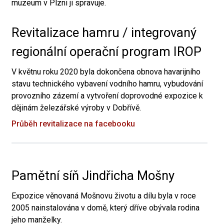
muzeum v Plzni ji spravuje.
Revitalizace hamru / integrovaný
regionální operační program IROP
V květnu roku 2020 byla dokončena obnova havarijního
stavu technického vybavení vodního hamru, vybudování
provozního zázemí a vytvoření doprovodné expozice k
dějinám železářské výroby v Dobřívě.
Průběh revitalizace na facebooku
Pamětní síň Jindřicha Mošny
Expozice věnovaná Mošnovu životu a dílu byla v roce
2005 nainstalována v domě, který dříve obývala rodina
jeho manželky.