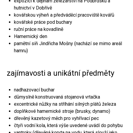
expozici k dějinám železářství na Podbrdsku a
hutnictví v Dobřívě
kovářskou výheň a předváděcí pracoviště kovářů
kovářské práce pod buchary
ruční práce na kovadlině
Hamernický den
pamětní síň Jindřicha Mošny (nachází se mimo areál
hamru)
zajímavosti a unikátní předměty
nadhazovací buchar
důmyslně konstruovaná stojanová vrtačka
excentrické nůžky na stříhání silných plátů železa
doplňkové hamernické stroje (brusky, dynamo)
dřevěný kazetový měch pro vyhřívací pec
čtyři vodní kola, která výše uvedené uvádí do pohybu
vantroky (dřevěná koryta na vodu, která slouží jako