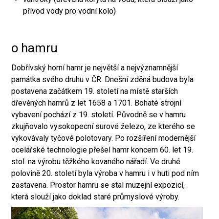
přívod vody pro vodní kolo)
o hamru
Dobřívský horní hamr je největší a nejvýznamnější
památka svého druhu v ČR. Dnešní zděná budova byla
postavena začátkem 19. století na místě starších
dřevěných hamrů z let 1658 a 1701. Bohaté strojní
vybavení pochází z 19. století. Původně se v hamru
zkujňovalo vysokopecní surové železo, ze kterého se
vykovávaly tyčové polotovary. Po rozšíření modernější
ocelářské technologie přešel hamr koncem 60. let 19.
stol. na výrobu těžkého kovaného nářadí. Ve druhé
polovině 20. století byla výroba v hamru i v huti pod ním
zastavena. Prostor hamru se stal muzejní expozicí,
která slouží jako doklad staré průmyslové výroby.