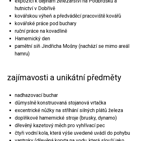
expozici k dějinám železářství na Podbrdsku a
hutnictví v Dobřívě
kovářskou výheň a předváděcí pracoviště kovářů
kovářské práce pod buchary
ruční práce na kovadlině
Hamernický den
pamětní síň Jindřicha Mošny (nachází se mimo areál
hamru)
zajímavosti a unikátní předměty
nadhazovací buchar
důmyslně konstruovaná stojanová vrtačka
excentrické nůžky na stříhání silných plátů železa
doplňkové hamernické stroje (brusky, dynamo)
dřevěný kazetový měch pro vyhřívací pec
čtyři vodní kola, která výše uvedené uvádí do pohybu
vantroky (dřevěná koryta na vodu, která slouží jako