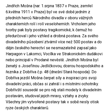
Jindřich Mošna (nar. 1.srpna 1837 v Praze, zemřel
6.května 1911 v Praze) byl ve své době jedním z
předních herců Národního divadla v oboru vážných
charakterních rolí i rolí veseloherních. Vrcholem jeho
tvorby pak byly postavy tragikomické, k čemuž ho
předurčoval i jeho vzhled a drobná postava. Za svého
divadelního působení ztvárnil více než 500 postav a do
dějin českého herectví se nesmazatelně zapsal jako
Harpagon v Lakomci, Vocílka ve Strakonickém dudákovi
nebo principál v Prodané nevěstě. Jindřich Mošna byl
ženatý s Josefínou Jedličkovou, dcerou hospodského a
řezníka z Dobříva č.p. 48 (dnešní Stará hospoda). Do
Dobříva jezdil Mošna čerpat síly a inspiraci pro svoji
divadelní práci, občas si zahrál i s místními ochotníky.
Dobřívští sousedé se pro něj stali modely k divadelním
postavám, studoval jejich mravy, vztahy a zvyky.
Všechny jím vytvořené postavy tak v sobě nesly otisk
ryze českých charakterů.