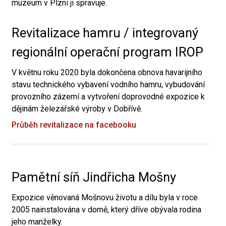
muzeum v Plzni ji spravuje.
Revitalizace hamru / integrovaný
regionální operační program IROP
V květnu roku 2020 byla dokončena obnova havarijního
stavu technického vybavení vodního hamru, vybudování
provozního zázemí a vytvoření doprovodné expozice k
dějinám železářské výroby v Dobřívě.
Průběh revitalizace na facebooku
Pamětní síň Jindřicha Mošny
Expozice věnovaná Mošnovu životu a dílu byla v roce
2005 nainstalována v domě, který dříve obývala rodina
jeho manželky.