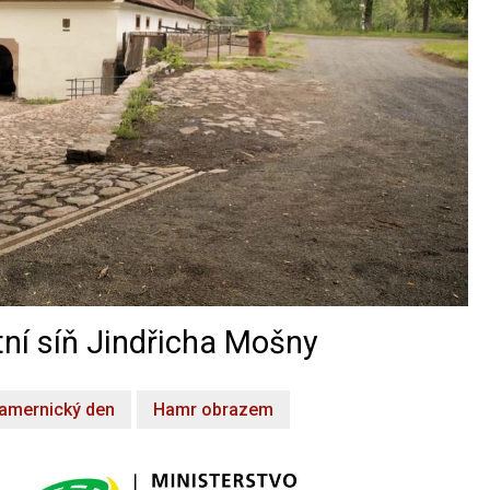
ní síň Jindřicha Mošny
amernický den
Hamr obrazem