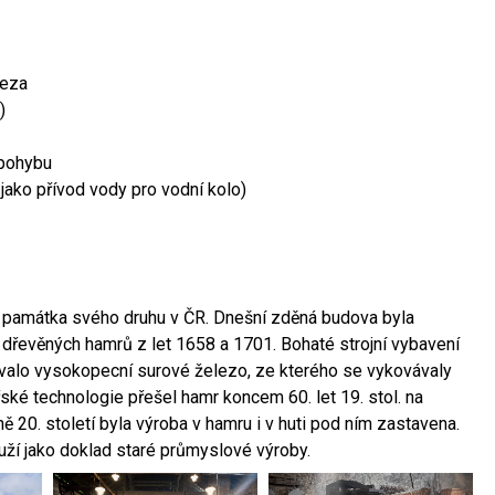
leza
)
 pohybu
 jako přívod vody pro vodní kolo)
ší památka svého druhu v ČR. Dnešní zděná budova byla
 dřevěných hamrů z let 1658 a 1701. Bohaté strojní vybavení
ovalo vysokopecní surové železo, ze kterého se vykovávaly
ské technologie přešel hamr koncem 60. let 19. stol. na
 20. století byla výroba v hamru i v huti pod ním zastavena.
ouží jako doklad staré průmyslové výroby.