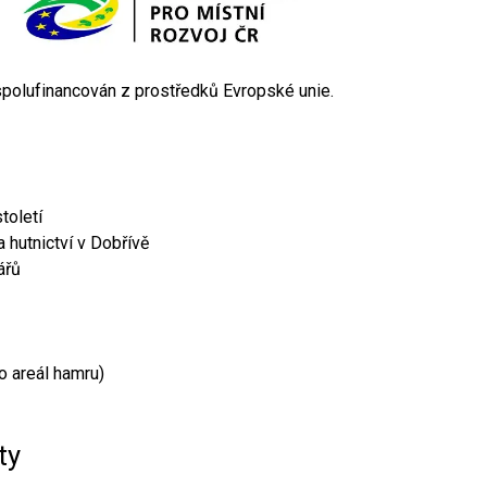
 spolufinancován z prostředků Evropské unie.
toletí
 hutnictví v Dobřívě
ářů
o areál hamru)
ty