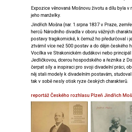
Expozice věnovaná Mošnovu životu a dílu byla v r
jeho manželky.
Jindřich Mošna (nar. 1.srpna 1837 v Praze, zemře
herců Národního divadla v oboru vážných charakter
postavy tragikomické, k čemuž ho předurčoval i 
ztvárnil více než 500 postav a do dějin českého
Vocílka ve Strakonickém dudákovi nebo principál
Jedličkovou, dcerou hospodského a řezníka z Dob
čerpat síly a inspiraci pro svoji divadelní práci, 
něj stali modely k divadelním postavám, studoval
tak v sobě nesly otisk ryze českých charakterů.
reportáž Českého rozhlasu Plzeň
Jindřich Mo