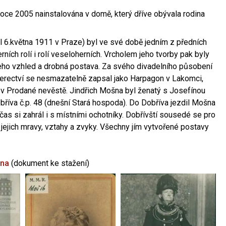
oce 2005 nainstalována v domě, který dříve obývala rodina
l 6.května 1911 v Praze) byl ve své době jedním z předních
ních rolí i rolí veseloherních. Vrcholem jeho tvorby pak byly
jeho vzhled a drobná postava. Za svého divadelního působení
 herectví se nesmazatelně zapsal jako Harpagon v Lakomci,
 v Prodané nevěstě. Jindřich Mošna byl ženatý s Josefínou
říva č.p. 48 (dnešní Stará hospoda). Do Dobříva jezdil Mošna
občas si zahrál i s místními ochotníky. Dobřívští sousedé se pro
 jejich mravy, vztahy a zvyky. Všechny jím vytvořené postavy
šna
(dokument ke stažení)