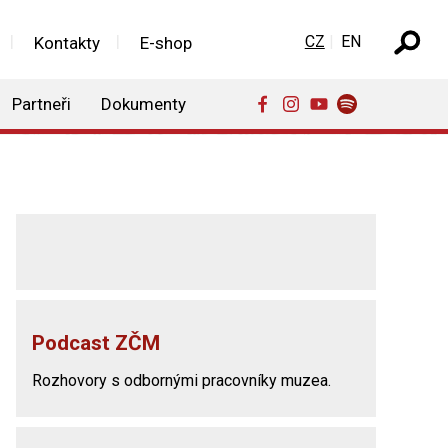
Zvolte jazyk
CZ
EN
Kontakty
E-shop
Partneři
Dokumenty
Podcast ZČM
Rozhovory s odbornými pracovníky muzea.