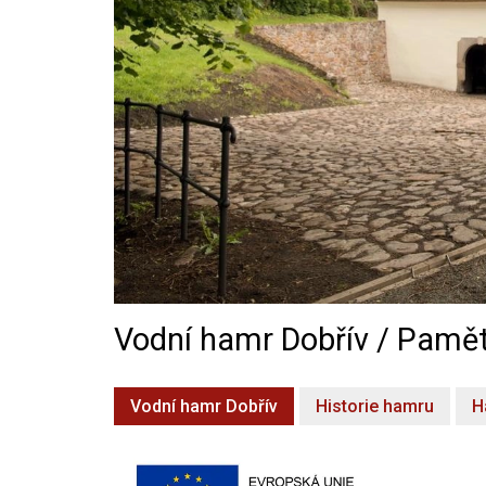
Vodní hamr Dobřív / Pamět
Vodní hamr Dobřív
Historie hamru
H