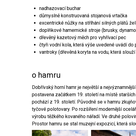
nadhazovací buchar
důmyslně konstruovaná stojanová vrtačka
excentrické nůžky na stříhání silných plátů že
doplňkové hamernické stroje (brusky, dynamo
dřevěný kazetový měch pro vyhřívací pec
čtyři vodní kola, která výše uvedené uvádí do
vantroky (dřevěná koryta na vodu, která slouží
o hamru
Dobřívský horní hamr je největší a nejvýznamněj
postavena začátkem 19. století na místě starších
pochází z 19. století. Původně se v hamru zkujň
tyčové polotovary. Po rozšíření modernější ocelář
výrobu těžkého kovaného nářadí. Ve druhé polovině
Prostor hamru se stal muzejní expozicí, která sl