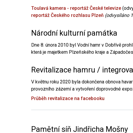
Toulavá kamera - reportáž České televize
(odvy
reportáž Českého rozhlasu Plzeň
(odvysíláno 1
Národní kulturní památka
Dne 8. února 2010 byl Vodní hamr v Dobřívě prohl
která je majetkem Plzeňského kraje a Západočesk
Revitalizace hamru / integrov
V květnu roku 2020 byla dokončena obnova havari
provozního zázemí a vytvoření doprovodné expoz
Průběh revitalizace na facebooku
Pamětní síň Jindřicha Mošny