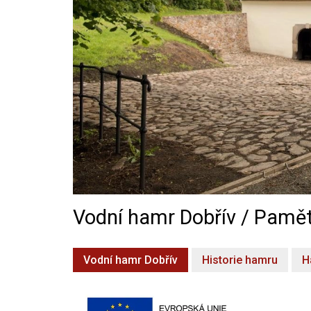
Vodní hamr Dobřív / Pamět
Vodní hamr Dobřív
Historie hamru
H