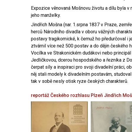
Expozice věnovaná Mošnovu životu a dílu byla v r
jeho manželky.
Jindřich Mošna (nar. 1.srpna 1837 v Praze, zemře
herců Národního divadla v oboru vážných charakter
postavy tragikomické, k čemuž ho předurčoval i 
ztvárnil více než 500 postav a do dějin českého
Vocílka ve Strakonickém dudákovi nebo principál
Jedličkovou, dcerou hospodského a řezníka z Dob
čerpat síly a inspiraci pro svoji divadelní práci, 
něj stali modely k divadelním postavám, studoval
tak v sobě nesly otisk ryze českých charakterů.
reportáž Českého rozhlasu Plzeň
Jindřich Mo