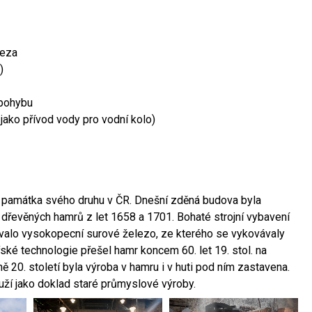
leza
)
 pohybu
 jako přívod vody pro vodní kolo)
ší památka svého druhu v ČR. Dnešní zděná budova byla
 dřevěných hamrů z let 1658 a 1701. Bohaté strojní vybavení
ovalo vysokopecní surové železo, ze kterého se vykovávaly
ské technologie přešel hamr koncem 60. let 19. stol. na
 20. století byla výroba v hamru i v huti pod ním zastavena.
ouží jako doklad staré průmyslové výroby.