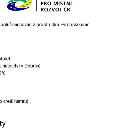
 spolufinancován z prostředků Evropské unie.
toletí
 hutnictví v Dobřívě
ářů
o areál hamru)
ty