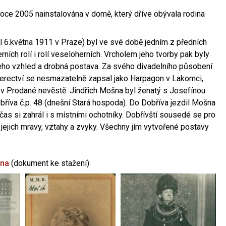
oce 2005 nainstalována v domě, který dříve obývala rodina
l 6.května 1911 v Praze) byl ve své době jedním z předních
ních rolí i rolí veseloherních. Vrcholem jeho tvorby pak byly
jeho vzhled a drobná postava. Za svého divadelního působení
 herectví se nesmazatelně zapsal jako Harpagon v Lakomci,
 v Prodané nevěstě. Jindřich Mošna byl ženatý s Josefínou
říva č.p. 48 (dnešní Stará hospoda). Do Dobříva jezdil Mošna
občas si zahrál i s místními ochotníky. Dobřívští sousedé se pro
 jejich mravy, vztahy a zvyky. Všechny jím vytvořené postavy
šna
(dokument ke stažení)