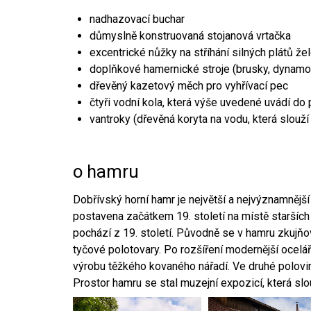
nadhazovací buchar
důmyslně konstruovaná stojanová vrtačka
excentrické nůžky na stříhání silných plátů že
doplňkové hamernické stroje (brusky, dynamo
dřevěný kazetový měch pro vyhřívací pec
čtyři vodní kola, která výše uvedené uvádí do
vantroky (dřevěná koryta na vodu, která slouží
o hamru
Dobřívský horní hamr je největší a nejvýznamněj
postavena začátkem 19. století na místě starších
pochází z 19. století. Původně se v hamru zkujň
tyčové polotovary. Po rozšíření modernější ocelář
výrobu těžkého kovaného nářadí. Ve druhé polovině
Prostor hamru se stal muzejní expozicí, která sl