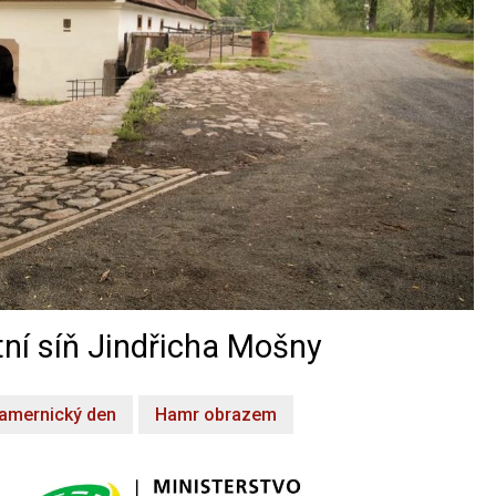
ní síň Jindřicha Mošny
amernický den
Hamr obrazem