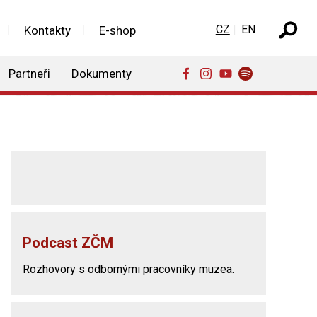
Zvolte jazyk
CZ
EN
Kontakty
E-shop
Partneři
Dokumenty
Podcast ZČM
Rozhovory s odbornými pracovníky muzea.