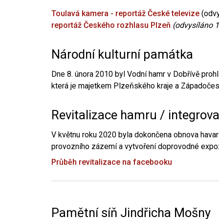
Toulavá kamera - reportáž České televize
(odvy
reportáž Českého rozhlasu Plzeň
(odvysíláno 1
Národní kulturní památka
Dne 8. února 2010 byl Vodní hamr v Dobřívě prohl
která je majetkem Plzeňského kraje a Západočesk
Revitalizace hamru / integrov
V květnu roku 2020 byla dokončena obnova havari
provozního zázemí a vytvoření doprovodné expoz
Průběh revitalizace na facebooku
Pamětní síň Jindřicha Mošny