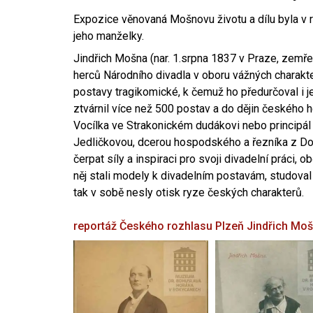
Expozice věnovaná Mošnovu životu a dílu byla v r
jeho manželky.
Jindřich Mošna (nar. 1.srpna 1837 v Praze, zemře
herců Národního divadla v oboru vážných charakter
postavy tragikomické, k čemuž ho předurčoval i 
ztvárnil více než 500 postav a do dějin českého
Vocílka ve Strakonickém dudákovi nebo principál
Jedličkovou, dcerou hospodského a řezníka z Dob
čerpat síly a inspiraci pro svoji divadelní práci, 
něj stali modely k divadelním postavám, studoval
tak v sobě nesly otisk ryze českých charakterů.
reportáž Českého rozhlasu Plzeň
Jindřich Mo