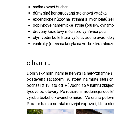
nadhazovací buchar
důmyslně konstruovaná stojanová vrtačka
excentrické nůžky na stříhání silných plátů že
doplňkové hamernické stroje (brusky, dynamo
dřevěný kazetový měch pro vyhřívací pec
čtyři vodní kola, která výše uvedené uvádí do
vantroky (dřevěná koryta na vodu, která slouží
o hamru
Dobřívský horní hamr je největší a nejvýznamněj
postavena začátkem 19. století na místě starších
pochází z 19. století. Původně se v hamru zkujň
tyčové polotovary. Po rozšíření modernější ocelář
výrobu těžkého kovaného nářadí. Ve druhé polovině
Prostor hamru se stal muzejní expozicí, která sl