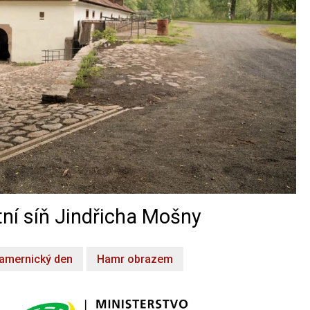
ní síň Jindřicha Mošny
amernický den
Hamr obrazem