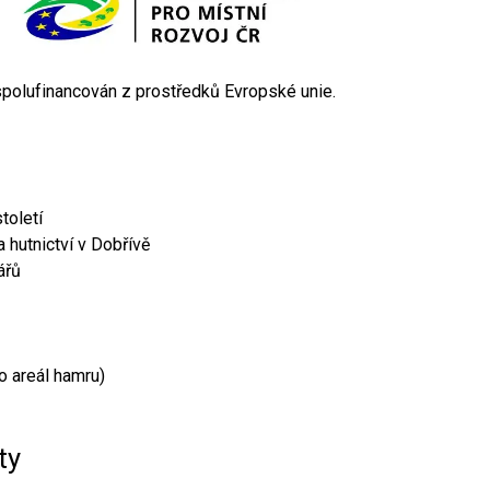
 spolufinancován z prostředků Evropské unie.
toletí
 hutnictví v Dobřívě
ářů
o areál hamru)
ty