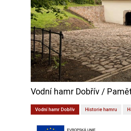
Vodní hamr Dobřív / Pamět
Vodní hamr Dobřív
Historie hamru
H