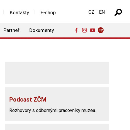
Zvolte jazyk
CZ
EN
Kontakty
E-shop
Partneři
Dokumenty
Podcast ZČM
Rozhovory s odbornými pracovníky muzea.