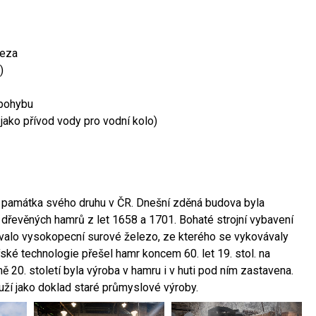
leza
)
 pohybu
 jako přívod vody pro vodní kolo)
ší památka svého druhu v ČR. Dnešní zděná budova byla
 dřevěných hamrů z let 1658 a 1701. Bohaté strojní vybavení
ovalo vysokopecní surové železo, ze kterého se vykovávaly
ské technologie přešel hamr koncem 60. let 19. stol. na
 20. století byla výroba v hamru i v huti pod ním zastavena.
ouží jako doklad staré průmyslové výroby.