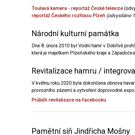
Toulavá kamera - reportáž České televize
(odvy
reportáž Českého rozhlasu Plzeň
(odvysíláno 1
Národní kulturní památka
Dne 8. února 2010 byl Vodní hamr v Dobřívě prohl
která je majetkem Plzeňského kraje a Západočesk
Revitalizace hamru / integrov
V květnu roku 2020 byla dokončena obnova havari
provozního zázemí a vytvoření doprovodné expoz
Průběh revitalizace na facebooku
Pamětní síň Jindřicha Mošny