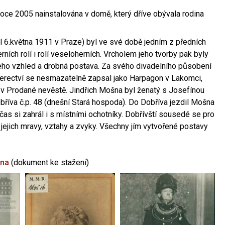
oce 2005 nainstalována v domě, který dříve obývala rodina
l 6.května 1911 v Praze) byl ve své době jedním z předních
ních rolí i rolí veseloherních. Vrcholem jeho tvorby pak byly
jeho vzhled a drobná postava. Za svého divadelního působení
 herectví se nesmazatelně zapsal jako Harpagon v Lakomci,
 v Prodané nevěstě. Jindřich Mošna byl ženatý s Josefínou
říva č.p. 48 (dnešní Stará hospoda). Do Dobříva jezdil Mošna
občas si zahrál i s místními ochotníky. Dobřívští sousedé se pro
 jejich mravy, vztahy a zvyky. Všechny jím vytvořené postavy
šna
(dokument ke stažení)