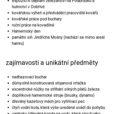
expozici k dějinám železářství na Podbrdsku a
hutnictví v Dobřívě
kovářskou výheň a předváděcí pracoviště kovářů
kovářské práce pod buchary
ruční práce na kovadlině
Hamernický den
pamětní síň Jindřicha Mošny (nachází se mimo areál
hamru)
zajímavosti a unikátní předměty
nadhazovací buchar
důmyslně konstruovaná stojanová vrtačka
excentrické nůžky na stříhání silných plátů železa
doplňkové hamernické stroje (brusky, dynamo)
dřevěný kazetový měch pro vyhřívací pec
čtyři vodní kola, která výše uvedené uvádí do pohybu
vantroky (dřevěná koryta na vodu, která slouží jako