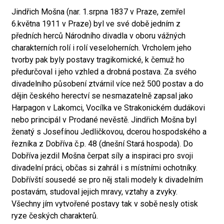
Jindřich Mošna (nar. 1.srpna 1837 v Praze, zemřel
6.května 1911 v Praze) byl ve své době jedním z
předních herců Národního divadla v oboru vážných
charakterních rolí i rolí veseloherních. Vrcholem jeho
tvorby pak byly postavy tragikomické, k čemuž ho
předurčoval i jeho vzhled a drobná postava. Za svého
divadelního působení ztvárnil více než 500 postav a do
dějin českého herectví se nesmazatelně zapsal jako
Harpagon v Lakomci, Vocílka ve Strakonickém dudákovi
nebo principál v Prodané nevěstě. Jindřich Mošna byl
ženatý s Josefínou Jedličkovou, dcerou hospodského a
řezníka z Dobříva č.p. 48 (dnešní Stará hospoda). Do
Dobříva jezdil Mošna čerpat síly a inspiraci pro svoji
divadelní práci, občas si zahrál i s místními ochotníky.
Dobřívští sousedé se pro něj stali modely k divadelním
postavám, studoval jejich mravy, vztahy a zvyky.
Všechny jím vytvořené postavy tak v sobě nesly otisk
ryze českých charakterů.