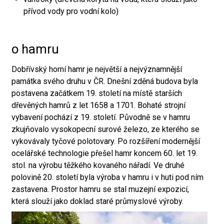
přívod vody pro vodní kolo)
o hamru
Dobřívský horní hamr je největší a nejvýznamnější
památka svého druhu v ČR. Dnešní zděná budova byla
postavena začátkem 19. století na místě starších
dřevěných hamrů z let 1658 a 1701. Bohaté strojní
vybavení pochází z 19. století. Původně se v hamru
zkujňovalo vysokopecní surové železo, ze kterého se
vykovávaly tyčové polotovary. Po rozšíření modernější
ocelářské technologie přešel hamr koncem 60. let 19.
stol. na výrobu těžkého kovaného nářadí. Ve druhé
polovině 20. století byla výroba v hamru i v huti pod ním
zastavena. Prostor hamru se stal muzejní expozicí,
která slouží jako doklad staré průmyslové výroby.