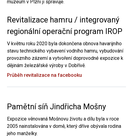
muzeum v Plzni ji spravuje.
Revitalizace hamru / integrovaný
regionální operační program IROP
V květnu roku 2020 byla dokončena obnova havarijního
stavu technického vybavení vodního hamru, vybudování
provozního zázemí a vytvoření doprovodné expozice k
dějinám železářské výroby v Dobřívě.
Průběh revitalizace na facebooku
Pamětní síň Jindřicha Mošny
Expozice věnovaná Mošnovu životu a dílu byla v roce
2005 nainstalována v domě, který dříve obývala rodina
jeho manželky.