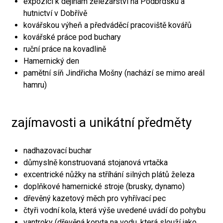
expozici k dějinám železářství na Podbrdsku a
hutnictví v Dobřívě
kovářskou výheň a předváděcí pracoviště kovářů
kovářské práce pod buchary
ruční práce na kovadlině
Hamernický den
pamětní síň Jindřicha Mošny (nachází se mimo areál
hamru)
zajímavosti a unikátní předměty
nadhazovací buchar
důmyslně konstruovaná stojanová vrtačka
excentrické nůžky na stříhání silných plátů železa
doplňkové hamernické stroje (brusky, dynamo)
dřevěný kazetový měch pro vyhřívací pec
čtyři vodní kola, která výše uvedené uvádí do pohybu
vantroky (dřevěná koryta na vodu, která slouží jako