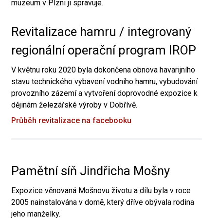
muzeum v Plzni ji spravuje.
Revitalizace hamru / integrovaný
regionální operační program IROP
V květnu roku 2020 byla dokončena obnova havarijního
stavu technického vybavení vodního hamru, vybudování
provozního zázemí a vytvoření doprovodné expozice k
dějinám železářské výroby v Dobřívě.
Průběh revitalizace na facebooku
Pamětní síň Jindřicha Mošny
Expozice věnovaná Mošnovu životu a dílu byla v roce
2005 nainstalována v domě, který dříve obývala rodina
jeho manželky.