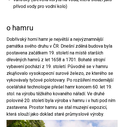
přívod vody pro vodní kolo)
o hamru
Dobřívský horní hamr je největší a nejvýznamnější
památka svého druhu v ČR. Dnešní zděná budova byla
postavena začátkem 19. století na místě starších
dřevěných hamrů z let 1658 a 1701. Bohaté strojní
vybavení pochází z 19. století. Původně se v hamru
zkujňovalo vysokopecní surové železo, ze kterého se
vykovávaly tyčové polotovary. Po rozšíření modernější
ocelářské technologie přešel hamr koncem 60. let 19.
stol. na výrobu těžkého kovaného nářadí. Ve druhé
polovině 20. století byla výroba v hamru i v huti pod ním
zastavena. Prostor hamru se stal muzejní expozicí,
která slouží jako doklad staré průmyslové výroby.