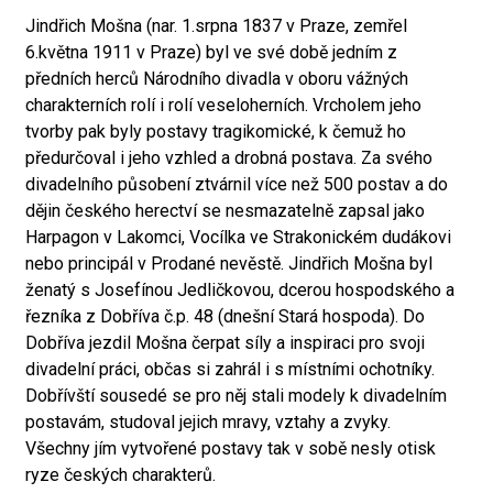
Jindřich Mošna (nar. 1.srpna 1837 v Praze, zemřel
6.května 1911 v Praze) byl ve své době jedním z
předních herců Národního divadla v oboru vážných
charakterních rolí i rolí veseloherních. Vrcholem jeho
tvorby pak byly postavy tragikomické, k čemuž ho
předurčoval i jeho vzhled a drobná postava. Za svého
divadelního působení ztvárnil více než 500 postav a do
dějin českého herectví se nesmazatelně zapsal jako
Harpagon v Lakomci, Vocílka ve Strakonickém dudákovi
nebo principál v Prodané nevěstě. Jindřich Mošna byl
ženatý s Josefínou Jedličkovou, dcerou hospodského a
řezníka z Dobříva č.p. 48 (dnešní Stará hospoda). Do
Dobříva jezdil Mošna čerpat síly a inspiraci pro svoji
divadelní práci, občas si zahrál i s místními ochotníky.
Dobřívští sousedé se pro něj stali modely k divadelním
postavám, studoval jejich mravy, vztahy a zvyky.
Všechny jím vytvořené postavy tak v sobě nesly otisk
ryze českých charakterů.