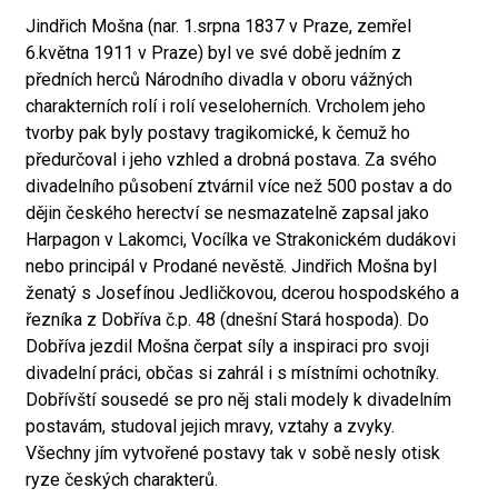
Jindřich Mošna (nar. 1.srpna 1837 v Praze, zemřel
6.května 1911 v Praze) byl ve své době jedním z
předních herců Národního divadla v oboru vážných
charakterních rolí i rolí veseloherních. Vrcholem jeho
tvorby pak byly postavy tragikomické, k čemuž ho
předurčoval i jeho vzhled a drobná postava. Za svého
divadelního působení ztvárnil více než 500 postav a do
dějin českého herectví se nesmazatelně zapsal jako
Harpagon v Lakomci, Vocílka ve Strakonickém dudákovi
nebo principál v Prodané nevěstě. Jindřich Mošna byl
ženatý s Josefínou Jedličkovou, dcerou hospodského a
řezníka z Dobříva č.p. 48 (dnešní Stará hospoda). Do
Dobříva jezdil Mošna čerpat síly a inspiraci pro svoji
divadelní práci, občas si zahrál i s místními ochotníky.
Dobřívští sousedé se pro něj stali modely k divadelním
postavám, studoval jejich mravy, vztahy a zvyky.
Všechny jím vytvořené postavy tak v sobě nesly otisk
ryze českých charakterů.