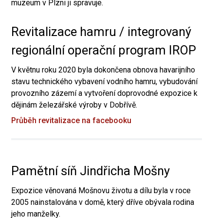
muzeum v Plzni ji spravuje.
Revitalizace hamru / integrovaný
regionální operační program IROP
V květnu roku 2020 byla dokončena obnova havarijního
stavu technického vybavení vodního hamru, vybudování
provozního zázemí a vytvoření doprovodné expozice k
dějinám železářské výroby v Dobřívě.
Průběh revitalizace na facebooku
Pamětní síň Jindřicha Mošny
Expozice věnovaná Mošnovu životu a dílu byla v roce
2005 nainstalována v domě, který dříve obývala rodina
jeho manželky.