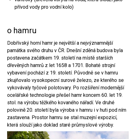
přívod vody pro vodní kolo)
o hamru
Dobřívský horní hamr je největší a nejvýznamnější
památka svého druhu v ČR. Dnešní zděná budova byla
postavena začátkem 19. století na místě starších
dřevěných hamrů z let 1658 a 1701. Bohaté strojní
vybavení pochází z 19. století. Původně se v hamru
zkujňovalo vysokopecní surové železo, ze kterého se
vykovávaly tyčové polotovary. Po rozšíření modernější
ocelářské technologie přešel hamr koncem 60. let 19.
stol. na výrobu těžkého kovaného nářadí. Ve druhé
polovině 20. století byla výroba v hamru i v huti pod ním
zastavena. Prostor hamru se stal muzejní expozicí,
která slouží jako doklad staré průmyslové výroby.