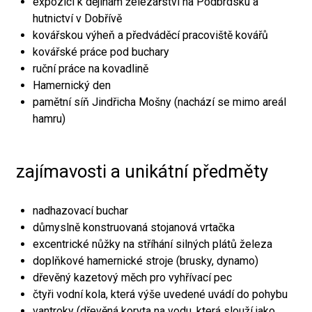
expozici k dějinám železářství na Podbrdsku a
hutnictví v Dobřívě
kovářskou výheň a předváděcí pracoviště kovářů
kovářské práce pod buchary
ruční práce na kovadlině
Hamernický den
pamětní síň Jindřicha Mošny (nachází se mimo areál
hamru)
zajímavosti a unikátní předměty
nadhazovací buchar
důmyslně konstruovaná stojanová vrtačka
excentrické nůžky na stříhání silných plátů železa
doplňkové hamernické stroje (brusky, dynamo)
dřevěný kazetový měch pro vyhřívací pec
čtyři vodní kola, která výše uvedené uvádí do pohybu
vantroky (dřevěná koryta na vodu, která slouží jako