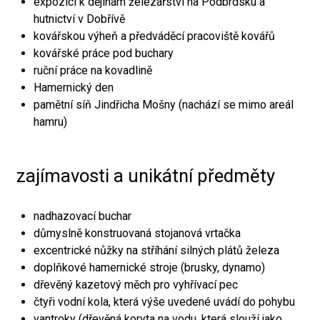
expozici k dějinám železářství na Podbrdsku a
hutnictví v Dobřívě
kovářskou výheň a předváděcí pracoviště kovářů
kovářské práce pod buchary
ruční práce na kovadlině
Hamernický den
pamětní síň Jindřicha Mošny (nachází se mimo areál
hamru)
zajímavosti a unikátní předměty
nadhazovací buchar
důmyslně konstruovaná stojanová vrtačka
excentrické nůžky na stříhání silných plátů železa
doplňkové hamernické stroje (brusky, dynamo)
dřevěný kazetový měch pro vyhřívací pec
čtyři vodní kola, která výše uvedené uvádí do pohybu
vantroky (dřevěná koryta na vodu, která slouží jako