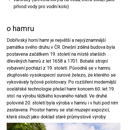
přívod vody pro vodní kolo)
o hamru
Dobřívský horní hamr je největší a nejvýznamnější
památka svého druhu v ČR. Dnešní zděná budova byla
postavena začátkem 19. století na místě starších
dřevěných hamrů z let 1658 a 1701. Bohaté strojní
vybavení pochází z 19. století. Původně se v hamru
zkujňovalo vysokopecní surové železo, ze kterého se
vykovávaly tyčové polotovary. Po rozšíření modernější
ocelářské technologie přešel hamr koncem 60. let 19.
stol. na výrobu těžkého kovaného nářadí. Ve druhé
polovině 20. století byla výroba v hamru i v huti pod ním
zastavena. Prostor hamru se stal muzejní expozicí,
která slouží jako doklad staré průmyslové výroby.