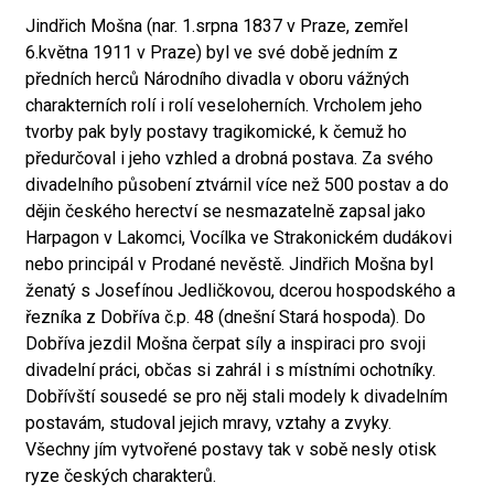
Jindřich Mošna (nar. 1.srpna 1837 v Praze, zemřel
6.května 1911 v Praze) byl ve své době jedním z
předních herců Národního divadla v oboru vážných
charakterních rolí i rolí veseloherních. Vrcholem jeho
tvorby pak byly postavy tragikomické, k čemuž ho
předurčoval i jeho vzhled a drobná postava. Za svého
divadelního působení ztvárnil více než 500 postav a do
dějin českého herectví se nesmazatelně zapsal jako
Harpagon v Lakomci, Vocílka ve Strakonickém dudákovi
nebo principál v Prodané nevěstě. Jindřich Mošna byl
ženatý s Josefínou Jedličkovou, dcerou hospodského a
řezníka z Dobříva č.p. 48 (dnešní Stará hospoda). Do
Dobříva jezdil Mošna čerpat síly a inspiraci pro svoji
divadelní práci, občas si zahrál i s místními ochotníky.
Dobřívští sousedé se pro něj stali modely k divadelním
postavám, studoval jejich mravy, vztahy a zvyky.
Všechny jím vytvořené postavy tak v sobě nesly otisk
ryze českých charakterů.