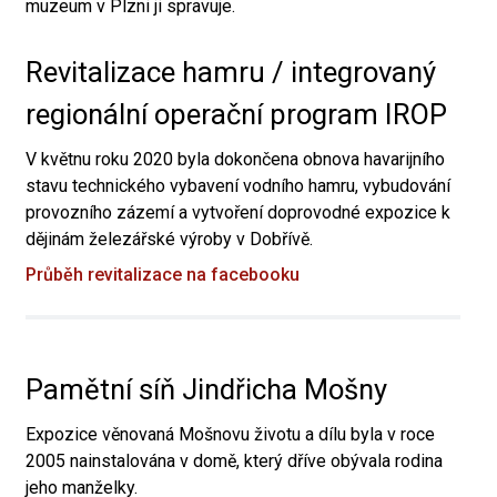
muzeum v Plzni ji spravuje.
Revitalizace hamru / integrovaný
regionální operační program IROP
V květnu roku 2020 byla dokončena obnova havarijního
stavu technického vybavení vodního hamru, vybudování
provozního zázemí a vytvoření doprovodné expozice k
dějinám železářské výroby v Dobřívě.
Průběh revitalizace na facebooku
Pamětní síň Jindřicha Mošny
Expozice věnovaná Mošnovu životu a dílu byla v roce
2005 nainstalována v domě, který dříve obývala rodina
jeho manželky.