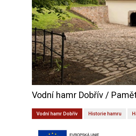
Vodní hamr Dobřív / Pamět
Vodní hamr Dobřív
Historie hamru
H