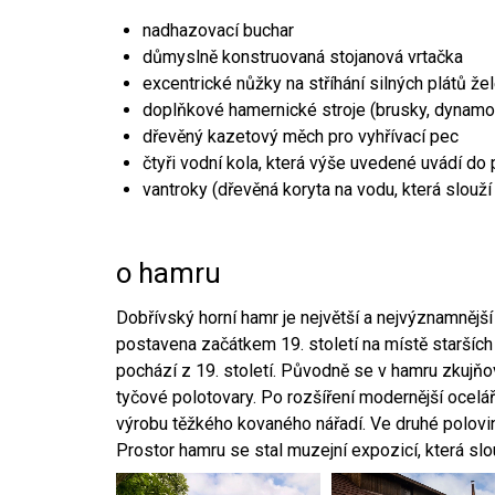
nadhazovací buchar
důmyslně konstruovaná stojanová vrtačka
excentrické nůžky na stříhání silných plátů že
doplňkové hamernické stroje (brusky, dynamo
dřevěný kazetový měch pro vyhřívací pec
čtyři vodní kola, která výše uvedené uvádí do
vantroky (dřevěná koryta na vodu, která slouží
o hamru
Dobřívský horní hamr je největší a nejvýznamněj
postavena začátkem 19. století na místě starších
pochází z 19. století. Původně se v hamru zkujň
tyčové polotovary. Po rozšíření modernější ocelář
výrobu těžkého kovaného nářadí. Ve druhé polovině
Prostor hamru se stal muzejní expozicí, která sl