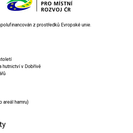
 spolufinancován z prostředků Evropské unie.
toletí
 hutnictví v Dobřívě
ářů
o areál hamru)
ty