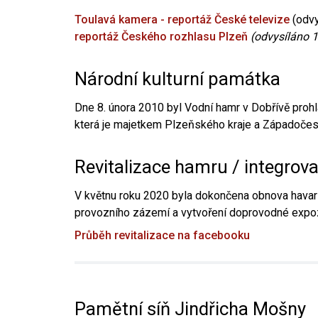
Toulavá kamera - reportáž České televize
(odvy
reportáž Českého rozhlasu Plzeň
(odvysíláno 1
Národní kulturní památka
Dne 8. února 2010 byl Vodní hamr v Dobřívě prohl
která je majetkem Plzeňského kraje a Západočesk
Revitalizace hamru / integrov
V květnu roku 2020 byla dokončena obnova havari
provozního zázemí a vytvoření doprovodné expoz
Průběh revitalizace na facebooku
Pamětní síň Jindřicha Mošny