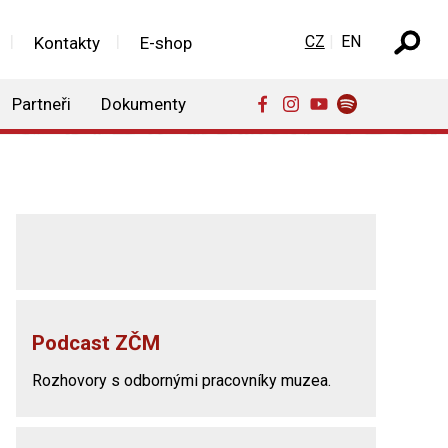
Zvolte jazyk
CZ
EN
Kontakty
E-shop
Partneři
Dokumenty
Podcast ZČM
Rozhovory s odbornými pracovníky muzea.