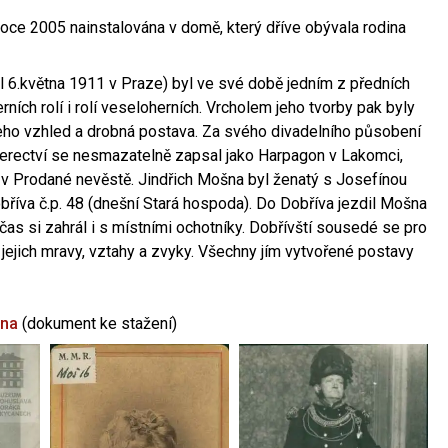
oce 2005 nainstalována v domě, který dříve obývala rodina
l 6.května 1911 v Praze) byl ve své době jedním z předních
ních rolí i rolí veseloherních. Vrcholem jeho tvorby pak byly
jeho vzhled a drobná postava. Za svého divadelního působení
 herectví se nesmazatelně zapsal jako Harpagon v Lakomci,
 v Prodané nevěstě. Jindřich Mošna byl ženatý s Josefínou
říva č.p. 48 (dnešní Stará hospoda). Do Dobříva jezdil Mošna
občas si zahrál i s místními ochotníky. Dobřívští sousedé se pro
 jejich mravy, vztahy a zvyky. Všechny jím vytvořené postavy
šna
(dokument ke stažení)