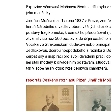
Expozice věnovaná Mošnovu životu a dílu byla v r
jeho manželky.
Jindřich Mošna (nar. 1.srpna 1837 v Praze, zemře
herců Národního divadla v oboru vážných charakter
postavy tragikomické, k čemuž ho předurčoval i 
ztvárnil více než 500 postav a do dějin českého
Vocílka ve Strakonickém dudákovi nebo principál
Jedličkovou, dcerou hospodského a řezníka z Dob
čerpat síly a inspiraci pro svoji divadelní práci, 
něj stali modely k divadelním postavám, studoval
tak v sobě nesly otisk ryze českých charakterů.
reportáž Českého rozhlasu Plzeň
Jindřich Mo