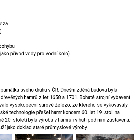
leza
)
 pohybu
 jako přívod vody pro vodní kolo)
ší památka svého druhu v ČR. Dnešní zděná budova byla
 dřevěných hamrů z let 1658 a 1701. Bohaté strojní vybavení
ovalo vysokopecní surové železo, ze kterého se vykovávaly
ské technologie přešel hamr koncem 60. let 19. stol. na
 20. století byla výroba v hamru i v huti pod ním zastavena.
ouží jako doklad staré průmyslové výroby.