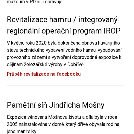
muzeum v Plzni ji spravuje.
Revitalizace hamru / integrovaný
regionální operační program IROP
V květnu roku 2020 byla dokončena obnova havarijního
stavu technického vybavení vodního hamru, vybudování
provozního zázemí a vytvoření doprovodné expozice k
dějinám železářské výroby v Dobřívě.
Průběh revitalizace na facebooku
Pamětní síň Jindřicha Mošny
Expozice věnovaná Mošnovu životu a dílu byla v roce
2005 nainstalována v domě, který dříve obývala rodina
jeho manželky.