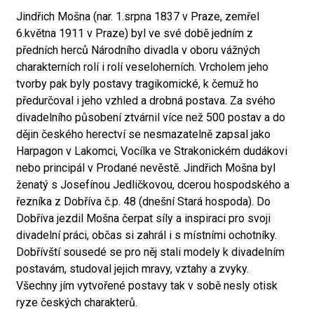
Jindřich Mošna (nar. 1.srpna 1837 v Praze, zemřel
6.května 1911 v Praze) byl ve své době jedním z
předních herců Národního divadla v oboru vážných
charakterních rolí i rolí veseloherních. Vrcholem jeho
tvorby pak byly postavy tragikomické, k čemuž ho
předurčoval i jeho vzhled a drobná postava. Za svého
divadelního působení ztvárnil více než 500 postav a do
dějin českého herectví se nesmazatelně zapsal jako
Harpagon v Lakomci, Vocílka ve Strakonickém dudákovi
nebo principál v Prodané nevěstě. Jindřich Mošna byl
ženatý s Josefínou Jedličkovou, dcerou hospodského a
řezníka z Dobříva č.p. 48 (dnešní Stará hospoda). Do
Dobříva jezdil Mošna čerpat síly a inspiraci pro svoji
divadelní práci, občas si zahrál i s místními ochotníky.
Dobřívští sousedé se pro něj stali modely k divadelním
postavám, studoval jejich mravy, vztahy a zvyky.
Všechny jím vytvořené postavy tak v sobě nesly otisk
ryze českých charakterů.