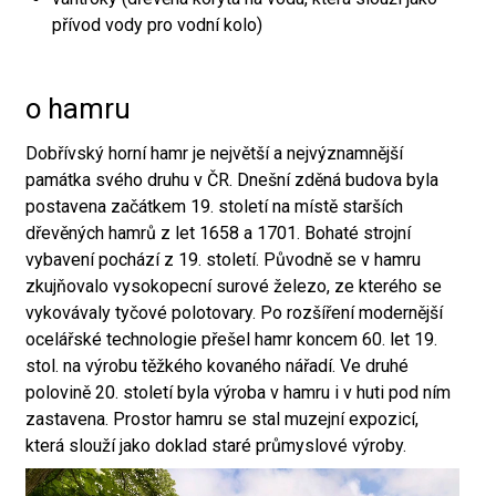
přívod vody pro vodní kolo)
o hamru
Dobřívský horní hamr je největší a nejvýznamnější
památka svého druhu v ČR. Dnešní zděná budova byla
postavena začátkem 19. století na místě starších
dřevěných hamrů z let 1658 a 1701. Bohaté strojní
vybavení pochází z 19. století. Původně se v hamru
zkujňovalo vysokopecní surové železo, ze kterého se
vykovávaly tyčové polotovary. Po rozšíření modernější
ocelářské technologie přešel hamr koncem 60. let 19.
stol. na výrobu těžkého kovaného nářadí. Ve druhé
polovině 20. století byla výroba v hamru i v huti pod ním
zastavena. Prostor hamru se stal muzejní expozicí,
která slouží jako doklad staré průmyslové výroby.