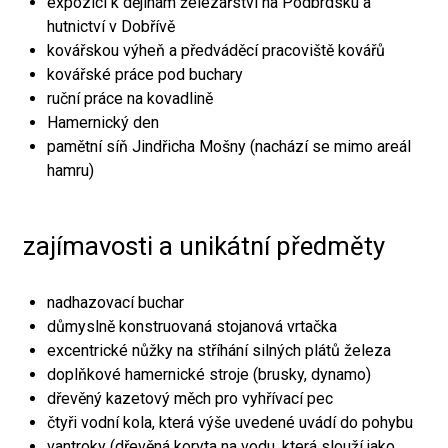
expozici k dějinám železářství na Podbrdsku a
hutnictví v Dobřívě
kovářskou výheň a předváděcí pracoviště kovářů
kovářské práce pod buchary
ruční práce na kovadlině
Hamernický den
pamětní síň Jindřicha Mošny (nachází se mimo areál
hamru)
zajímavosti a unikátní předměty
nadhazovací buchar
důmyslně konstruovaná stojanová vrtačka
excentrické nůžky na stříhání silných plátů železa
doplňkové hamernické stroje (brusky, dynamo)
dřevěný kazetový měch pro vyhřívací pec
čtyři vodní kola, která výše uvedené uvádí do pohybu
vantroky (dřevěná koryta na vodu, která slouží jako