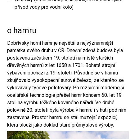
přívod vody pro vodní kolo)
o hamru
Dobřívský horní hamr je největší a nejvýznamnější
památka svého druhu v ČR. Dnešní zděná budova byla
postavena začátkem 19. století na místě starších
dřevěných hamrů z let 1658 a 1701. Bohaté strojní
vybavení pochází z 19. století. Původně se v hamru
zkujňovalo vysokopecní surové železo, ze kterého se
vykovávaly tyčové polotovary. Po rozšíření modernější
ocelářské technologie přešel hamr koncem 60. let 19.
stol. na výrobu těžkého kovaného nářadí. Ve druhé
polovině 20. století byla výroba v hamru i v huti pod ním
zastavena. Prostor hamru se stal muzejní expozicí,
která slouží jako doklad staré průmyslové výroby.