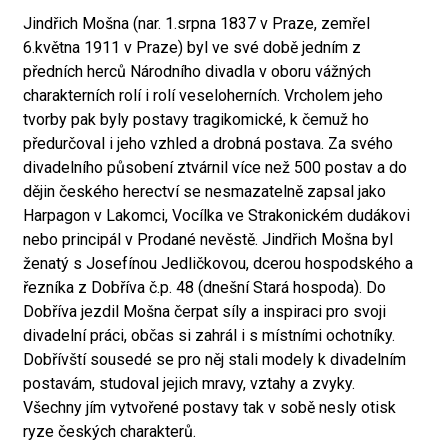
Jindřich Mošna (nar. 1.srpna 1837 v Praze, zemřel
6.května 1911 v Praze) byl ve své době jedním z
předních herců Národního divadla v oboru vážných
charakterních rolí i rolí veseloherních. Vrcholem jeho
tvorby pak byly postavy tragikomické, k čemuž ho
předurčoval i jeho vzhled a drobná postava. Za svého
divadelního působení ztvárnil více než 500 postav a do
dějin českého herectví se nesmazatelně zapsal jako
Harpagon v Lakomci, Vocílka ve Strakonickém dudákovi
nebo principál v Prodané nevěstě. Jindřich Mošna byl
ženatý s Josefínou Jedličkovou, dcerou hospodského a
řezníka z Dobříva č.p. 48 (dnešní Stará hospoda). Do
Dobříva jezdil Mošna čerpat síly a inspiraci pro svoji
divadelní práci, občas si zahrál i s místními ochotníky.
Dobřívští sousedé se pro něj stali modely k divadelním
postavám, studoval jejich mravy, vztahy a zvyky.
Všechny jím vytvořené postavy tak v sobě nesly otisk
ryze českých charakterů.