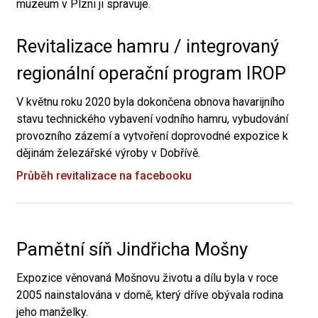
muzeum v Plzni ji spravuje.
Revitalizace hamru / integrovaný
regionální operační program IROP
V květnu roku 2020 byla dokončena obnova havarijního
stavu technického vybavení vodního hamru, vybudování
provozního zázemí a vytvoření doprovodné expozice k
dějinám železářské výroby v Dobřívě.
Průběh revitalizace na facebooku
Pamětní síň Jindřicha Mošny
Expozice věnovaná Mošnovu životu a dílu byla v roce
2005 nainstalována v domě, který dříve obývala rodina
jeho manželky.