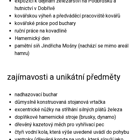
expozici k dějinám železářství na Podbrdsku a
hutnictví v Dobřívě
kovářskou výheň a předváděcí pracoviště kovářů
kovářské práce pod buchary
ruční práce na kovadlině
Hamernický den
pamětní síň Jindřicha Mošny (nachází se mimo areál
hamru)
zajímavosti a unikátní předměty
nadhazovací buchar
důmyslně konstruovaná stojanová vrtačka
excentrické nůžky na stříhání silných plátů železa
doplňkové hamernické stroje (brusky, dynamo)
dřevěný kazetový měch pro vyhřívací pec
čtyři vodní kola, která výše uvedené uvádí do pohybu
vantroky (dřevěná koryta na vodu, která slouží jako