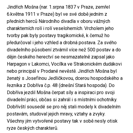
Jindřich Mošna (nar. 1.srpna 1837 v Praze, zemřel
6.května 1911 v Praze) byl ve své době jedním z
předních herců Národního divadla v oboru vážných
charakterních rolí i rolí veseloherních. Vrcholem jeho
tvorby pak byly postavy tragikomické, k čemuž ho
předurčoval i jeho vzhled a drobná postava. Za svého
divadelního působení ztvárnil více než 500 postav a do
dějin českého herectví se nesmazatelně zapsal jako
Harpagon v Lakomci, Vocílka ve Strakonickém dudákovi
nebo principál v Prodané nevěstě. Jindřich Mošna byl
ženatý s Josefínou Jedličkovou, dcerou hospodského a
řezníka z Dobříva č.p. 48 (dnešní Stará hospoda). Do
Dobříva jezdil Mošna čerpat síly a inspiraci pro svoji
divadelní práci, občas si zahrál i s místními ochotníky.
Dobřívští sousedé se pro něj stali modely k divadelním
postavám, studoval jejich mravy, vztahy a zvyky.
Všechny jím vytvořené postavy tak v sobě nesly otisk
ryze českých charakterů.