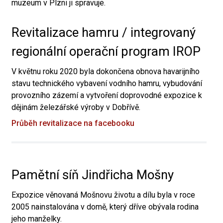
muzeum v Plzni ji spravuje.
Revitalizace hamru / integrovaný
regionální operační program IROP
V květnu roku 2020 byla dokončena obnova havarijního
stavu technického vybavení vodního hamru, vybudování
provozního zázemí a vytvoření doprovodné expozice k
dějinám železářské výroby v Dobřívě.
Průběh revitalizace na facebooku
Pamětní síň Jindřicha Mošny
Expozice věnovaná Mošnovu životu a dílu byla v roce
2005 nainstalována v domě, který dříve obývala rodina
jeho manželky.