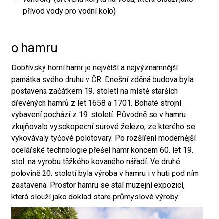
přívod vody pro vodní kolo)
o hamru
Dobřívský horní hamr je největší a nejvýznamnější
památka svého druhu v ČR. Dnešní zděná budova byla
postavena začátkem 19. století na místě starších
dřevěných hamrů z let 1658 a 1701. Bohaté strojní
vybavení pochází z 19. století. Původně se v hamru
zkujňovalo vysokopecní surové železo, ze kterého se
vykovávaly tyčové polotovary. Po rozšíření modernější
ocelářské technologie přešel hamr koncem 60. let 19.
stol. na výrobu těžkého kovaného nářadí. Ve druhé
polovině 20. století byla výroba v hamru i v huti pod ním
zastavena. Prostor hamru se stal muzejní expozicí,
která slouží jako doklad staré průmyslové výroby.