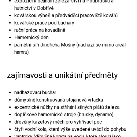
expozici k dějinám železářství na Podbrdsku a
hutnictví v Dobřívě
kovářskou výheň a předváděcí pracoviště kovářů
kovářské práce pod buchary
ruční práce na kovadlině
Hamernický den
pamětní síň Jindřicha Mošny (nachází se mimo areál
hamru)
zajímavosti a unikátní předměty
nadhazovací buchar
důmyslně konstruovaná stojanová vrtačka
excentrické nůžky na stříhání silných plátů železa
doplňkové hamernické stroje (brusky, dynamo)
dřevěný kazetový měch pro vyhřívací pec
čtyři vodní kola, která výše uvedené uvádí do pohybu
vantroky (dřevěná koryta na vodu, která slouží jako