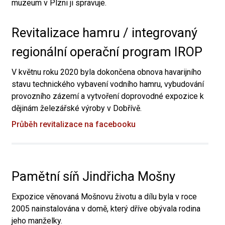
muzeum v Plzni ji spravuje.
Revitalizace hamru / integrovaný
regionální operační program IROP
V květnu roku 2020 byla dokončena obnova havarijního
stavu technického vybavení vodního hamru, vybudování
provozního zázemí a vytvoření doprovodné expozice k
dějinám železářské výroby v Dobřívě.
Průběh revitalizace na facebooku
Pamětní síň Jindřicha Mošny
Expozice věnovaná Mošnovu životu a dílu byla v roce
2005 nainstalována v domě, který dříve obývala rodina
jeho manželky.