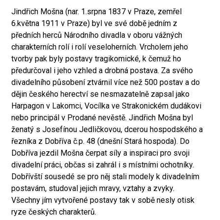
Jindřich Mošna (nar. 1.srpna 1837 v Praze, zemřel
6.května 1911 v Praze) byl ve své době jedním z
předních herců Národního divadla v oboru vážných
charakterních rolí i rolí veseloherních. Vrcholem jeho
tvorby pak byly postavy tragikomické, k čemuž ho
předurčoval i jeho vzhled a drobná postava. Za svého
divadelního působení ztvárnil více než 500 postav a do
dějin českého herectví se nesmazatelně zapsal jako
Harpagon v Lakomci, Vocílka ve Strakonickém dudákovi
nebo principál v Prodané nevěstě. Jindřich Mošna byl
ženatý s Josefínou Jedličkovou, dcerou hospodského a
řezníka z Dobříva č.p. 48 (dnešní Stará hospoda). Do
Dobříva jezdil Mošna čerpat síly a inspiraci pro svoji
divadelní práci, občas si zahrál i s místními ochotníky.
Dobřívští sousedé se pro něj stali modely k divadelním
postavám, studoval jejich mravy, vztahy a zvyky.
Všechny jím vytvořené postavy tak v sobě nesly otisk
ryze českých charakterů.