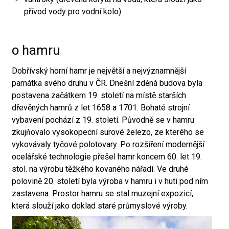
přívod vody pro vodní kolo)
o hamru
Dobřívský horní hamr je největší a nejvýznamnější
památka svého druhu v ČR. Dnešní zděná budova byla
postavena začátkem 19. století na místě starších
dřevěných hamrů z let 1658 a 1701. Bohaté strojní
vybavení pochází z 19. století. Původně se v hamru
zkujňovalo vysokopecní surové železo, ze kterého se
vykovávaly tyčové polotovary. Po rozšíření modernější
ocelářské technologie přešel hamr koncem 60. let 19.
stol. na výrobu těžkého kovaného nářadí. Ve druhé
polovině 20. století byla výroba v hamru i v huti pod ním
zastavena. Prostor hamru se stal muzejní expozicí,
která slouží jako doklad staré průmyslové výroby.