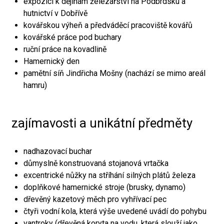
expozici k dějinám železářství na Podbrdsku a
hutnictví v Dobřívě
kovářskou výheň a předváděcí pracoviště kovářů
kovářské práce pod buchary
ruční práce na kovadlině
Hamernický den
pamětní síň Jindřicha Mošny (nachází se mimo areál
hamru)
zajímavosti a unikátní předměty
nadhazovací buchar
důmyslně konstruovaná stojanová vrtačka
excentrické nůžky na stříhání silných plátů železa
doplňkové hamernické stroje (brusky, dynamo)
dřevěný kazetový měch pro vyhřívací pec
čtyři vodní kola, která výše uvedené uvádí do pohybu
vantroky (dřevěná koryta na vodu, která slouží jako