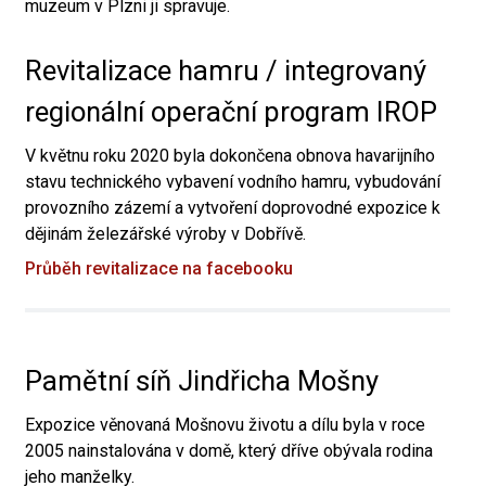
muzeum v Plzni ji spravuje.
Revitalizace hamru / integrovaný
regionální operační program IROP
V květnu roku 2020 byla dokončena obnova havarijního
stavu technického vybavení vodního hamru, vybudování
provozního zázemí a vytvoření doprovodné expozice k
dějinám železářské výroby v Dobřívě.
Průběh revitalizace na facebooku
Pamětní síň Jindřicha Mošny
Expozice věnovaná Mošnovu životu a dílu byla v roce
2005 nainstalována v domě, který dříve obývala rodina
jeho manželky.