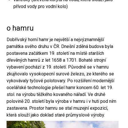
přívod vody pro vodní kolo)
o hamru
Dobřívský horní hamr je největší a nejvýznamnější
památka svého druhu v ČR. Dnešní zděná budova byla
postavena začátkem 19. století na místě starších
dřevěných hamrů z let 1658 a 1701. Bohaté strojní
vybavení pochází z 19. století. Původně se v hamru
zkujňovalo vysokopecní surové železo, ze kterého se
vykovávaly tyčové polotovary. Po rozšíření modernější
ocelářské technologie přešel hamr koncem 60. let 19.
stol. na výrobu těžkého kovaného nářadí. Ve druhé
polovině 20. století byla výroba v hamru i v huti pod ním
zastavena. Prostor hamru se stal muzejní expozicí,
která slouží jako doklad staré průmyslové výroby.