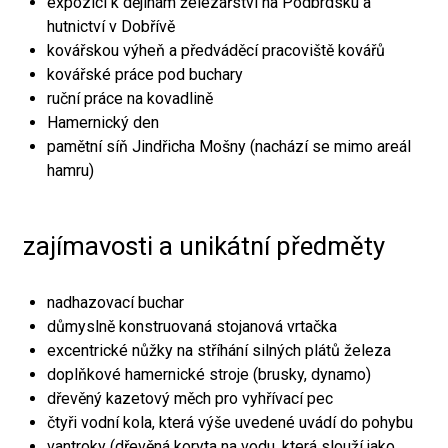
expozici k dějinám železářství na Podbrdsku a
hutnictví v Dobřívě
kovářskou výheň a předváděcí pracoviště kovářů
kovářské práce pod buchary
ruční práce na kovadlině
Hamernický den
pamětní síň Jindřicha Mošny (nachází se mimo areál
hamru)
zajímavosti a unikátní předměty
nadhazovací buchar
důmyslně konstruovaná stojanová vrtačka
excentrické nůžky na stříhání silných plátů železa
doplňkové hamernické stroje (brusky, dynamo)
dřevěný kazetový měch pro vyhřívací pec
čtyři vodní kola, která výše uvedené uvádí do pohybu
vantroky (dřevěná koryta na vodu, která slouží jako