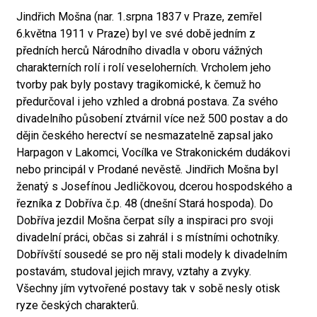
Jindřich Mošna (nar. 1.srpna 1837 v Praze, zemřel
6.května 1911 v Praze) byl ve své době jedním z
předních herců Národního divadla v oboru vážných
charakterních rolí i rolí veseloherních. Vrcholem jeho
tvorby pak byly postavy tragikomické, k čemuž ho
předurčoval i jeho vzhled a drobná postava. Za svého
divadelního působení ztvárnil více než 500 postav a do
dějin českého herectví se nesmazatelně zapsal jako
Harpagon v Lakomci, Vocílka ve Strakonickém dudákovi
nebo principál v Prodané nevěstě. Jindřich Mošna byl
ženatý s Josefínou Jedličkovou, dcerou hospodského a
řezníka z Dobříva č.p. 48 (dnešní Stará hospoda). Do
Dobříva jezdil Mošna čerpat síly a inspiraci pro svoji
divadelní práci, občas si zahrál i s místními ochotníky.
Dobřívští sousedé se pro něj stali modely k divadelním
postavám, studoval jejich mravy, vztahy a zvyky.
Všechny jím vytvořené postavy tak v sobě nesly otisk
ryze českých charakterů.