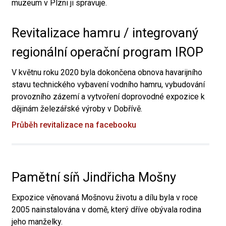
muzeum v Plzni ji spravuje.
Revitalizace hamru / integrovaný
regionální operační program IROP
V květnu roku 2020 byla dokončena obnova havarijního
stavu technického vybavení vodního hamru, vybudování
provozního zázemí a vytvoření doprovodné expozice k
dějinám železářské výroby v Dobřívě.
Průběh revitalizace na facebooku
Pamětní síň Jindřicha Mošny
Expozice věnovaná Mošnovu životu a dílu byla v roce
2005 nainstalována v domě, který dříve obývala rodina
jeho manželky.