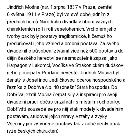
Jindřich Mošna (nar. 1.srpna 1837 v Praze, zemřel
6.května 1911 v Praze) byl ve své době jedním z
předních herců Národního divadla v oboru vážných
charakterních rolí i rolí veseloherních. Vrcholem jeho
tvorby pak byly postavy tragikomické, k čemuž ho
předurčoval i jeho vzhled a drobná postava. Za svého
divadelního působení ztvárnil více než 500 postav a do
dějin českého herectví se nesmazatelně zapsal jako
Harpagon v Lakomci, Vocílka ve Strakonickém dudákovi
nebo principál v Prodané nevěstě. Jindřich Mošna byl
ženatý s Josefínou Jedličkovou, dcerou hospodského a
řezníka z Dobříva č.p. 48 (dnešní Stará hospoda). Do
Dobříva jezdil Mošna čerpat síly a inspiraci pro svoji
divadelní práci, občas si zahrál i s místními ochotníky.
Dobřívští sousedé se pro něj stali modely k divadelním
postavám, studoval jejich mravy, vztahy a zvyky.
Všechny jím vytvořené postavy tak v sobě nesly otisk
ryze českých charakterů.