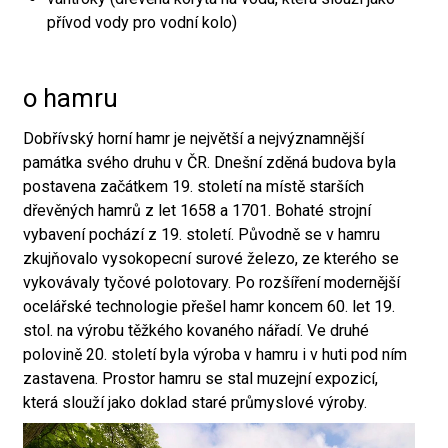
přívod vody pro vodní kolo)
o hamru
Dobřívský horní hamr je největší a nejvýznamnější
památka svého druhu v ČR. Dnešní zděná budova byla
postavena začátkem 19. století na místě starších
dřevěných hamrů z let 1658 a 1701. Bohaté strojní
vybavení pochází z 19. století. Původně se v hamru
zkujňovalo vysokopecní surové železo, ze kterého se
vykovávaly tyčové polotovary. Po rozšíření modernější
ocelářské technologie přešel hamr koncem 60. let 19.
stol. na výrobu těžkého kovaného nářadí. Ve druhé
polovině 20. století byla výroba v hamru i v huti pod ním
zastavena. Prostor hamru se stal muzejní expozicí,
která slouží jako doklad staré průmyslové výroby.