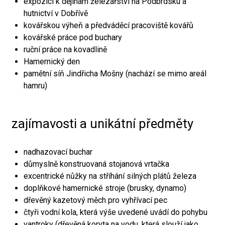
expozici k dějinám železářství na Podbrdsku a
hutnictví v Dobřívě
kovářskou výheň a předváděcí pracoviště kovářů
kovářské práce pod buchary
ruční práce na kovadlině
Hamernický den
pamětní síň Jindřicha Mošny (nachází se mimo areál
hamru)
zajímavosti a unikátní předměty
nadhazovací buchar
důmyslně konstruovaná stojanová vrtačka
excentrické nůžky na stříhání silných plátů železa
doplňkové hamernické stroje (brusky, dynamo)
dřevěný kazetový měch pro vyhřívací pec
čtyři vodní kola, která výše uvedené uvádí do pohybu
vantroky (dřevěná koryta na vodu, která slouží jako