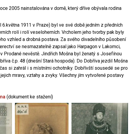
oce 2005 nainstalována v domě, který dříve obývala rodina
l 6.května 1911 v Praze) byl ve své době jedním z předních
ních rolí i rolí veseloherních. Vrcholem jeho tvorby pak byly
jeho vzhled a drobná postava. Za svého divadelního působení
 herectví se nesmazatelně zapsal jako Harpagon v Lakomci,
 v Prodané nevěstě. Jindřich Mošna byl ženatý s Josefínou
říva č.p. 48 (dnešní Stará hospoda). Do Dobříva jezdil Mošna
občas si zahrál i s místními ochotníky. Dobřívští sousedé se pro
 jejich mravy, vztahy a zvyky. Všechny jím vytvořené postavy
šna
(dokument ke stažení)