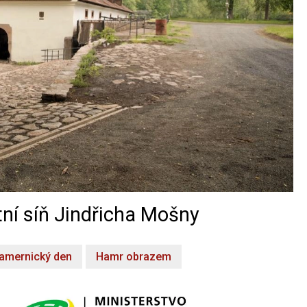
ní síň Jindřicha Mošny
amernický den
Hamr obrazem