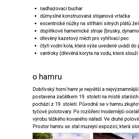
nadhazovací buchar
důmyslně konstruovaná stojanová vrtačka
excentrické nůžky na stříhání silných plátů že
doplňkové hamernické stroje (brusky, dynamo
dřevěný kazetový měch pro vyhřívací pec
čtyři vodní kola, která výše uvedené uvádí do
vantroky (dřevěná koryta na vodu, která slouží
o hamru
Dobřívský horní hamr je největší a nejvýznamněj
postavena začátkem 19. století na místě starších
pochází z 19. století. Původně se v hamru zkujň
tyčové polotovary. Po rozšíření modernější ocelář
výrobu těžkého kovaného nářadí. Ve druhé polovině
Prostor hamru se stal muzejní expozicí, která sl