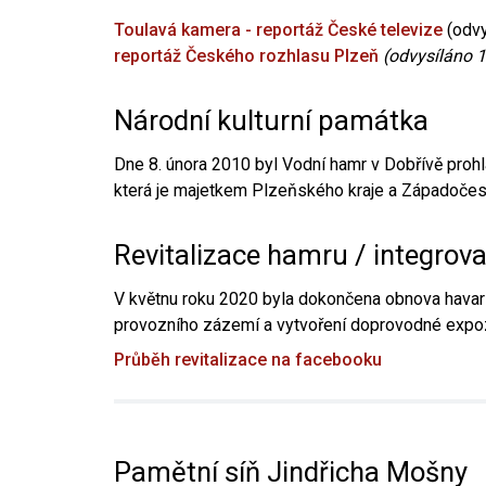
Toulavá kamera - reportáž České televize
(odvy
reportáž Českého rozhlasu Plzeň
(odvysíláno 1
Národní kulturní památka
Dne 8. února 2010 byl Vodní hamr v Dobřívě prohl
která je majetkem Plzeňského kraje a Západočesk
Revitalizace hamru / integrov
V květnu roku 2020 byla dokončena obnova havari
provozního zázemí a vytvoření doprovodné expoz
Průběh revitalizace na facebooku
Pamětní síň Jindřicha Mošny