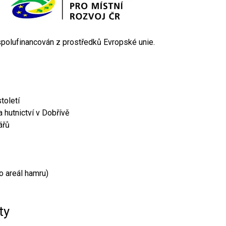
 spolufinancován z prostředků Evropské unie.
toletí
 hutnictví v Dobřívě
ářů
o areál hamru)
ty