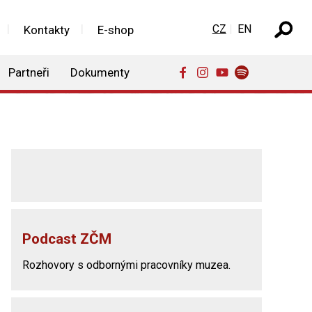
Zvolte jazyk
CZ
EN
Kontakty
E-shop
Partneři
Dokumenty
Podcast ZČM
Rozhovory s odbornými pracovníky muzea.