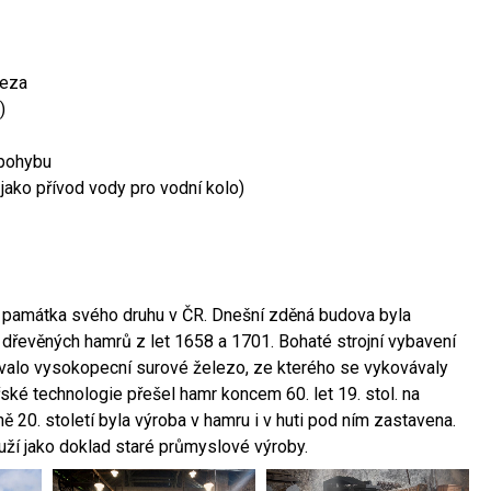
leza
)
 pohybu
 jako přívod vody pro vodní kolo)
ší památka svého druhu v ČR. Dnešní zděná budova byla
 dřevěných hamrů z let 1658 a 1701. Bohaté strojní vybavení
ovalo vysokopecní surové železo, ze kterého se vykovávaly
ské technologie přešel hamr koncem 60. let 19. stol. na
 20. století byla výroba v hamru i v huti pod ním zastavena.
ouží jako doklad staré průmyslové výroby.