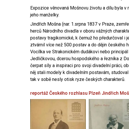
Expozice věnovaná Mošnovu životu a dílu byla v r
jeho manželky.
Jindřich Mošna (nar. 1.srpna 1837 v Praze, zemře
herců Národního divadla v oboru vážných charakter
postavy tragikomické, k čemuž ho předurčoval i 
ztvárnil více než 500 postav a do dějin českého
Vocílka ve Strakonickém dudákovi nebo principál
Jedličkovou, dcerou hospodského a řezníka z Dob
čerpat síly a inspiraci pro svoji divadelní práci, 
něj stali modely k divadelním postavám, studoval
tak v sobě nesly otisk ryze českých charakterů.
reportáž Českého rozhlasu Plzeň
Jindřich Mo