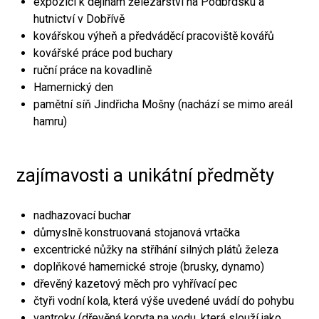
expozici k dějinám železářství na Podbrdsku a
hutnictví v Dobřívě
kovářskou výheň a předváděcí pracoviště kovářů
kovářské práce pod buchary
ruční práce na kovadlině
Hamernický den
pamětní síň Jindřicha Mošny (nachází se mimo areál
hamru)
zajímavosti a unikátní předměty
nadhazovací buchar
důmyslně konstruovaná stojanová vrtačka
excentrické nůžky na stříhání silných plátů železa
doplňkové hamernické stroje (brusky, dynamo)
dřevěný kazetový měch pro vyhřívací pec
čtyři vodní kola, která výše uvedené uvádí do pohybu
vantroky (dřevěná koryta na vodu, která slouží jako