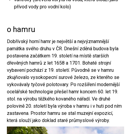
přívod vody pro vodní kolo)
o hamru
Dobřívský horní hamr je největší a nejvýznamnější
památka svého druhu v ČR. Dnešní zděná budova byla
postavena začátkem 19. století na místě starších
dřevěných hamrů z let 1658 a 1701. Bohaté strojní
vybavení pochází z 19. století. Původně se v hamru
zkujňovalo vysokopecní surové železo, ze kterého se
vykovávaly tyčové polotovary. Po rozšíření modernější
ocelářské technologie přešel hamr koncem 60. let 19.
stol. na výrobu těžkého kovaného nářadí. Ve druhé
polovině 20. století byla výroba v hamru i v huti pod ním
zastavena. Prostor hamru se stal muzejní expozicí,
která slouží jako doklad staré průmyslové výroby.