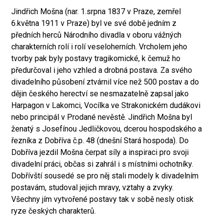
Jindřich Mošna (nar. 1.srpna 1837 v Praze, zemřel
6.května 1911 v Praze) byl ve své době jedním z
předních herců Národního divadla v oboru vážných
charakterních rolí i rolí veseloherních. Vrcholem jeho
tvorby pak byly postavy tragikomické, k čemuž ho
předurčoval i jeho vzhled a drobná postava. Za svého
divadelního působení ztvárnil více než 500 postav a do
dějin českého herectví se nesmazatelně zapsal jako
Harpagon v Lakomci, Vocílka ve Strakonickém dudákovi
nebo principál v Prodané nevěstě. Jindřich Mošna byl
ženatý s Josefínou Jedličkovou, dcerou hospodského a
řezníka z Dobříva č.p. 48 (dnešní Stará hospoda). Do
Dobříva jezdil Mošna čerpat síly a inspiraci pro svoji
divadelní práci, občas si zahrál i s místními ochotníky.
Dobřívští sousedé se pro něj stali modely k divadelním
postavám, studoval jejich mravy, vztahy a zvyky.
Všechny jím vytvořené postavy tak v sobě nesly otisk
ryze českých charakterů.