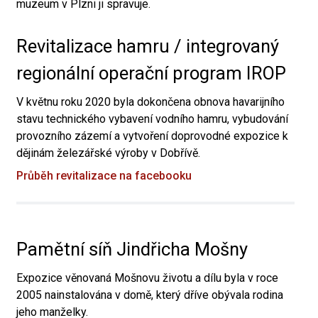
muzeum v Plzni ji spravuje.
Revitalizace hamru / integrovaný
regionální operační program IROP
V květnu roku 2020 byla dokončena obnova havarijního
stavu technického vybavení vodního hamru, vybudování
provozního zázemí a vytvoření doprovodné expozice k
dějinám železářské výroby v Dobřívě.
Průběh revitalizace na facebooku
Pamětní síň Jindřicha Mošny
Expozice věnovaná Mošnovu životu a dílu byla v roce
2005 nainstalována v domě, který dříve obývala rodina
jeho manželky.