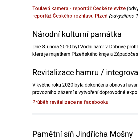
Toulavá kamera - reportáž České televize
(odvy
reportáž Českého rozhlasu Plzeň
(odvysíláno 1
Národní kulturní památka
Dne 8. února 2010 byl Vodní hamr v Dobřívě prohl
která je majetkem Plzeňského kraje a Západočesk
Revitalizace hamru / integrov
V květnu roku 2020 byla dokončena obnova havari
provozního zázemí a vytvoření doprovodné expoz
Průběh revitalizace na facebooku
Pamětní síň Jindřicha Mošny