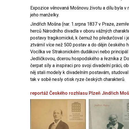
Expozice věnovaná Mošnovu životu a dílu byla v r
jeho manželky.
Jindřich Mošna (nar. 1.srpna 1837 v Praze, zemře
herců Národního divadla v oboru vážných charakter
postavy tragikomické, k čemuž ho předurčoval i 
ztvárnil více než 500 postav a do dějin českého
Vocílka ve Strakonickém dudákovi nebo principál
Jedličkovou, dcerou hospodského a řezníka z Dob
čerpat síly a inspiraci pro svoji divadelní práci, 
něj stali modely k divadelním postavám, studoval
tak v sobě nesly otisk ryze českých charakterů.
reportáž Českého rozhlasu Plzeň
Jindřich Mo