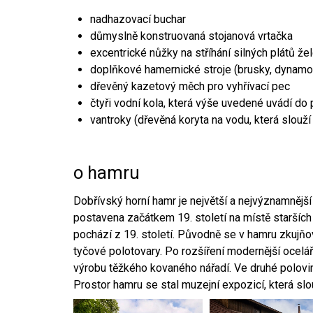
nadhazovací buchar
důmyslně konstruovaná stojanová vrtačka
excentrické nůžky na stříhání silných plátů že
doplňkové hamernické stroje (brusky, dynamo
dřevěný kazetový měch pro vyhřívací pec
čtyři vodní kola, která výše uvedené uvádí do
vantroky (dřevěná koryta na vodu, která slouží
o hamru
Dobřívský horní hamr je největší a nejvýznamněj
postavena začátkem 19. století na místě starších
pochází z 19. století. Původně se v hamru zkujň
tyčové polotovary. Po rozšíření modernější ocelář
výrobu těžkého kovaného nářadí. Ve druhé polovině
Prostor hamru se stal muzejní expozicí, která sl