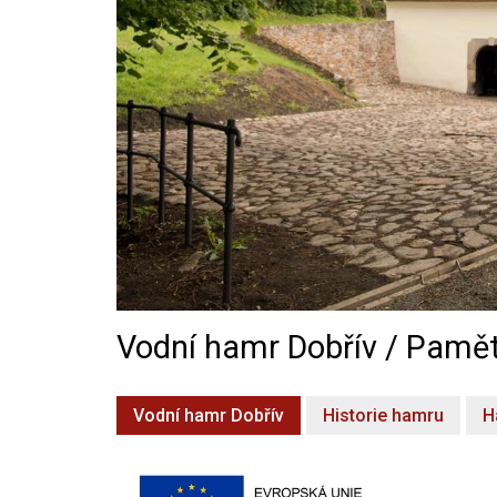
Vodní hamr Dobřív / Pamět
Vodní hamr Dobřív
Historie hamru
H