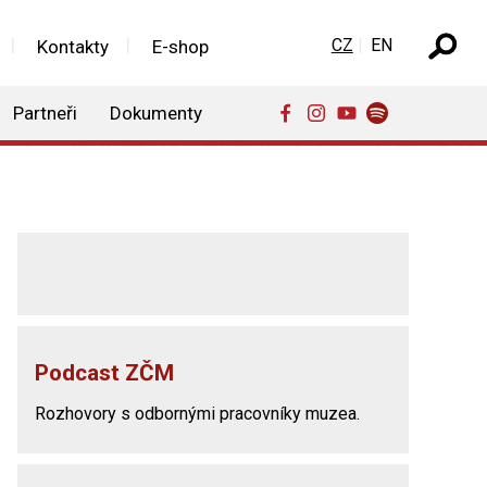
Zvolte jazyk
CZ
EN
Kontakty
E-shop
Partneři
Dokumenty
Podcast ZČM
Rozhovory s odbornými pracovníky muzea.