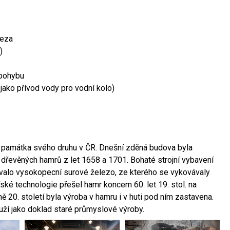
leza
)
 pohybu
 jako přívod vody pro vodní kolo)
ší památka svého druhu v ČR. Dnešní zděná budova byla
 dřevěných hamrů z let 1658 a 1701. Bohaté strojní vybavení
ovalo vysokopecní surové železo, ze kterého se vykovávaly
ské technologie přešel hamr koncem 60. let 19. stol. na
 20. století byla výroba v hamru i v huti pod ním zastavena.
ouží jako doklad staré průmyslové výroby.