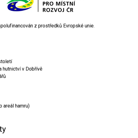
 spolufinancován z prostředků Evropské unie.
toletí
 hutnictví v Dobřívě
ářů
o areál hamru)
ty