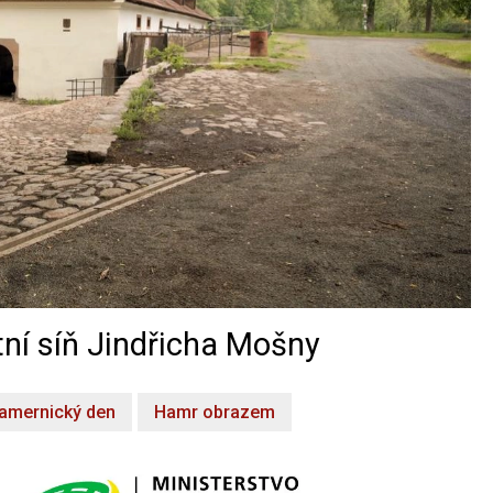
ní síň Jindřicha Mošny
amernický den
Hamr obrazem