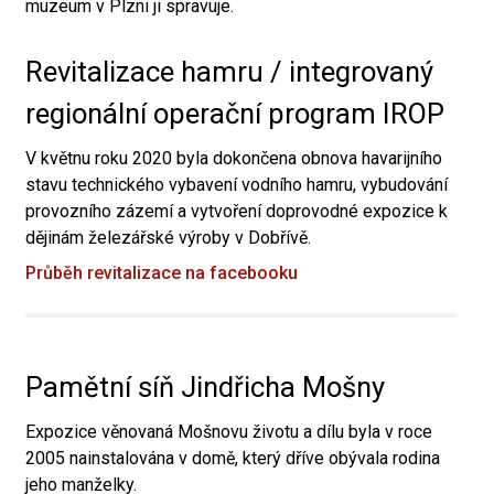
muzeum v Plzni ji spravuje.
Revitalizace hamru / integrovaný
regionální operační program IROP
V květnu roku 2020 byla dokončena obnova havarijního
stavu technického vybavení vodního hamru, vybudování
provozního zázemí a vytvoření doprovodné expozice k
dějinám železářské výroby v Dobřívě.
Průběh revitalizace na facebooku
Pamětní síň Jindřicha Mošny
Expozice věnovaná Mošnovu životu a dílu byla v roce
2005 nainstalována v domě, který dříve obývala rodina
jeho manželky.