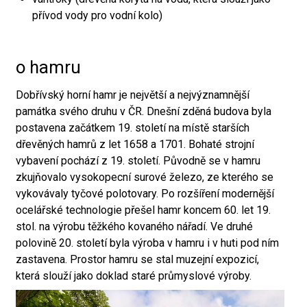
přívod vody pro vodní kolo)
o hamru
Dobřívský horní hamr je největší a nejvýznamnější
památka svého druhu v ČR. Dnešní zděná budova byla
postavena začátkem 19. století na místě starších
dřevěných hamrů z let 1658 a 1701. Bohaté strojní
vybavení pochází z 19. století. Původně se v hamru
zkujňovalo vysokopecní surové železo, ze kterého se
vykovávaly tyčové polotovary. Po rozšíření modernější
ocelářské technologie přešel hamr koncem 60. let 19.
stol. na výrobu těžkého kovaného nářadí. Ve druhé
polovině 20. století byla výroba v hamru i v huti pod ním
zastavena. Prostor hamru se stal muzejní expozicí,
která slouží jako doklad staré průmyslové výroby.