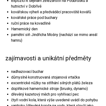
expozici k dějinám železářství na Podbrdsku a
hutnictví v Dobřívě
kovářskou výheň a předváděcí pracoviště kovářů
kovářské práce pod buchary
ruční práce na kovadlině
Hamernický den
pamětní síň Jindřicha Mošny (nachází se mimo areál
hamru)
zajímavosti a unikátní předměty
nadhazovací buchar
důmyslně konstruovaná stojanová vrtačka
excentrické nůžky na stříhání silných plátů železa
doplňkové hamernické stroje (brusky, dynamo)
dřevěný kazetový měch pro vyhřívací pec
čtyři vodní kola, která výše uvedené uvádí do pohybu
vantroky (dřevěná koryta na vodu, která slouží jako