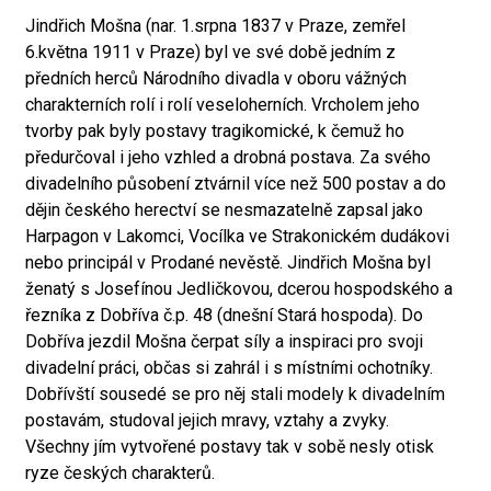
Jindřich Mošna (nar. 1.srpna 1837 v Praze, zemřel
6.května 1911 v Praze) byl ve své době jedním z
předních herců Národního divadla v oboru vážných
charakterních rolí i rolí veseloherních. Vrcholem jeho
tvorby pak byly postavy tragikomické, k čemuž ho
předurčoval i jeho vzhled a drobná postava. Za svého
divadelního působení ztvárnil více než 500 postav a do
dějin českého herectví se nesmazatelně zapsal jako
Harpagon v Lakomci, Vocílka ve Strakonickém dudákovi
nebo principál v Prodané nevěstě. Jindřich Mošna byl
ženatý s Josefínou Jedličkovou, dcerou hospodského a
řezníka z Dobříva č.p. 48 (dnešní Stará hospoda). Do
Dobříva jezdil Mošna čerpat síly a inspiraci pro svoji
divadelní práci, občas si zahrál i s místními ochotníky.
Dobřívští sousedé se pro něj stali modely k divadelním
postavám, studoval jejich mravy, vztahy a zvyky.
Všechny jím vytvořené postavy tak v sobě nesly otisk
ryze českých charakterů.