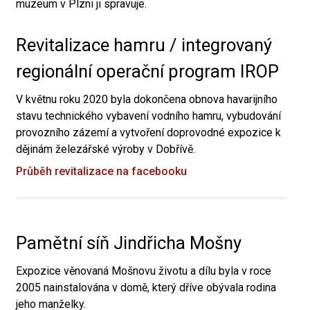
muzeum v Plzni ji spravuje.
Revitalizace hamru / integrovaný
regionální operační program IROP
V květnu roku 2020 byla dokončena obnova havarijního
stavu technického vybavení vodního hamru, vybudování
provozního zázemí a vytvoření doprovodné expozice k
dějinám železářské výroby v Dobřívě.
Průběh revitalizace na facebooku
Pamětní síň Jindřicha Mošny
Expozice věnovaná Mošnovu životu a dílu byla v roce
2005 nainstalována v domě, který dříve obývala rodina
jeho manželky.