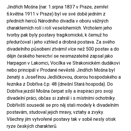
Jindřich Mošna (nar. 1.srpna 1837 v Praze, zemřel
6.května 1911 v Praze) byl ve své době jedním z
předních herců Národního divadla v oboru vážných
charakterních rolí i rolí veseloherních. Vrcholem jeho
tvorby pak byly postavy tragikomické, k čemuž ho
předurčoval i jeho vzhled a drobná postava. Za svého
divadelního působení ztvárnil více než 500 postav a do
dějin českého herectví se nesmazatelně zapsal jako
Harpagon v Lakomci, Vocílka ve Strakonickém dudákovi
nebo principál v Prodané nevěstě. Jindřich Mošna byl
ženatý s Josefínou Jedličkovou, dcerou hospodského a
řezníka z Dobříva č.p. 48 (dnešní Stará hospoda). Do
Dobříva jezdil Mošna čerpat síly a inspiraci pro svoji
divadelní práci, občas si zahrál i s místními ochotníky.
Dobřívští sousedé se pro něj stali modely k divadelním
postavám, studoval jejich mravy, vztahy a zvyky.
Všechny jím vytvořené postavy tak v sobě nesly otisk
ryze českých charakterů.