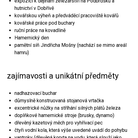
expozici k dějinám železářství na Podbrdsku a
hutnictví v Dobřívě
kovářskou výheň a předváděcí pracoviště kovářů
kovářské práce pod buchary
ruční práce na kovadlině
Hamernický den
pamětní síň Jindřicha Mošny (nachází se mimo areál
hamru)
zajímavosti a unikátní předměty
nadhazovací buchar
důmyslně konstruovaná stojanová vrtačka
excentrické nůžky na stříhání silných plátů železa
doplňkové hamernické stroje (brusky, dynamo)
dřevěný kazetový měch pro vyhřívací pec
čtyři vodní kola, která výše uvedené uvádí do pohybu
vantroky (dřevěná koryta na vodu, která slouží jako