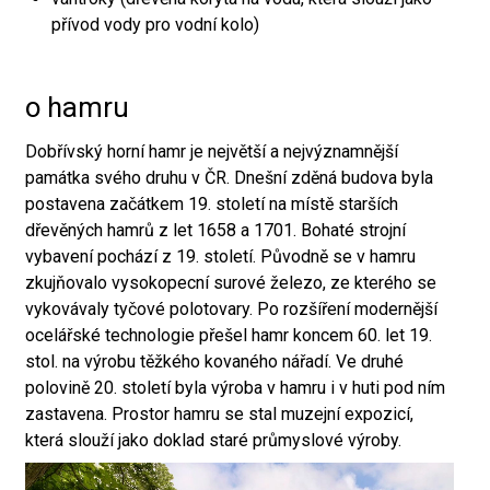
přívod vody pro vodní kolo)
o hamru
Dobřívský horní hamr je největší a nejvýznamnější
památka svého druhu v ČR. Dnešní zděná budova byla
postavena začátkem 19. století na místě starších
dřevěných hamrů z let 1658 a 1701. Bohaté strojní
vybavení pochází z 19. století. Původně se v hamru
zkujňovalo vysokopecní surové železo, ze kterého se
vykovávaly tyčové polotovary. Po rozšíření modernější
ocelářské technologie přešel hamr koncem 60. let 19.
stol. na výrobu těžkého kovaného nářadí. Ve druhé
polovině 20. století byla výroba v hamru i v huti pod ním
zastavena. Prostor hamru se stal muzejní expozicí,
která slouží jako doklad staré průmyslové výroby.