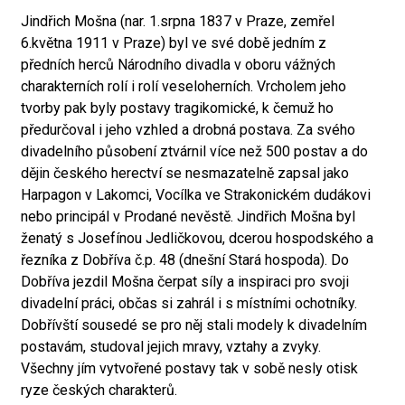
Jindřich Mošna (nar. 1.srpna 1837 v Praze, zemřel
6.května 1911 v Praze) byl ve své době jedním z
předních herců Národního divadla v oboru vážných
charakterních rolí i rolí veseloherních. Vrcholem jeho
tvorby pak byly postavy tragikomické, k čemuž ho
předurčoval i jeho vzhled a drobná postava. Za svého
divadelního působení ztvárnil více než 500 postav a do
dějin českého herectví se nesmazatelně zapsal jako
Harpagon v Lakomci, Vocílka ve Strakonickém dudákovi
nebo principál v Prodané nevěstě. Jindřich Mošna byl
ženatý s Josefínou Jedličkovou, dcerou hospodského a
řezníka z Dobříva č.p. 48 (dnešní Stará hospoda). Do
Dobříva jezdil Mošna čerpat síly a inspiraci pro svoji
divadelní práci, občas si zahrál i s místními ochotníky.
Dobřívští sousedé se pro něj stali modely k divadelním
postavám, studoval jejich mravy, vztahy a zvyky.
Všechny jím vytvořené postavy tak v sobě nesly otisk
ryze českých charakterů.