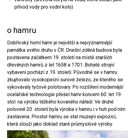
přívod vody pro vodní kolo)
o hamru
Dobřívský horní hamr je největší a nejvýznamnější
památka svého druhu v ČR. Dnešní zděná budova byla
postavena začátkem 19. století na místě starších
dřevěných hamrů z let 1658 a 1701. Bohaté strojní
vybavení pochází z 19. století. Původně se v hamru
zkujňovalo vysokopecní surové železo, ze kterého se
vykovávaly tyčové polotovary. Po rozšíření modernější
ocelářské technologie přešel hamr koncem 60. let 19.
stol. na výrobu těžkého kovaného nářadí. Ve druhé
polovině 20. století byla výroba v hamru i v huti pod ním
zastavena. Prostor hamru se stal muzejní expozicí,
která slouží jako doklad staré průmyslové výroby.