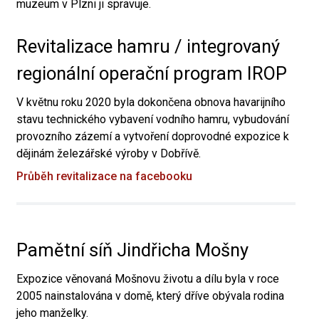
muzeum v Plzni ji spravuje.
Revitalizace hamru / integrovaný
regionální operační program IROP
V květnu roku 2020 byla dokončena obnova havarijního
stavu technického vybavení vodního hamru, vybudování
provozního zázemí a vytvoření doprovodné expozice k
dějinám železářské výroby v Dobřívě.
Průběh revitalizace na facebooku
Pamětní síň Jindřicha Mošny
Expozice věnovaná Mošnovu životu a dílu byla v roce
2005 nainstalována v domě, který dříve obývala rodina
jeho manželky.