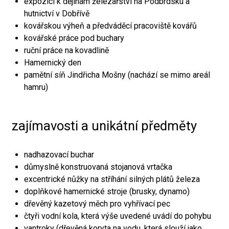
expozici k dějinám železářství na Podbrdsku a
hutnictví v Dobřívě
kovářskou výheň a předváděcí pracoviště kovářů
kovářské práce pod buchary
ruční práce na kovadlině
Hamernický den
pamětní síň Jindřicha Mošny (nachází se mimo areál
hamru)
zajímavosti a unikátní předměty
nadhazovací buchar
důmyslně konstruovaná stojanová vrtačka
excentrické nůžky na stříhání silných plátů železa
doplňkové hamernické stroje (brusky, dynamo)
dřevěný kazetový měch pro vyhřívací pec
čtyři vodní kola, která výše uvedené uvádí do pohybu
vantroky (dřevěná koryta na vodu, která slouží jako