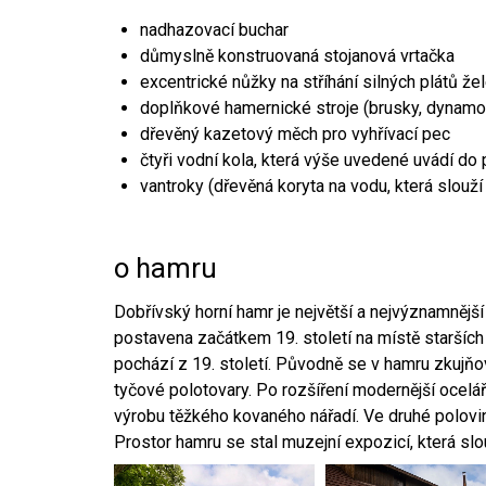
nadhazovací buchar
důmyslně konstruovaná stojanová vrtačka
excentrické nůžky na stříhání silných plátů že
doplňkové hamernické stroje (brusky, dynamo
dřevěný kazetový měch pro vyhřívací pec
čtyři vodní kola, která výše uvedené uvádí do
vantroky (dřevěná koryta na vodu, která slouží
o hamru
Dobřívský horní hamr je největší a nejvýznamněj
postavena začátkem 19. století na místě starších
pochází z 19. století. Původně se v hamru zkujň
tyčové polotovary. Po rozšíření modernější ocelář
výrobu těžkého kovaného nářadí. Ve druhé polovině
Prostor hamru se stal muzejní expozicí, která sl