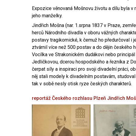
Expozice věnovaná Mošnovu životu a dílu byla v r
jeho manželky.
Jindřich Mošna (nar. 1.srpna 1837 v Praze, zemře
herců Národního divadla v oboru vážných charakter
postavy tragikomické, k čemuž ho předurčoval i 
ztvárnil více než 500 postav a do dějin českého
Vocílka ve Strakonickém dudákovi nebo principál
Jedličkovou, dcerou hospodského a řezníka z Dob
čerpat síly a inspiraci pro svoji divadelní práci, 
něj stali modely k divadelním postavám, studoval
tak v sobě nesly otisk ryze českých charakterů.
reportáž Českého rozhlasu Plzeň
Jindřich Mo