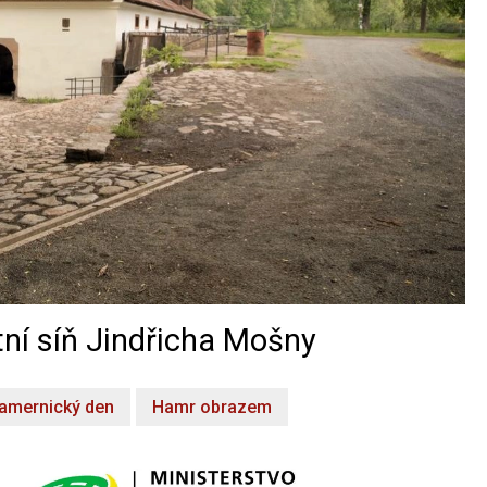
ní síň Jindřicha Mošny
amernický den
Hamr obrazem