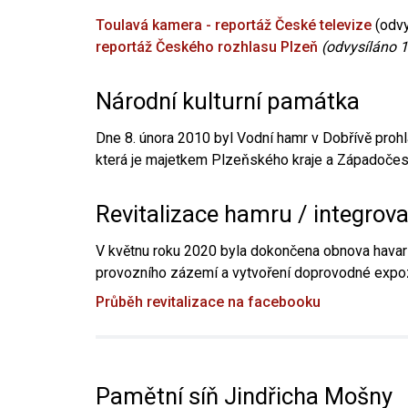
Toulavá kamera - reportáž České televize
(odvy
reportáž Českého rozhlasu Plzeň
(odvysíláno 1
Národní kulturní památka
Dne 8. února 2010 byl Vodní hamr v Dobřívě prohl
která je majetkem Plzeňského kraje a Západočesk
Revitalizace hamru / integrov
V květnu roku 2020 byla dokončena obnova havari
provozního zázemí a vytvoření doprovodné expoz
Průběh revitalizace na facebooku
Pamětní síň Jindřicha Mošny