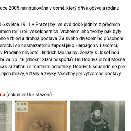
oce 2005 nainstalována v domě, který dříve obývala rodina
l 6.května 1911 v Praze) byl ve své době jedním z předních
ních rolí i rolí veseloherních. Vrcholem jeho tvorby pak byly
jeho vzhled a drobná postava. Za svého divadelního působení
 herectví se nesmazatelně zapsal jako Harpagon v Lakomci,
 v Prodané nevěstě. Jindřich Mošna byl ženatý s Josefínou
říva č.p. 48 (dnešní Stará hospoda). Do Dobříva jezdil Mošna
občas si zahrál i s místními ochotníky. Dobřívští sousedé se pro
 jejich mravy, vztahy a zvyky. Všechny jím vytvořené postavy
šna
(dokument ke stažení)