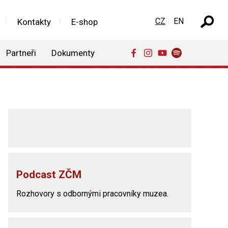
Zvolte jazyk
CZ
EN
Kontakty
E-shop
Partneři
Dokumenty
Podcast ZČM
Rozhovory s odbornými pracovníky muzea.