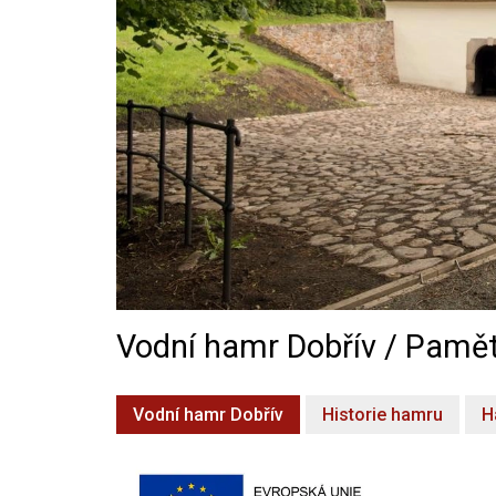
Vodní hamr Dobřív / Pamět
Vodní hamr Dobřív
Historie hamru
H