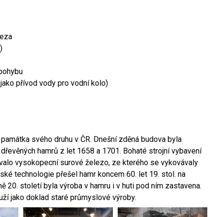
leza
)
 pohybu
 jako přívod vody pro vodní kolo)
ší památka svého druhu v ČR. Dnešní zděná budova byla
 dřevěných hamrů z let 1658 a 1701. Bohaté strojní vybavení
ovalo vysokopecní surové železo, ze kterého se vykovávaly
ské technologie přešel hamr koncem 60. let 19. stol. na
 20. století byla výroba v hamru i v huti pod ním zastavena.
ouží jako doklad staré průmyslové výroby.