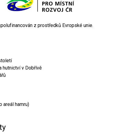
 spolufinancován z prostředků Evropské unie.
toletí
 hutnictví v Dobřívě
ářů
o areál hamru)
ty