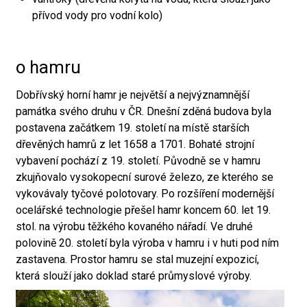
přívod vody pro vodní kolo)
o hamru
Dobřívský horní hamr je největší a nejvýznamnější
památka svého druhu v ČR. Dnešní zděná budova byla
postavena začátkem 19. století na místě starších
dřevěných hamrů z let 1658 a 1701. Bohaté strojní
vybavení pochází z 19. století. Původně se v hamru
zkujňovalo vysokopecní surové železo, ze kterého se
vykovávaly tyčové polotovary. Po rozšíření modernější
ocelářské technologie přešel hamr koncem 60. let 19.
stol. na výrobu těžkého kovaného nářadí. Ve druhé
polovině 20. století byla výroba v hamru i v huti pod ním
zastavena. Prostor hamru se stal muzejní expozicí,
která slouží jako doklad staré průmyslové výroby.