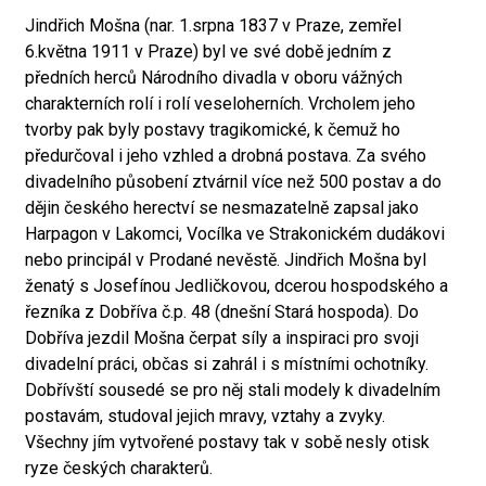
Jindřich Mošna (nar. 1.srpna 1837 v Praze, zemřel
6.května 1911 v Praze) byl ve své době jedním z
předních herců Národního divadla v oboru vážných
charakterních rolí i rolí veseloherních. Vrcholem jeho
tvorby pak byly postavy tragikomické, k čemuž ho
předurčoval i jeho vzhled a drobná postava. Za svého
divadelního působení ztvárnil více než 500 postav a do
dějin českého herectví se nesmazatelně zapsal jako
Harpagon v Lakomci, Vocílka ve Strakonickém dudákovi
nebo principál v Prodané nevěstě. Jindřich Mošna byl
ženatý s Josefínou Jedličkovou, dcerou hospodského a
řezníka z Dobříva č.p. 48 (dnešní Stará hospoda). Do
Dobříva jezdil Mošna čerpat síly a inspiraci pro svoji
divadelní práci, občas si zahrál i s místními ochotníky.
Dobřívští sousedé se pro něj stali modely k divadelním
postavám, studoval jejich mravy, vztahy a zvyky.
Všechny jím vytvořené postavy tak v sobě nesly otisk
ryze českých charakterů.