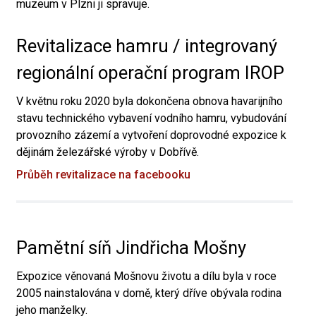
muzeum v Plzni ji spravuje.
Revitalizace hamru / integrovaný
regionální operační program IROP
V květnu roku 2020 byla dokončena obnova havarijního
stavu technického vybavení vodního hamru, vybudování
provozního zázemí a vytvoření doprovodné expozice k
dějinám železářské výroby v Dobřívě.
Průběh revitalizace na facebooku
Pamětní síň Jindřicha Mošny
Expozice věnovaná Mošnovu životu a dílu byla v roce
2005 nainstalována v domě, který dříve obývala rodina
jeho manželky.