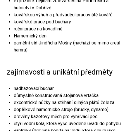
expozici k dějinám železářství na Podbrdsku a
hutnictví v Dobřívě
kovářskou výheň a předváděcí pracoviště kovářů
kovářské práce pod buchary
ruční práce na kovadlině
Hamernický den
pamětní síň Jindřicha Mošny (nachází se mimo areál
hamru)
zajímavosti a unikátní předměty
nadhazovací buchar
důmyslně konstruovaná stojanová vrtačka
excentrické nůžky na stříhání silných plátů železa
doplňkové hamernické stroje (brusky, dynamo)
dřevěný kazetový měch pro vyhřívací pec
čtyři vodní kola, která výše uvedené uvádí do pohybu
vantroky (dřevěná koryta na vodu, která slouží jako