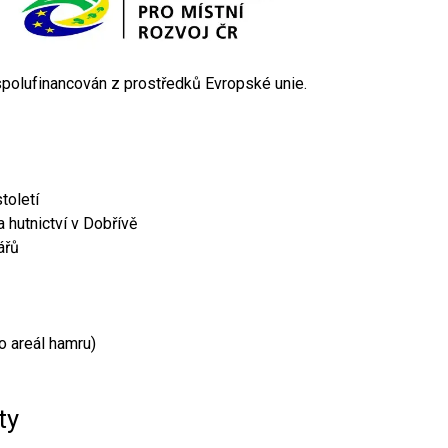
 spolufinancován z prostředků Evropské unie.
toletí
 hutnictví v Dobřívě
ářů
o areál hamru)
ty