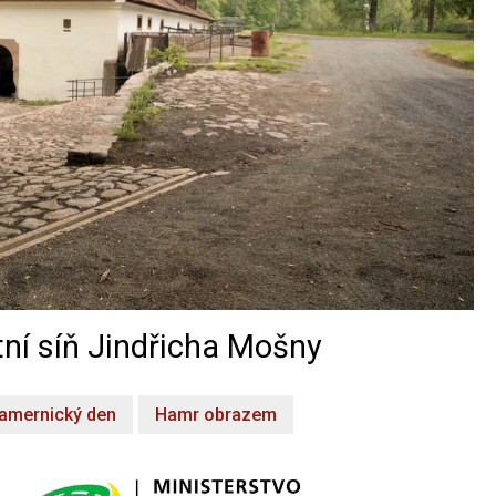
ní síň Jindřicha Mošny
amernický den
Hamr obrazem