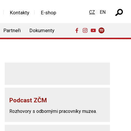
Zvolte jazyk
CZ
EN
Kontakty
E-shop
Partneři
Dokumenty
Podcast ZČM
Rozhovory s odbornými pracovníky muzea.