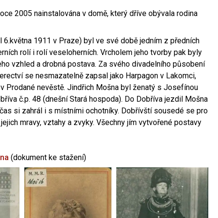
oce 2005 nainstalována v domě, který dříve obývala rodina
l 6.května 1911 v Praze) byl ve své době jedním z předních
ních rolí i rolí veseloherních. Vrcholem jeho tvorby pak byly
jeho vzhled a drobná postava. Za svého divadelního působení
 herectví se nesmazatelně zapsal jako Harpagon v Lakomci,
 v Prodané nevěstě. Jindřich Mošna byl ženatý s Josefínou
říva č.p. 48 (dnešní Stará hospoda). Do Dobříva jezdil Mošna
občas si zahrál i s místními ochotníky. Dobřívští sousedé se pro
 jejich mravy, vztahy a zvyky. Všechny jím vytvořené postavy
šna
(dokument ke stažení)