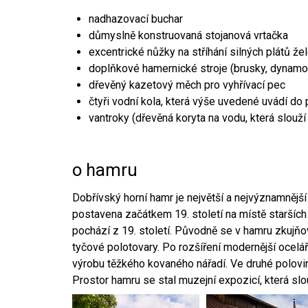
nadhazovací buchar
důmyslně konstruovaná stojanová vrtačka
excentrické nůžky na stříhání silných plátů že
doplňkové hamernické stroje (brusky, dynamo
dřevěný kazetový měch pro vyhřívací pec
čtyři vodní kola, která výše uvedené uvádí do
vantroky (dřevěná koryta na vodu, která slouží
o hamru
Dobřívský horní hamr je největší a nejvýznamněj
postavena začátkem 19. století na místě starších
pochází z 19. století. Původně se v hamru zkujň
tyčové polotovary. Po rozšíření modernější ocelář
výrobu těžkého kovaného nářadí. Ve druhé polovině
Prostor hamru se stal muzejní expozicí, která sl