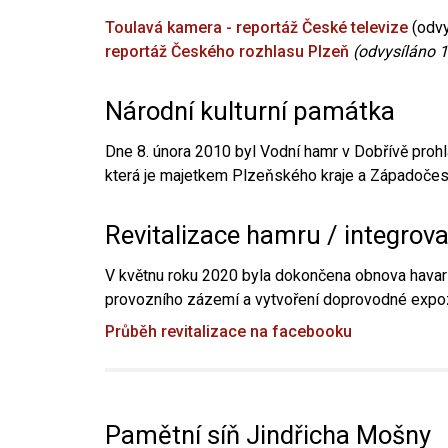
Toulavá kamera - reportáž České televize
(odvy
reportáž Českého rozhlasu Plzeň
(odvysíláno 1
Národní kulturní památka
Dne 8. února 2010 byl Vodní hamr v Dobřívě prohl
která je majetkem Plzeňského kraje a Západočesk
Revitalizace hamru / integrov
V květnu roku 2020 byla dokončena obnova havari
provozního zázemí a vytvoření doprovodné expoz
Průběh revitalizace na facebooku
Pamětní síň Jindřicha Mošny