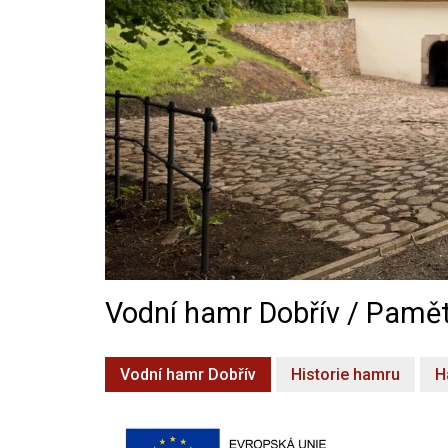
Vodní hamr Dobřív / Pamět
Vodní hamr Dobřív
Historie hamru
H