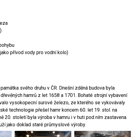
leza
)
 pohybu
 jako přívod vody pro vodní kolo)
ší památka svého druhu v ČR. Dnešní zděná budova byla
 dřevěných hamrů z let 1658 a 1701. Bohaté strojní vybavení
ovalo vysokopecní surové železo, ze kterého se vykovávaly
ské technologie přešel hamr koncem 60. let 19. stol. na
 20. století byla výroba v hamru i v huti pod ním zastavena.
ouží jako doklad staré průmyslové výroby.