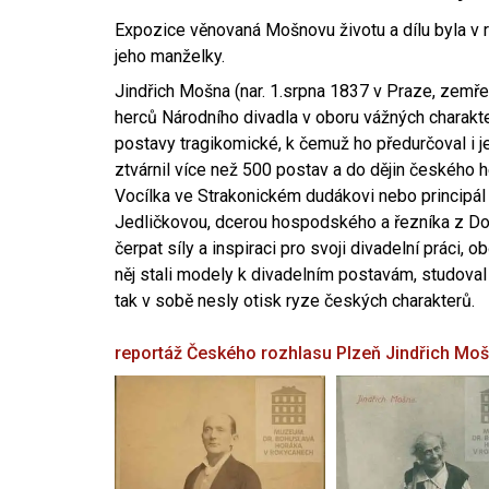
Expozice věnovaná Mošnovu životu a dílu byla v r
jeho manželky.
Jindřich Mošna (nar. 1.srpna 1837 v Praze, zemře
herců Národního divadla v oboru vážných charakter
postavy tragikomické, k čemuž ho předurčoval i 
ztvárnil více než 500 postav a do dějin českého
Vocílka ve Strakonickém dudákovi nebo principál
Jedličkovou, dcerou hospodského a řezníka z Dob
čerpat síly a inspiraci pro svoji divadelní práci, 
něj stali modely k divadelním postavám, studoval
tak v sobě nesly otisk ryze českých charakterů.
reportáž Českého rozhlasu Plzeň
Jindřich Mo