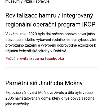
muzeum v Plzni ji spravuje.
Revitalizace hamru / integrovaný
regionální operační program IROP
V květnu roku 2020 byla dokončena obnova havarijního
stavu technického vybavení vodního hamru, vybudování
provozního zázemí a vytvoření doprovodné expozice k
dějinám železářské výroby v Dobřívě.
Průběh revitalizace na facebooku
Pamětní síň Jindřicha Mošny
Expozice věnovaná Mošnovu životu a dílu byla v roce
2005 nainstalována v domě, který dříve obývala rodina
jeho manželky.