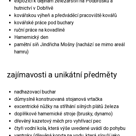
expozici k dějinám železářství na Podbrdsku a
hutnictví v Dobřívě
kovářskou výheň a předváděcí pracoviště kovářů
kovářské práce pod buchary
ruční práce na kovadlině
Hamernický den
pamětní síň Jindřicha Mošny (nachází se mimo areál
hamru)
zajímavosti a unikátní předměty
nadhazovací buchar
důmyslně konstruovaná stojanová vrtačka
excentrické nůžky na stříhání silných plátů železa
doplňkové hamernické stroje (brusky, dynamo)
dřevěný kazetový měch pro vyhřívací pec
čtyři vodní kola, která výše uvedené uvádí do pohybu
vantroky (dřevěná koryta na vodu, která slouží jako