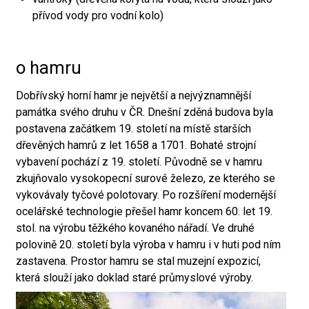
přívod vody pro vodní kolo)
o hamru
Dobřívský horní hamr je největší a nejvýznamnější
památka svého druhu v ČR. Dnešní zděná budova byla
postavena začátkem 19. století na místě starších
dřevěných hamrů z let 1658 a 1701. Bohaté strojní
vybavení pochází z 19. století. Původně se v hamru
zkujňovalo vysokopecní surové železo, ze kterého se
vykovávaly tyčové polotovary. Po rozšíření modernější
ocelářské technologie přešel hamr koncem 60. let 19.
stol. na výrobu těžkého kovaného nářadí. Ve druhé
polovině 20. století byla výroba v hamru i v huti pod ním
zastavena. Prostor hamru se stal muzejní expozicí,
která slouží jako doklad staré průmyslové výroby.