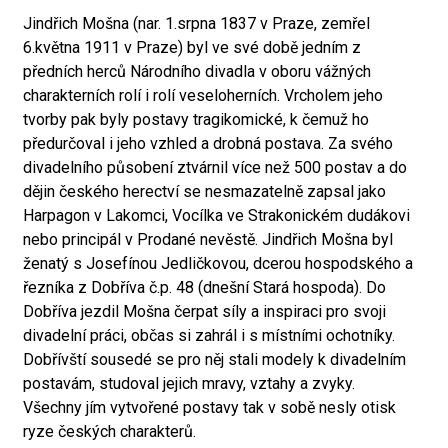
Jindřich Mošna (nar. 1.srpna 1837 v Praze, zemřel
6.května 1911 v Praze) byl ve své době jedním z
předních herců Národního divadla v oboru vážných
charakterních rolí i rolí veseloherních. Vrcholem jeho
tvorby pak byly postavy tragikomické, k čemuž ho
předurčoval i jeho vzhled a drobná postava. Za svého
divadelního působení ztvárnil více než 500 postav a do
dějin českého herectví se nesmazatelně zapsal jako
Harpagon v Lakomci, Vocílka ve Strakonickém dudákovi
nebo principál v Prodané nevěstě. Jindřich Mošna byl
ženatý s Josefínou Jedličkovou, dcerou hospodského a
řezníka z Dobříva č.p. 48 (dnešní Stará hospoda). Do
Dobříva jezdil Mošna čerpat síly a inspiraci pro svoji
divadelní práci, občas si zahrál i s místními ochotníky.
Dobřívští sousedé se pro něj stali modely k divadelním
postavám, studoval jejich mravy, vztahy a zvyky.
Všechny jím vytvořené postavy tak v sobě nesly otisk
ryze českých charakterů.