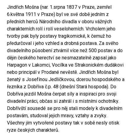
Jindřich Mošna (nar. 1.srpna 1837 v Praze, zemřel
6.května 1911 v Praze) byl ve své době jedním z
předních herců Národního divadla v oboru vážných
charakterních rolí i rolí veseloherních. Vrcholem jeho
tvorby pak byly postavy tragikomické, k čemuž ho
předurčoval i jeho vzhled a drobná postava. Za svého
divadelního působení ztvárnil více než 500 postav a do
dějin českého herectví se nesmazatelně zapsal jako
Harpagon v Lakomci, Vocílka ve Strakonickém dudákovi
nebo principál v Prodané nevěstě. Jindřich Mošna byl
ženatý s Josefínou Jedličkovou, dcerou hospodského a
řezníka z Dobříva č.p. 48 (dnešní Stará hospoda). Do
Dobříva jezdil Mošna čerpat síly a inspiraci pro svoji
divadelní práci, občas si zahrál i s místními ochotníky.
Dobřívští sousedé se pro něj stali modely k divadelním
postavám, studoval jejich mravy, vztahy a zvyky.
Všechny jím vytvořené postavy tak v sobě nesly otisk
ryze českých charakterů.