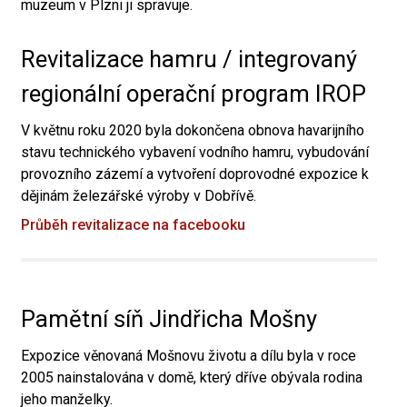
muzeum v Plzni ji spravuje.
Revitalizace hamru / integrovaný
regionální operační program IROP
V květnu roku 2020 byla dokončena obnova havarijního
stavu technického vybavení vodního hamru, vybudování
provozního zázemí a vytvoření doprovodné expozice k
dějinám železářské výroby v Dobřívě.
Průběh revitalizace na facebooku
Pamětní síň Jindřicha Mošny
Expozice věnovaná Mošnovu životu a dílu byla v roce
2005 nainstalována v domě, který dříve obývala rodina
jeho manželky.