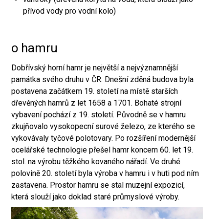
přívod vody pro vodní kolo)
o hamru
Dobřívský horní hamr je největší a nejvýznamnější
památka svého druhu v ČR. Dnešní zděná budova byla
postavena začátkem 19. století na místě starších
dřevěných hamrů z let 1658 a 1701. Bohaté strojní
vybavení pochází z 19. století. Původně se v hamru
zkujňovalo vysokopecní surové železo, ze kterého se
vykovávaly tyčové polotovary. Po rozšíření modernější
ocelářské technologie přešel hamr koncem 60. let 19.
stol. na výrobu těžkého kovaného nářadí. Ve druhé
polovině 20. století byla výroba v hamru i v huti pod ním
zastavena. Prostor hamru se stal muzejní expozicí,
která slouží jako doklad staré průmyslové výroby.