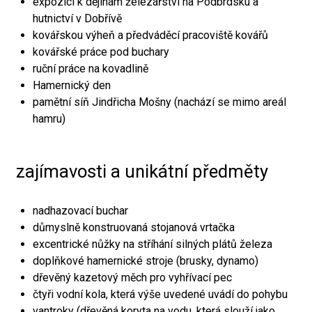
expozici k dějinám železářství na Podbrdsku a
hutnictví v Dobřívě
kovářskou výheň a předváděcí pracoviště kovářů
kovářské práce pod buchary
ruční práce na kovadlině
Hamernický den
pamětní síň Jindřicha Mošny (nachází se mimo areál
hamru)
zajímavosti a unikátní předměty
nadhazovací buchar
důmyslně konstruovaná stojanová vrtačka
excentrické nůžky na stříhání silných plátů železa
doplňkové hamernické stroje (brusky, dynamo)
dřevěný kazetový měch pro vyhřívací pec
čtyři vodní kola, která výše uvedené uvádí do pohybu
vantroky (dřevěná koryta na vodu, která slouží jako