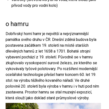
přívod vody pro vodní kolo)
o hamru
Dobřívský horní hamr je největší a nejvýznamnější
památka svého druhu v ČR. Dnešní zděná budova byla
postavena začátkem 19. století na místě starších
dřevěných hamrů z let 1658 a 1701. Bohaté strojní
vybavení pochází z 19. století. Původně se v hamru
zkujňovalo vysokopecní surové železo, ze kterého se
vykovávaly tyčové polotovary. Po rozšíření modernější
ocelářské technologie přešel hamr koncem 60. let 19.
stol. na výrobu těžkého kovaného nářadí. Ve druhé
polovině 20. století byla výroba v hamru i v huti pod ním
zastavena. Prostor hamru se stal muzejní expozicí,
která slouží jako doklad staré průmyslové výroby.