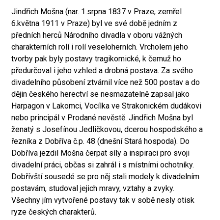
Jindřich Mošna (nar. 1.srpna 1837 v Praze, zemřel
6.května 1911 v Praze) byl ve své době jedním z
předních herců Národního divadla v oboru vážných
charakterních rolí i rolí veseloherních. Vrcholem jeho
tvorby pak byly postavy tragikomické, k čemuž ho
předurčoval i jeho vzhled a drobná postava. Za svého
divadelního působení ztvárnil více než 500 postav a do
dějin českého herectví se nesmazatelně zapsal jako
Harpagon v Lakomci, Vocílka ve Strakonickém dudákovi
nebo principál v Prodané nevěstě. Jindřich Mošna byl
ženatý s Josefínou Jedličkovou, dcerou hospodského a
řezníka z Dobříva č.p. 48 (dnešní Stará hospoda). Do
Dobříva jezdil Mošna čerpat síly a inspiraci pro svoji
divadelní práci, občas si zahrál i s místními ochotníky.
Dobřívští sousedé se pro něj stali modely k divadelním
postavám, studoval jejich mravy, vztahy a zvyky.
Všechny jím vytvořené postavy tak v sobě nesly otisk
ryze českých charakterů.