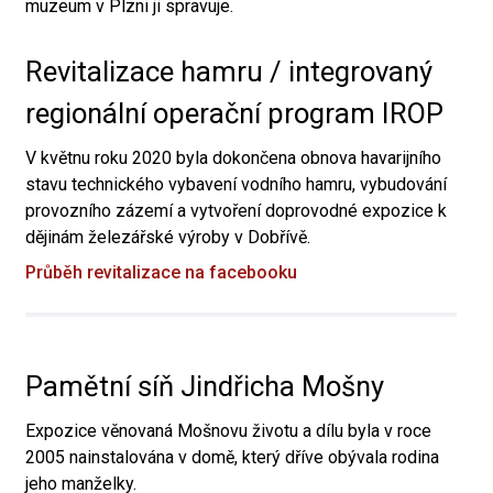
muzeum v Plzni ji spravuje.
Revitalizace hamru / integrovaný
regionální operační program IROP
V květnu roku 2020 byla dokončena obnova havarijního
stavu technického vybavení vodního hamru, vybudování
provozního zázemí a vytvoření doprovodné expozice k
dějinám železářské výroby v Dobřívě.
Průběh revitalizace na facebooku
Pamětní síň Jindřicha Mošny
Expozice věnovaná Mošnovu životu a dílu byla v roce
2005 nainstalována v domě, který dříve obývala rodina
jeho manželky.