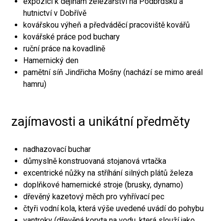
expozici k dějinám železářství na Podbrdsku a
hutnictví v Dobřívě
kovářskou výheň a předváděcí pracoviště kovářů
kovářské práce pod buchary
ruční práce na kovadlině
Hamernický den
pamětní síň Jindřicha Mošny (nachází se mimo areál
hamru)
zajímavosti a unikátní předměty
nadhazovací buchar
důmyslně konstruovaná stojanová vrtačka
excentrické nůžky na stříhání silných plátů železa
doplňkové hamernické stroje (brusky, dynamo)
dřevěný kazetový měch pro vyhřívací pec
čtyři vodní kola, která výše uvedené uvádí do pohybu
vantroky (dřevěná koryta na vodu, která slouží jako