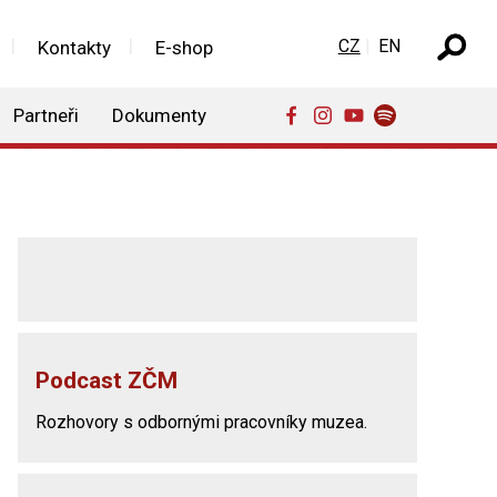
Zvolte jazyk
CZ
EN
Kontakty
E-shop
Partneři
Dokumenty
Podcast ZČM
Rozhovory s odbornými pracovníky muzea.