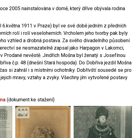
oce 2005 nainstalována v domě, který dříve obývala rodina
l 6.května 1911 v Praze) byl ve své době jedním z předních
ních rolí i rolí veseloherních. Vrcholem jeho tvorby pak byly
jeho vzhled a drobná postava. Za svého divadelního působení
 herectví se nesmazatelně zapsal jako Harpagon v Lakomci,
 v Prodané nevěstě. Jindřich Mošna byl ženatý s Josefínou
říva č.p. 48 (dnešní Stará hospoda). Do Dobříva jezdil Mošna
občas si zahrál i s místními ochotníky. Dobřívští sousedé se pro
 jejich mravy, vztahy a zvyky. Všechny jím vytvořené postavy
šna
(dokument ke stažení)