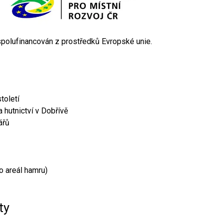
 spolufinancován z prostředků Evropské unie.
toletí
 hutnictví v Dobřívě
ářů
o areál hamru)
ty