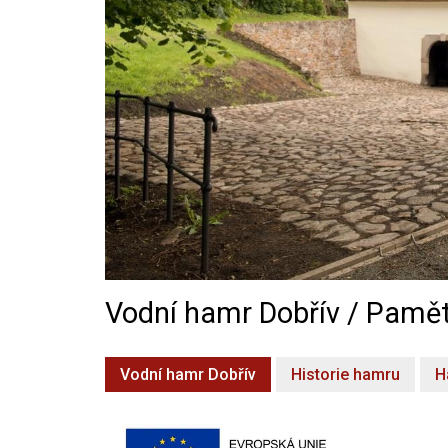
Vodní hamr Dobřív / Pamět
Vodní hamr Dobřív
Historie hamru
H