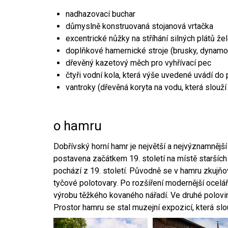
nadhazovací buchar
důmyslně konstruovaná stojanová vrtačka
excentrické nůžky na stříhání silných plátů že
doplňkové hamernické stroje (brusky, dynamo
dřevěný kazetový měch pro vyhřívací pec
čtyři vodní kola, která výše uvedené uvádí do
vantroky (dřevěná koryta na vodu, která slouží
o hamru
Dobřívský horní hamr je největší a nejvýznamněj
postavena začátkem 19. století na místě starších
pochází z 19. století. Původně se v hamru zkujň
tyčové polotovary. Po rozšíření modernější ocelář
výrobu těžkého kovaného nářadí. Ve druhé polovině
Prostor hamru se stal muzejní expozicí, která sl