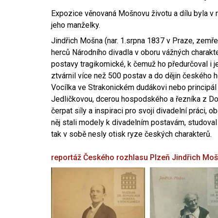
Expozice věnovaná Mošnovu životu a dílu byla v r
jeho manželky.
Jindřich Mošna (nar. 1.srpna 1837 v Praze, zemře
herců Národního divadla v oboru vážných charakter
postavy tragikomické, k čemuž ho předurčoval i 
ztvárnil více než 500 postav a do dějin českého
Vocílka ve Strakonickém dudákovi nebo principál
Jedličkovou, dcerou hospodského a řezníka z Dob
čerpat síly a inspiraci pro svoji divadelní práci, 
něj stali modely k divadelním postavám, studoval
tak v sobě nesly otisk ryze českých charakterů.
reportáž Českého rozhlasu Plzeň
Jindřich Mo