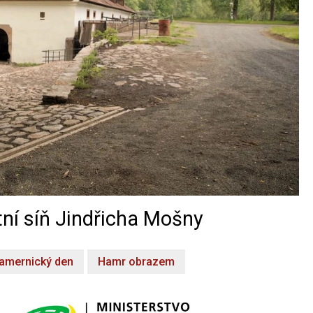
ní síň Jindřicha Mošny
amernický den
Hamr obrazem