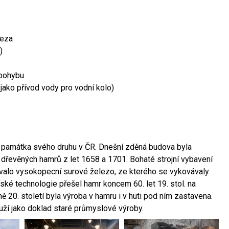
leza
)
 pohybu
 jako přívod vody pro vodní kolo)
ší památka svého druhu v ČR. Dnešní zděná budova byla
 dřevěných hamrů z let 1658 a 1701. Bohaté strojní vybavení
ovalo vysokopecní surové železo, ze kterého se vykovávaly
ské technologie přešel hamr koncem 60. let 19. stol. na
 20. století byla výroba v hamru i v huti pod ním zastavena.
ouží jako doklad staré průmyslové výroby.