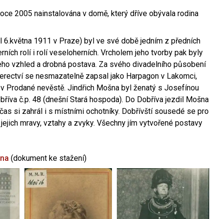
oce 2005 nainstalována v domě, který dříve obývala rodina
l 6.května 1911 v Praze) byl ve své době jedním z předních
ních rolí i rolí veseloherních. Vrcholem jeho tvorby pak byly
jeho vzhled a drobná postava. Za svého divadelního působení
 herectví se nesmazatelně zapsal jako Harpagon v Lakomci,
 v Prodané nevěstě. Jindřich Mošna byl ženatý s Josefínou
říva č.p. 48 (dnešní Stará hospoda). Do Dobříva jezdil Mošna
občas si zahrál i s místními ochotníky. Dobřívští sousedé se pro
 jejich mravy, vztahy a zvyky. Všechny jím vytvořené postavy
šna
(dokument ke stažení)