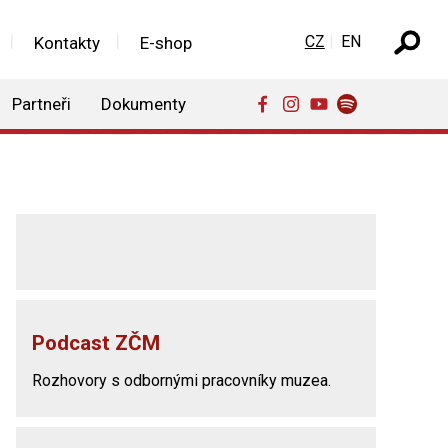
Zvolte jazyk
CZ
EN
Kontakty
E-shop
Partneři
Dokumenty
Podcast ZČM
Rozhovory s odbornými pracovníky muzea.