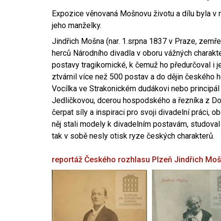
Expozice věnovaná Mošnovu životu a dílu byla v r
jeho manželky.
Jindřich Mošna (nar. 1.srpna 1837 v Praze, zemře
herců Národního divadla v oboru vážných charakter
postavy tragikomické, k čemuž ho předurčoval i 
ztvárnil více než 500 postav a do dějin českého
Vocílka ve Strakonickém dudákovi nebo principál
Jedličkovou, dcerou hospodského a řezníka z Dob
čerpat síly a inspiraci pro svoji divadelní práci, 
něj stali modely k divadelním postavám, studoval
tak v sobě nesly otisk ryze českých charakterů.
reportáž Českého rozhlasu Plzeň
Jindřich Mo