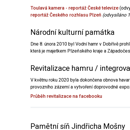
Toulavá kamera - reportáž České televize
(odvy
reportáž Českého rozhlasu Plzeň
(odvysíláno 1
Národní kulturní památka
Dne 8. února 2010 byl Vodní hamr v Dobřívě prohl
která je majetkem Plzeňského kraje a Západočesk
Revitalizace hamru / integrov
V květnu roku 2020 byla dokončena obnova havari
provozního zázemí a vytvoření doprovodné expoz
Průběh revitalizace na facebooku
Pamětní síň Jindřicha Mošny