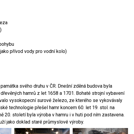
leza
)
 pohybu
 jako přívod vody pro vodní kolo)
ší památka svého druhu v ČR. Dnešní zděná budova byla
 dřevěných hamrů z let 1658 a 1701. Bohaté strojní vybavení
ovalo vysokopecní surové železo, ze kterého se vykovávaly
ské technologie přešel hamr koncem 60. let 19. stol. na
 20. století byla výroba v hamru i v huti pod ním zastavena.
ouží jako doklad staré průmyslové výroby.