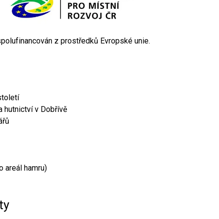
 spolufinancován z prostředků Evropské unie.
toletí
 hutnictví v Dobřívě
ářů
o areál hamru)
ty