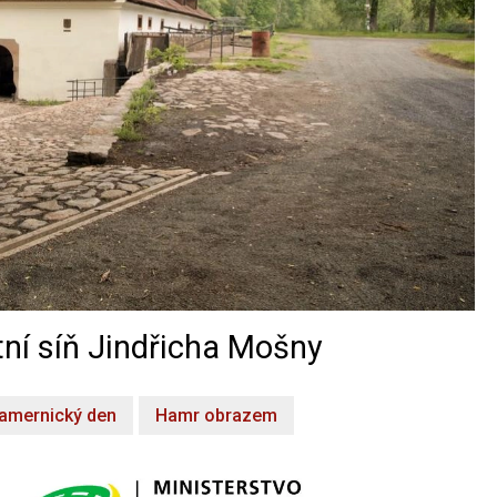
ní síň Jindřicha Mošny
amernický den
Hamr obrazem