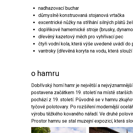
nadhazovací buchar
důmyslně konstruovaná stojanová vrtačka
excentrické nůžky na stříhání silných plátů že
doplňkové hamernické stroje (brusky, dynamo
dřevěný kazetový měch pro vyhřívací pec
čtyři vodní kola, která výše uvedené uvádí do
vantroky (dřevěná koryta na vodu, která slouží
o hamru
Dobřívský horní hamr je největší a nejvýznamněj
postavena začátkem 19. století na místě starších
pochází z 19. století. Původně se v hamru zkujň
tyčové polotovary. Po rozšíření modernější ocelář
výrobu těžkého kovaného nářadí. Ve druhé polovině
Prostor hamru se stal muzejní expozicí, která sl