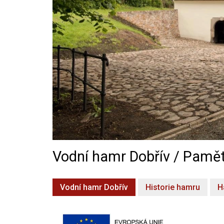
Vodní hamr Dobřív / Pamět
Vodní hamr Dobřív
Historie hamru
H