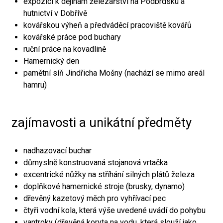
expozici k dějinám železářství na Podbrdsku a
hutnictví v Dobřívě
kovářskou výheň a předváděcí pracoviště kovářů
kovářské práce pod buchary
ruční práce na kovadlině
Hamernický den
pamětní síň Jindřicha Mošny (nachází se mimo areál
hamru)
zajímavosti a unikátní předměty
nadhazovací buchar
důmyslně konstruovaná stojanová vrtačka
excentrické nůžky na stříhání silných plátů železa
doplňkové hamernické stroje (brusky, dynamo)
dřevěný kazetový měch pro vyhřívací pec
čtyři vodní kola, která výše uvedené uvádí do pohybu
vantroky (dřevěná koryta na vodu, která slouží jako