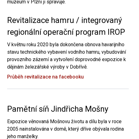
muzeum v Plzni ji spravuje.
Revitalizace hamru / integrovaný
regionální operační program IROP
V květnu roku 2020 byla dokončena obnova havarijního
stavu technického vybavení vodního hamru, vybudování
provozního zázemí a vytvoření doprovodné expozice k
dějinám železářské výroby v Dobřívě.
Průběh revitalizace na facebooku
Pamětní síň Jindřicha Mošny
Expozice věnovaná Mošnovu životu a dílu byla v roce
2005 nainstalována v domě, který dříve obývala rodina
jeho manželky.