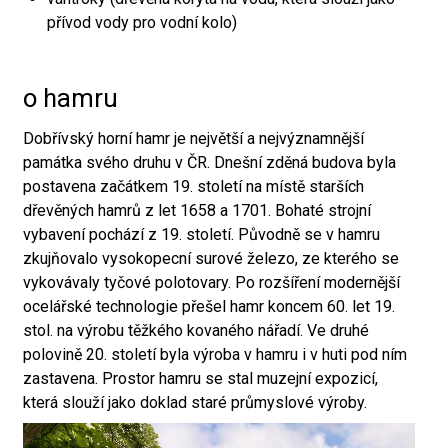
přívod vody pro vodní kolo)
o hamru
Dobřívský horní hamr je největší a nejvýznamnější
památka svého druhu v ČR. Dnešní zděná budova byla
postavena začátkem 19. století na místě starších
dřevěných hamrů z let 1658 a 1701. Bohaté strojní
vybavení pochází z 19. století. Původně se v hamru
zkujňovalo vysokopecní surové železo, ze kterého se
vykovávaly tyčové polotovary. Po rozšíření modernější
ocelářské technologie přešel hamr koncem 60. let 19.
stol. na výrobu těžkého kovaného nářadí. Ve druhé
polovině 20. století byla výroba v hamru i v huti pod ním
zastavena. Prostor hamru se stal muzejní expozicí,
která slouží jako doklad staré průmyslové výroby.