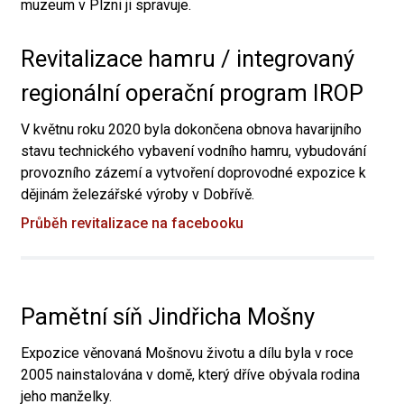
muzeum v Plzni ji spravuje.
Revitalizace hamru / integrovaný
regionální operační program IROP
V květnu roku 2020 byla dokončena obnova havarijního
stavu technického vybavení vodního hamru, vybudování
provozního zázemí a vytvoření doprovodné expozice k
dějinám železářské výroby v Dobřívě.
Průběh revitalizace na facebooku
Pamětní síň Jindřicha Mošny
Expozice věnovaná Mošnovu životu a dílu byla v roce
2005 nainstalována v domě, který dříve obývala rodina
jeho manželky.