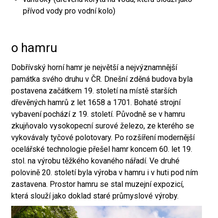
přívod vody pro vodní kolo)
o hamru
Dobřívský horní hamr je největší a nejvýznamnější
památka svého druhu v ČR. Dnešní zděná budova byla
postavena začátkem 19. století na místě starších
dřevěných hamrů z let 1658 a 1701. Bohaté strojní
vybavení pochází z 19. století. Původně se v hamru
zkujňovalo vysokopecní surové železo, ze kterého se
vykovávaly tyčové polotovary. Po rozšíření modernější
ocelářské technologie přešel hamr koncem 60. let 19.
stol. na výrobu těžkého kovaného nářadí. Ve druhé
polovině 20. století byla výroba v hamru i v huti pod ním
zastavena. Prostor hamru se stal muzejní expozicí,
která slouží jako doklad staré průmyslové výroby.