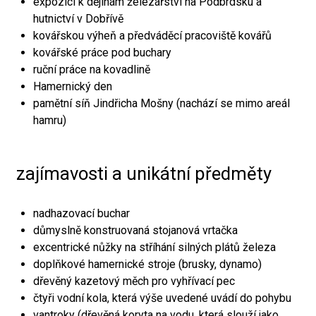
expozici k dějinám železářství na Podbrdsku a
hutnictví v Dobřívě
kovářskou výheň a předváděcí pracoviště kovářů
kovářské práce pod buchary
ruční práce na kovadlině
Hamernický den
pamětní síň Jindřicha Mošny (nachází se mimo areál
hamru)
zajímavosti a unikátní předměty
nadhazovací buchar
důmyslně konstruovaná stojanová vrtačka
excentrické nůžky na stříhání silných plátů železa
doplňkové hamernické stroje (brusky, dynamo)
dřevěný kazetový měch pro vyhřívací pec
čtyři vodní kola, která výše uvedené uvádí do pohybu
vantroky (dřevěná koryta na vodu, která slouží jako