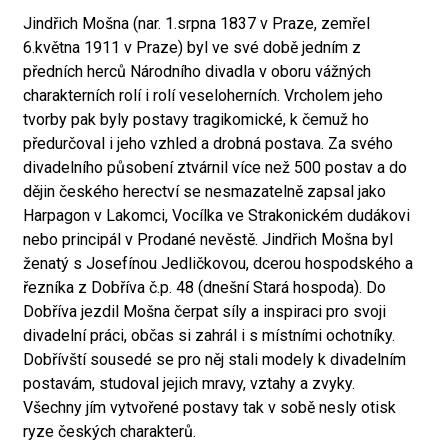
Jindřich Mošna (nar. 1.srpna 1837 v Praze, zemřel
6.května 1911 v Praze) byl ve své době jedním z
předních herců Národního divadla v oboru vážných
charakterních rolí i rolí veseloherních. Vrcholem jeho
tvorby pak byly postavy tragikomické, k čemuž ho
předurčoval i jeho vzhled a drobná postava. Za svého
divadelního působení ztvárnil více než 500 postav a do
dějin českého herectví se nesmazatelně zapsal jako
Harpagon v Lakomci, Vocílka ve Strakonickém dudákovi
nebo principál v Prodané nevěstě. Jindřich Mošna byl
ženatý s Josefínou Jedličkovou, dcerou hospodského a
řezníka z Dobříva č.p. 48 (dnešní Stará hospoda). Do
Dobříva jezdil Mošna čerpat síly a inspiraci pro svoji
divadelní práci, občas si zahrál i s místními ochotníky.
Dobřívští sousedé se pro něj stali modely k divadelním
postavám, studoval jejich mravy, vztahy a zvyky.
Všechny jím vytvořené postavy tak v sobě nesly otisk
ryze českých charakterů.