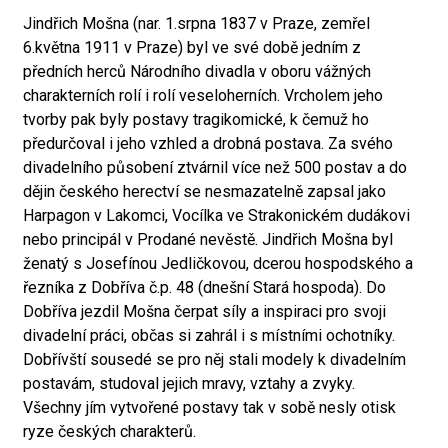
Jindřich Mošna (nar. 1.srpna 1837 v Praze, zemřel
6.května 1911 v Praze) byl ve své době jedním z
předních herců Národního divadla v oboru vážných
charakterních rolí i rolí veseloherních. Vrcholem jeho
tvorby pak byly postavy tragikomické, k čemuž ho
předurčoval i jeho vzhled a drobná postava. Za svého
divadelního působení ztvárnil více než 500 postav a do
dějin českého herectví se nesmazatelně zapsal jako
Harpagon v Lakomci, Vocílka ve Strakonickém dudákovi
nebo principál v Prodané nevěstě. Jindřich Mošna byl
ženatý s Josefínou Jedličkovou, dcerou hospodského a
řezníka z Dobříva č.p. 48 (dnešní Stará hospoda). Do
Dobříva jezdil Mošna čerpat síly a inspiraci pro svoji
divadelní práci, občas si zahrál i s místními ochotníky.
Dobřívští sousedé se pro něj stali modely k divadelním
postavám, studoval jejich mravy, vztahy a zvyky.
Všechny jím vytvořené postavy tak v sobě nesly otisk
ryze českých charakterů.