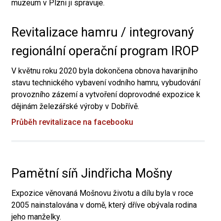
muzeum v Plzni ji spravuje.
Revitalizace hamru / integrovaný
regionální operační program IROP
V květnu roku 2020 byla dokončena obnova havarijního
stavu technického vybavení vodního hamru, vybudování
provozního zázemí a vytvoření doprovodné expozice k
dějinám železářské výroby v Dobřívě.
Průběh revitalizace na facebooku
Pamětní síň Jindřicha Mošny
Expozice věnovaná Mošnovu životu a dílu byla v roce
2005 nainstalována v domě, který dříve obývala rodina
jeho manželky.