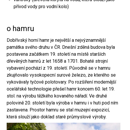
přívod vody pro vodní kolo)
o hamru
Dobřívský horní hamr je největší a nejvýznamnější
památka svého druhu v ČR. Dnešní zděná budova byla
postavena začátkem 19. století na místě starších
dřevěných hamrů z let 1658 a 1701. Bohaté strojní
vybavení pochází z 19. století. Původně se v hamru
zkujňovalo vysokopecní surové železo, ze kterého se
vykovávaly tyčové polotovary. Po rozšíření modernější
ocelářské technologie přešel hamr koncem 60. let 19.
stol. na výrobu těžkého kovaného nářadí. Ve druhé
polovině 20. století byla výroba v hamru i v huti pod ním
zastavena. Prostor hamru se stal muzejní expozicí,
která slouží jako doklad staré průmyslové výroby.