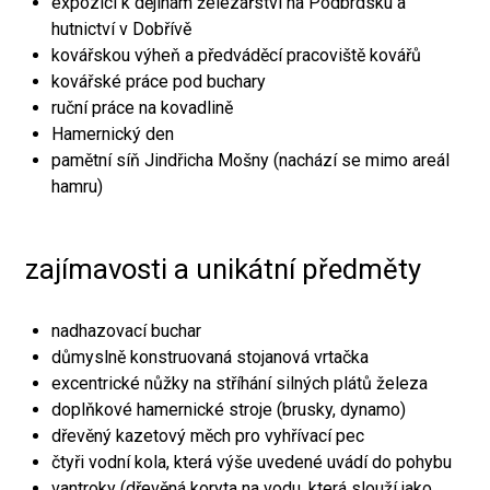
expozici k dějinám železářství na Podbrdsku a
hutnictví v Dobřívě
kovářskou výheň a předváděcí pracoviště kovářů
kovářské práce pod buchary
ruční práce na kovadlině
Hamernický den
pamětní síň Jindřicha Mošny (nachází se mimo areál
hamru)
zajímavosti a unikátní předměty
nadhazovací buchar
důmyslně konstruovaná stojanová vrtačka
excentrické nůžky na stříhání silných plátů železa
doplňkové hamernické stroje (brusky, dynamo)
dřevěný kazetový měch pro vyhřívací pec
čtyři vodní kola, která výše uvedené uvádí do pohybu
vantroky (dřevěná koryta na vodu, která slouží jako