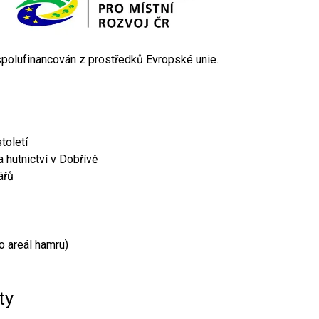
 spolufinancován z prostředků Evropské unie.
toletí
 hutnictví v Dobřívě
ářů
o areál hamru)
ty