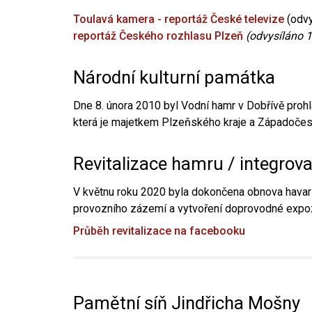
Toulavá kamera - reportáž České televize
(odvy
reportáž Českého rozhlasu Plzeň
(odvysíláno 1
Národní kulturní památka
Dne 8. února 2010 byl Vodní hamr v Dobřívě prohl
která je majetkem Plzeňského kraje a Západočesk
Revitalizace hamru / integrov
V květnu roku 2020 byla dokončena obnova havari
provozního zázemí a vytvoření doprovodné expoz
Průběh revitalizace na facebooku
Pamětní síň Jindřicha Mošny