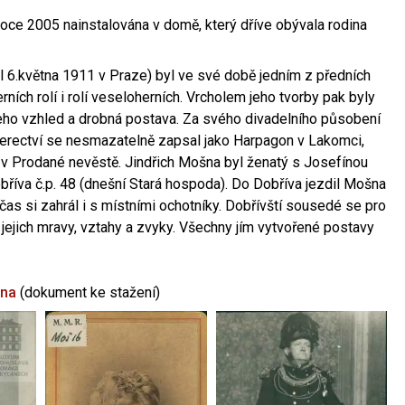
oce 2005 nainstalována v domě, který dříve obývala rodina
l 6.května 1911 v Praze) byl ve své době jedním z předních
ních rolí i rolí veseloherních. Vrcholem jeho tvorby pak byly
jeho vzhled a drobná postava. Za svého divadelního působení
 herectví se nesmazatelně zapsal jako Harpagon v Lakomci,
 v Prodané nevěstě. Jindřich Mošna byl ženatý s Josefínou
říva č.p. 48 (dnešní Stará hospoda). Do Dobříva jezdil Mošna
občas si zahrál i s místními ochotníky. Dobřívští sousedé se pro
 jejich mravy, vztahy a zvyky. Všechny jím vytvořené postavy
šna
(dokument ke stažení)