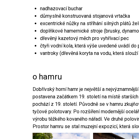
nadhazovací buchar
důmyslně konstruovaná stojanová vrtačka
excentrické nůžky na stříhání silných plátů že
doplňkové hamernické stroje (brusky, dynamo
dřevěný kazetový měch pro vyhřívací pec
čtyři vodní kola, která výše uvedené uvádí do
vantroky (dřevěná koryta na vodu, která slouží
o hamru
Dobřívský horní hamr je největší a nejvýznamněj
postavena začátkem 19. století na místě starších
pochází z 19. století. Původně se v hamru zkujň
tyčové polotovary. Po rozšíření modernější ocelář
výrobu těžkého kovaného nářadí. Ve druhé polovině
Prostor hamru se stal muzejní expozicí, která sl