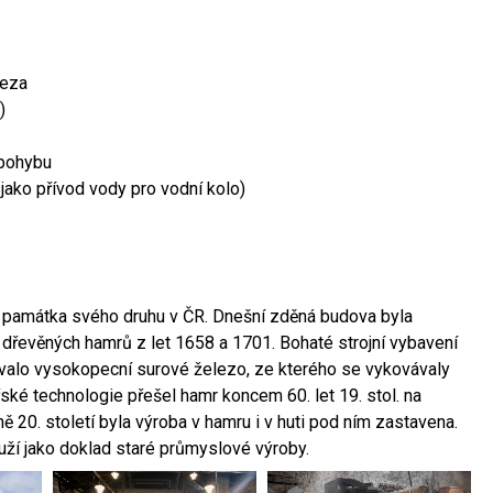
leza
)
 pohybu
 jako přívod vody pro vodní kolo)
ší památka svého druhu v ČR. Dnešní zděná budova byla
 dřevěných hamrů z let 1658 a 1701. Bohaté strojní vybavení
ovalo vysokopecní surové železo, ze kterého se vykovávaly
ské technologie přešel hamr koncem 60. let 19. stol. na
 20. století byla výroba v hamru i v huti pod ním zastavena.
ouží jako doklad staré průmyslové výroby.