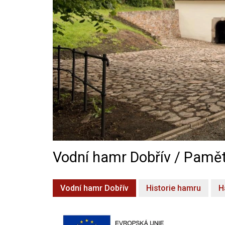
Vodní hamr Dobřív / Pamět
Vodní hamr Dobřív
Historie hamru
H