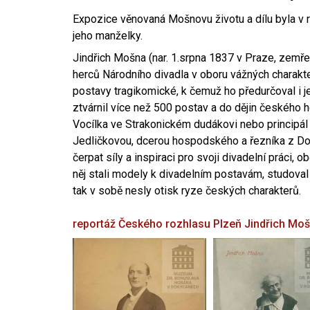
Expozice věnovaná Mošnovu životu a dílu byla v r
jeho manželky.
Jindřich Mošna (nar. 1.srpna 1837 v Praze, zemře
herců Národního divadla v oboru vážných charakter
postavy tragikomické, k čemuž ho předurčoval i 
ztvárnil více než 500 postav a do dějin českého
Vocílka ve Strakonickém dudákovi nebo principál
Jedličkovou, dcerou hospodského a řezníka z Dob
čerpat síly a inspiraci pro svoji divadelní práci, 
něj stali modely k divadelním postavám, studoval
tak v sobě nesly otisk ryze českých charakterů.
reportáž Českého rozhlasu Plzeň
Jindřich Mo