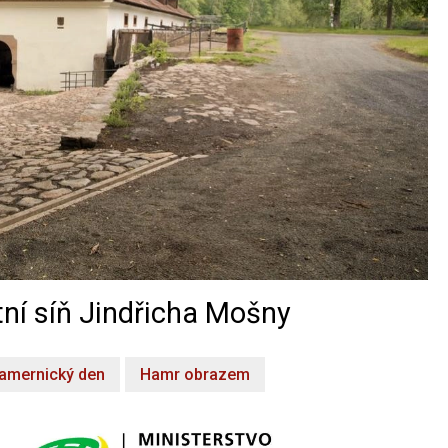
ní síň Jindřicha Mošny
amernický den
Hamr obrazem