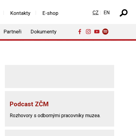
Zvolte jazyk
CZ
EN
Kontakty
E-shop
Partneři
Dokumenty
Podcast ZČM
Rozhovory s odbornými pracovníky muzea.