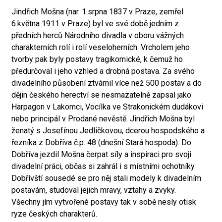
Jindřich Mošna (nar. 1.srpna 1837 v Praze, zemřel
6.května 1911 v Praze) byl ve své době jedním z
předních herců Národního divadla v oboru vážných
charakterních rolí i rolí veseloherních. Vrcholem jeho
tvorby pak byly postavy tragikomické, k čemuž ho
předurčoval i jeho vzhled a drobná postava. Za svého
divadelního působení ztvárnil více než 500 postav a do
dějin českého herectví se nesmazatelně zapsal jako
Harpagon v Lakomci, Vocílka ve Strakonickém dudákovi
nebo principál v Prodané nevěstě. Jindřich Mošna byl
ženatý s Josefínou Jedličkovou, dcerou hospodského a
řezníka z Dobříva č.p. 48 (dnešní Stará hospoda). Do
Dobříva jezdil Mošna čerpat síly a inspiraci pro svoji
divadelní práci, občas si zahrál i s místními ochotníky.
Dobřívští sousedé se pro něj stali modely k divadelním
postavám, studoval jejich mravy, vztahy a zvyky.
Všechny jím vytvořené postavy tak v sobě nesly otisk
ryze českých charakterů.