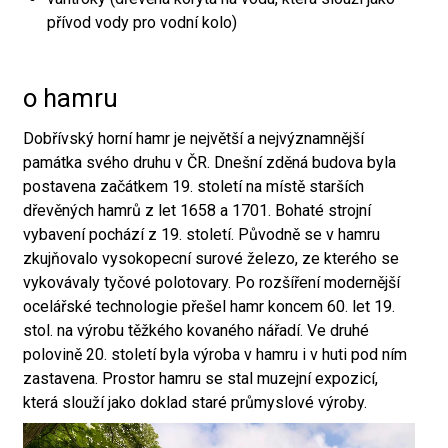
přívod vody pro vodní kolo)
o hamru
Dobřívský horní hamr je největší a nejvýznamnější
památka svého druhu v ČR. Dnešní zděná budova byla
postavena začátkem 19. století na místě starších
dřevěných hamrů z let 1658 a 1701. Bohaté strojní
vybavení pochází z 19. století. Původně se v hamru
zkujňovalo vysokopecní surové železo, ze kterého se
vykovávaly tyčové polotovary. Po rozšíření modernější
ocelářské technologie přešel hamr koncem 60. let 19.
stol. na výrobu těžkého kovaného nářadí. Ve druhé
polovině 20. století byla výroba v hamru i v huti pod ním
zastavena. Prostor hamru se stal muzejní expozicí,
která slouží jako doklad staré průmyslové výroby.