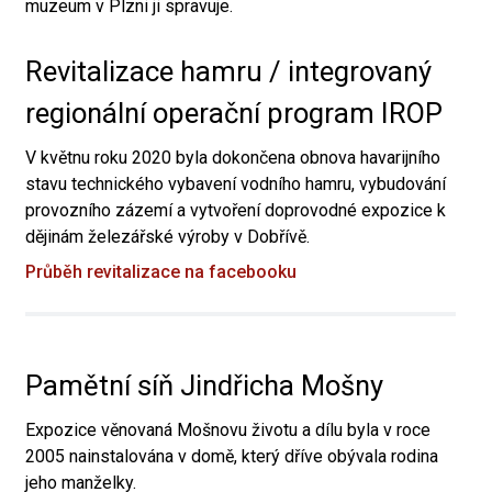
muzeum v Plzni ji spravuje.
Revitalizace hamru / integrovaný
regionální operační program IROP
V květnu roku 2020 byla dokončena obnova havarijního
stavu technického vybavení vodního hamru, vybudování
provozního zázemí a vytvoření doprovodné expozice k
dějinám železářské výroby v Dobřívě.
Průběh revitalizace na facebooku
Pamětní síň Jindřicha Mošny
Expozice věnovaná Mošnovu životu a dílu byla v roce
2005 nainstalována v domě, který dříve obývala rodina
jeho manželky.