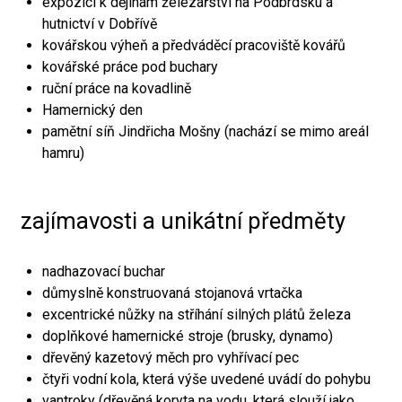
expozici k dějinám železářství na Podbrdsku a
hutnictví v Dobřívě
kovářskou výheň a předváděcí pracoviště kovářů
kovářské práce pod buchary
ruční práce na kovadlině
Hamernický den
pamětní síň Jindřicha Mošny (nachází se mimo areál
hamru)
zajímavosti a unikátní předměty
nadhazovací buchar
důmyslně konstruovaná stojanová vrtačka
excentrické nůžky na stříhání silných plátů železa
doplňkové hamernické stroje (brusky, dynamo)
dřevěný kazetový měch pro vyhřívací pec
čtyři vodní kola, která výše uvedené uvádí do pohybu
vantroky (dřevěná koryta na vodu, která slouží jako