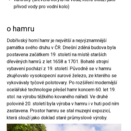
přívod vody pro vodní kolo)
o hamru
Dobřívský horní hamr je největší a nejvýznamnější
památka svého druhu v ČR. Dnešní zděná budova byla
postavena začátkem 19. století na místě starších
dřevěných hamrů z let 1658 a 1701. Bohaté strojní
vybavení pochází z 19. století. Původně se v hamru
zkujňovalo vysokopecní surové železo, ze kterého se
vykovávaly tyčové polotovary. Po rozšíření modernější
ocelářské technologie přešel hamr koncem 60. let 19.
stol. na výrobu těžkého kovaného nářadí. Ve druhé
polovině 20. století byla výroba v hamru i v huti pod ním
zastavena. Prostor hamru se stal muzejní expozicí,
která slouží jako doklad staré průmyslové výroby.