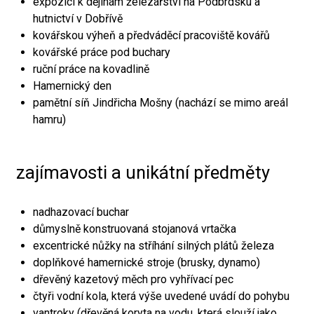
expozici k dějinám železářství na Podbrdsku a
hutnictví v Dobřívě
kovářskou výheň a předváděcí pracoviště kovářů
kovářské práce pod buchary
ruční práce na kovadlině
Hamernický den
pamětní síň Jindřicha Mošny (nachází se mimo areál
hamru)
zajímavosti a unikátní předměty
nadhazovací buchar
důmyslně konstruovaná stojanová vrtačka
excentrické nůžky na stříhání silných plátů železa
doplňkové hamernické stroje (brusky, dynamo)
dřevěný kazetový měch pro vyhřívací pec
čtyři vodní kola, která výše uvedené uvádí do pohybu
vantroky (dřevěná koryta na vodu, která slouží jako