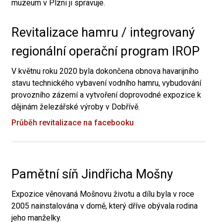
muzeum v Plzni ji spravuje.
Revitalizace hamru / integrovaný
regionální operační program IROP
V květnu roku 2020 byla dokončena obnova havarijního
stavu technického vybavení vodního hamru, vybudování
provozního zázemí a vytvoření doprovodné expozice k
dějinám železářské výroby v Dobřívě.
Průběh revitalizace na facebooku
Pamětní síň Jindřicha Mošny
Expozice věnovaná Mošnovu životu a dílu byla v roce
2005 nainstalována v domě, který dříve obývala rodina
jeho manželky.