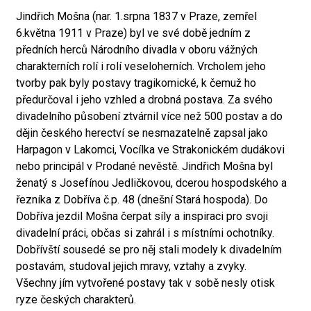
Jindřich Mošna (nar. 1.srpna 1837 v Praze, zemřel
6.května 1911 v Praze) byl ve své době jedním z
předních herců Národního divadla v oboru vážných
charakterních rolí i rolí veseloherních. Vrcholem jeho
tvorby pak byly postavy tragikomické, k čemuž ho
předurčoval i jeho vzhled a drobná postava. Za svého
divadelního působení ztvárnil více než 500 postav a do
dějin českého herectví se nesmazatelně zapsal jako
Harpagon v Lakomci, Vocílka ve Strakonickém dudákovi
nebo principál v Prodané nevěstě. Jindřich Mošna byl
ženatý s Josefínou Jedličkovou, dcerou hospodského a
řezníka z Dobříva č.p. 48 (dnešní Stará hospoda). Do
Dobříva jezdil Mošna čerpat síly a inspiraci pro svoji
divadelní práci, občas si zahrál i s místními ochotníky.
Dobřívští sousedé se pro něj stali modely k divadelním
postavám, studoval jejich mravy, vztahy a zvyky.
Všechny jím vytvořené postavy tak v sobě nesly otisk
ryze českých charakterů.