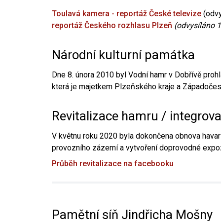
Toulavá kamera - reportáž České televize
(odvy
reportáž Českého rozhlasu Plzeň
(odvysíláno 1
Národní kulturní památka
Dne 8. února 2010 byl Vodní hamr v Dobřívě prohl
která je majetkem Plzeňského kraje a Západočesk
Revitalizace hamru / integrov
V květnu roku 2020 byla dokončena obnova havari
provozního zázemí a vytvoření doprovodné expoz
Průběh revitalizace na facebooku
Pamětní síň Jindřicha Mošny