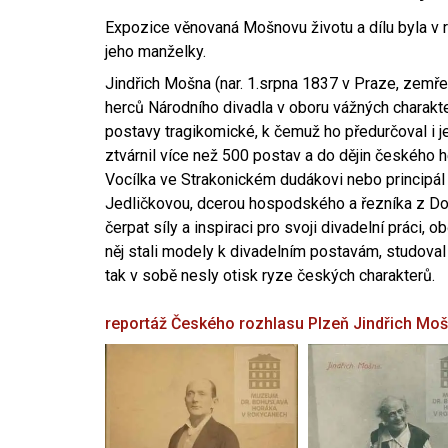
Expozice věnovaná Mošnovu životu a dílu byla v r
jeho manželky.
Jindřich Mošna (nar. 1.srpna 1837 v Praze, zemře
herců Národního divadla v oboru vážných charakter
postavy tragikomické, k čemuž ho předurčoval i 
ztvárnil více než 500 postav a do dějin českého
Vocílka ve Strakonickém dudákovi nebo principál
Jedličkovou, dcerou hospodského a řezníka z Dob
čerpat síly a inspiraci pro svoji divadelní práci, 
něj stali modely k divadelním postavám, studoval
tak v sobě nesly otisk ryze českých charakterů.
reportáž Českého rozhlasu Plzeň
Jindřich Mo