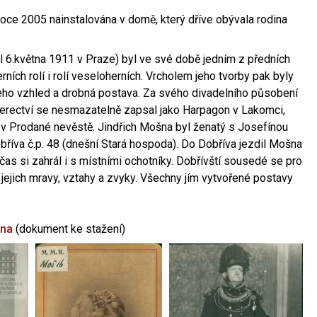
oce 2005 nainstalována v domě, který dříve obývala rodina
l 6.května 1911 v Praze) byl ve své době jedním z předních
ních rolí i rolí veseloherních. Vrcholem jeho tvorby pak byly
jeho vzhled a drobná postava. Za svého divadelního působení
 herectví se nesmazatelně zapsal jako Harpagon v Lakomci,
 v Prodané nevěstě. Jindřich Mošna byl ženatý s Josefínou
říva č.p. 48 (dnešní Stará hospoda). Do Dobříva jezdil Mošna
občas si zahrál i s místními ochotníky. Dobřívští sousedé se pro
 jejich mravy, vztahy a zvyky. Všechny jím vytvořené postavy
šna
(dokument ke stažení)