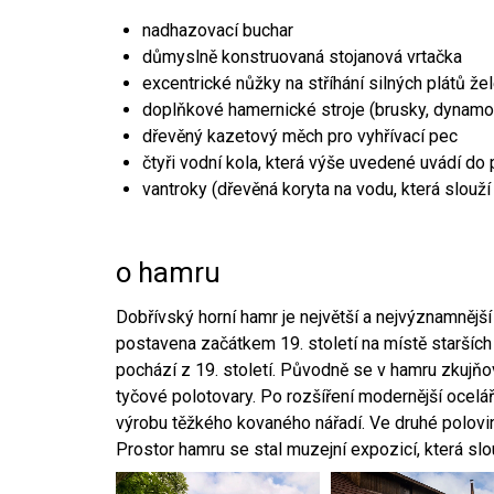
nadhazovací buchar
důmyslně konstruovaná stojanová vrtačka
excentrické nůžky na stříhání silných plátů že
doplňkové hamernické stroje (brusky, dynamo
dřevěný kazetový měch pro vyhřívací pec
čtyři vodní kola, která výše uvedené uvádí do
vantroky (dřevěná koryta na vodu, která slouží
o hamru
Dobřívský horní hamr je největší a nejvýznamněj
postavena začátkem 19. století na místě starších
pochází z 19. století. Původně se v hamru zkujň
tyčové polotovary. Po rozšíření modernější ocelář
výrobu těžkého kovaného nářadí. Ve druhé polovině
Prostor hamru se stal muzejní expozicí, která sl