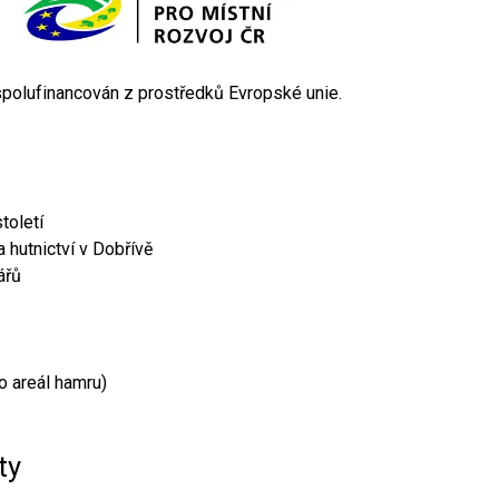
 spolufinancován z prostředků Evropské unie.
toletí
 hutnictví v Dobřívě
ářů
o areál hamru)
ty