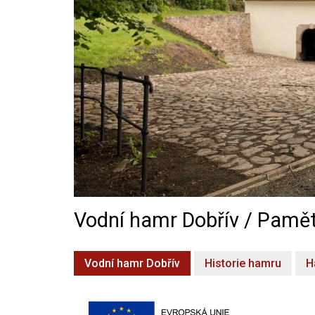
Vodní hamr Dobřív / Pamět
Vodní hamr Dobřív
Historie hamru
H