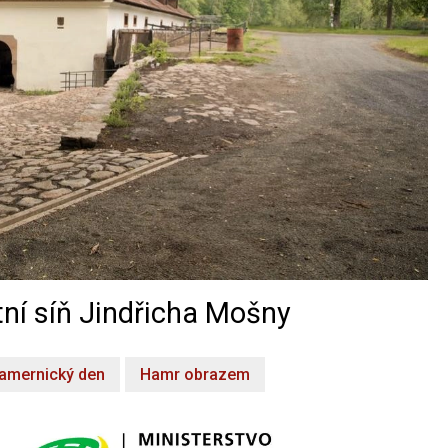
ní síň Jindřicha Mošny
amernický den
Hamr obrazem