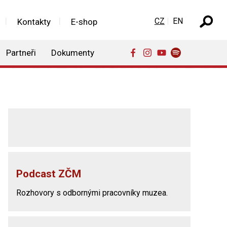
Zvolte jazyk
CZ
EN
Kontakty
E-shop
Partneři
Dokumenty
Podcast ZČM
Rozhovory s odbornými pracovníky muzea.