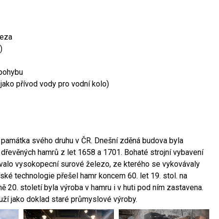
leza
)
 pohybu
 jako přívod vody pro vodní kolo)
ší památka svého druhu v ČR. Dnešní zděná budova byla
 dřevěných hamrů z let 1658 a 1701. Bohaté strojní vybavení
ovalo vysokopecní surové železo, ze kterého se vykovávaly
ské technologie přešel hamr koncem 60. let 19. stol. na
 20. století byla výroba v hamru i v huti pod ním zastavena.
ouží jako doklad staré průmyslové výroby.