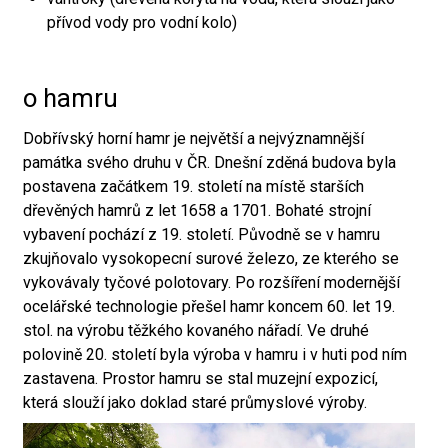
přívod vody pro vodní kolo)
o hamru
Dobřívský horní hamr je největší a nejvýznamnější
památka svého druhu v ČR. Dnešní zděná budova byla
postavena začátkem 19. století na místě starších
dřevěných hamrů z let 1658 a 1701. Bohaté strojní
vybavení pochází z 19. století. Původně se v hamru
zkujňovalo vysokopecní surové železo, ze kterého se
vykovávaly tyčové polotovary. Po rozšíření modernější
ocelářské technologie přešel hamr koncem 60. let 19.
stol. na výrobu těžkého kovaného nářadí. Ve druhé
polovině 20. století byla výroba v hamru i v huti pod ním
zastavena. Prostor hamru se stal muzejní expozicí,
která slouží jako doklad staré průmyslové výroby.