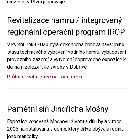
muzeum v Plzni ji spravuje.
Revitalizace hamru / integrovaný
regionální operační program IROP
V květnu roku 2020 byla dokončena obnova havarijního
stavu technického vybavení vodního hamru, vybudování
provozního zázemí a vytvoření doprovodné expozice k
dějinám železářské výroby v Dobřívě.
Průběh revitalizace na facebooku
Pamětní síň Jindřicha Mošny
Expozice věnovaná Mošnovu životu a dílu byla v roce
2005 nainstalována v domě, který dříve obývala rodina
jeho manželky.