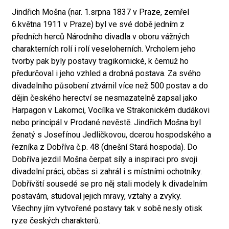
Jindřich Mošna (nar. 1.srpna 1837 v Praze, zemřel
6.května 1911 v Praze) byl ve své době jedním z
předních herců Národního divadla v oboru vážných
charakterních rolí i rolí veseloherních. Vrcholem jeho
tvorby pak byly postavy tragikomické, k čemuž ho
předurčoval i jeho vzhled a drobná postava. Za svého
divadelního působení ztvárnil více než 500 postav a do
dějin českého herectví se nesmazatelně zapsal jako
Harpagon v Lakomci, Vocílka ve Strakonickém dudákovi
nebo principál v Prodané nevěstě. Jindřich Mošna byl
ženatý s Josefínou Jedličkovou, dcerou hospodského a
řezníka z Dobříva č.p. 48 (dnešní Stará hospoda). Do
Dobříva jezdil Mošna čerpat síly a inspiraci pro svoji
divadelní práci, občas si zahrál i s místními ochotníky.
Dobřívští sousedé se pro něj stali modely k divadelním
postavám, studoval jejich mravy, vztahy a zvyky.
Všechny jím vytvořené postavy tak v sobě nesly otisk
ryze českých charakterů.