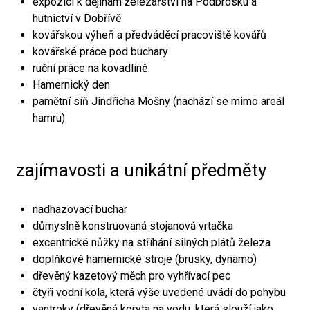
expozici k dějinám železářství na Podbrdsku a
hutnictví v Dobřívě
kovářskou výheň a předváděcí pracoviště kovářů
kovářské práce pod buchary
ruční práce na kovadlině
Hamernický den
pamětní síň Jindřicha Mošny (nachází se mimo areál
hamru)
zajímavosti a unikátní předměty
nadhazovací buchar
důmyslně konstruovaná stojanová vrtačka
excentrické nůžky na stříhání silných plátů železa
doplňkové hamernické stroje (brusky, dynamo)
dřevěný kazetový měch pro vyhřívací pec
čtyři vodní kola, která výše uvedené uvádí do pohybu
vantroky (dřevěná koryta na vodu, která slouží jako