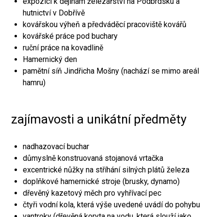
expozici k dějinám železářství na Podbrdsku a
hutnictví v Dobřívě
kovářskou výheň a předváděcí pracoviště kovářů
kovářské práce pod buchary
ruční práce na kovadlině
Hamernický den
pamětní síň Jindřicha Mošny (nachází se mimo areál
hamru)
zajímavosti a unikátní předměty
nadhazovací buchar
důmyslně konstruovaná stojanová vrtačka
excentrické nůžky na stříhání silných plátů železa
doplňkové hamernické stroje (brusky, dynamo)
dřevěný kazetový měch pro vyhřívací pec
čtyři vodní kola, která výše uvedené uvádí do pohybu
vantroky (dřevěná koryta na vodu, která slouží jako