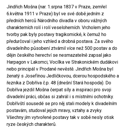
Jindřich Mošna (nar. 1.srpna 1837 v Praze, zemřel
6.května 1911 v Praze) byl ve své době jedním z
předních herců Národního divadla v oboru vážných
charakterních rolí i rolí veseloherních. Vrcholem jeho
tvorby pak byly postavy tragikomické, k čemuž ho
předurčoval i jeho vzhled a drobná postava. Za svého
divadelního působení ztvárnil více než 500 postav a do
dějin českého herectví se nesmazatelně zapsal jako
Harpagon v Lakomci, Vocílka ve Strakonickém dudákovi
nebo principál v Prodané nevěstě. Jindřich Mošna byl
ženatý s Josefínou Jedličkovou, dcerou hospodského a
řezníka z Dobříva č.p. 48 (dnešní Stará hospoda). Do
Dobříva jezdil Mošna čerpat síly a inspiraci pro svoji
divadelní práci, občas si zahrál i s místními ochotníky.
Dobřívští sousedé se pro něj stali modely k divadelním
postavám, studoval jejich mravy, vztahy a zvyky.
Všechny jím vytvořené postavy tak v sobě nesly otisk
ryze českých charakterů.