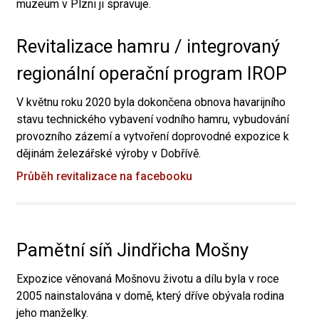
muzeum v Plzni ji spravuje.
Revitalizace hamru / integrovaný
regionální operační program IROP
V květnu roku 2020 byla dokončena obnova havarijního
stavu technického vybavení vodního hamru, vybudování
provozního zázemí a vytvoření doprovodné expozice k
dějinám železářské výroby v Dobřívě.
Průběh revitalizace na facebooku
Pamětní síň Jindřicha Mošny
Expozice věnovaná Mošnovu životu a dílu byla v roce
2005 nainstalována v domě, který dříve obývala rodina
jeho manželky.