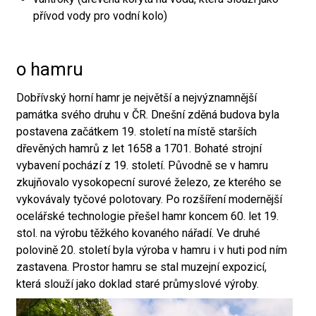
přívod vody pro vodní kolo)
o hamru
Dobřívský horní hamr je největší a nejvýznamnější
památka svého druhu v ČR. Dnešní zděná budova byla
postavena začátkem 19. století na místě starších
dřevěných hamrů z let 1658 a 1701. Bohaté strojní
vybavení pochází z 19. století. Původně se v hamru
zkujňovalo vysokopecní surové železo, ze kterého se
vykovávaly tyčové polotovary. Po rozšíření modernější
ocelářské technologie přešel hamr koncem 60. let 19.
stol. na výrobu těžkého kovaného nářadí. Ve druhé
polovině 20. století byla výroba v hamru i v huti pod ním
zastavena. Prostor hamru se stal muzejní expozicí,
která slouží jako doklad staré průmyslové výroby.